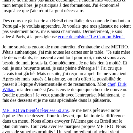
mon temps libre, je participais à des formations. J'ai économisé
jusqu'à ce que j'aie réuni l'argent nécessaire.
Des cours de pâtisserie au Brésil et en Italie, des cours de fondant au
Portugal - je voulais apprendre. Je voulais que mes gâteaux ne soient
pas seulement bons, mais aussi charmants. Dernièrement, je suis
allée à Paris, à la prestigieuse
école de cuisine "Le Cordon Bleu".
Je me souviens encore de mon entretien d'embauche chez METRO.
J'étais authentique, j'ai mis toutes les cartes sur la table. "Je suis mère
de deux enfants, ils passent avant tout pour moi, mais si vous avez
besoin de moi, je suis là. Complètement. Je ne fais rien à moitié. Et
oui, je suis bruyante aussi, je suis pleine d'énergie !" J'ai cru que
j'avais tout gâché. Mais ensuite, j'ai reçu un appel. Ils me voulaient.
Après six mois passés à la plonge, on m'a offert la possibilité de
passer à l'équipe événementielle et de restauration. Mon
chef, Dirk
Wittau
, m'a demandé si j'avais envie de quelque chose de nouveau.
Quelle question ! Je veux grandir avec l'entreprise. Maintenant, je
fais des desserts et je me suis spécialisée dans la pâtisserie.
METRO va bientôt fêter ses 60 ans
. Je me tiens prêt avec notre
équipe. Pour le dessert. Pour le dessert, qui fait toute la différence
dans un menu. Nous allons envoyer l'Allemagne au Brésil sur le
plan culinaire. Tout cela avec les marques propres METRO. Nous
avons de superbes produits ! Un seul ingrédient principal vient