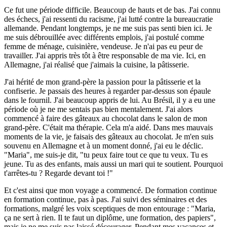
Ce fut une période difficile. Beaucoup de hauts et de bas. J'ai connu
des échecs, j'ai ressenti du racisme, j'ai lutté contre la bureaucratie
allemande. Pendant longtemps, je ne me suis pas senti bien ici. Je
me suis débrouillée avec différents emplois, j'ai postulé comme
femme de ménage, cuisinière, vendeuse. Je n'ai pas eu peur de
travailler. J'ai appris très tôt à être responsable de ma vie. Ici, en
Allemagne, j'ai réalisé que j'aimais la cuisine, la pâtisserie.
J'ai hérité de mon grand-père la passion pour la pâtisserie et la
confiserie. Je passais des heures à regarder par-dessus son épaule
dans le fournil. J'ai beaucoup appris de lui. Au Brésil, il y a eu une
période où je ne me sentais pas bien mentalement. J'ai alors
commencé à faire des gâteaux au chocolat dans le salon de mon
grand-père. C'était ma thérapie. Cela m'a aidé. Dans mes mauvais
moments de la vie, je faisais des gâteaux au chocolat. Je m'en suis
souvenu en Allemagne et à un moment donné, j'ai eu le déclic.
"Maria", me suis-je dit, "tu peux faire tout ce que tu veux. Tu es
jeune. Tu as des enfants, mais aussi un mari qui te soutient. Pourquoi
t'arrêtes-tu ? Regarde devant toi !"
Et c'est ainsi que mon voyage a commencé. De formation continue
en formation continue, pas à pas. J'ai suivi des séminaires et des
formations, malgré les voix sceptiques de mon entourage : "Maria,
ça ne sert à rien. Il te faut un diplôme, une formation, des papiers",
mais je ne me suis pas laissé décourager. Pendant mes vacances et