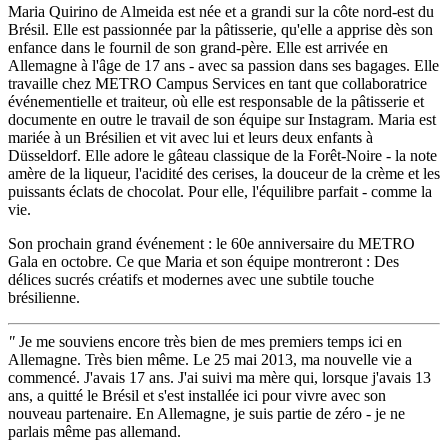
Maria Quirino de Almeida est née et a grandi sur la côte nord-est du
Brésil. Elle est passionnée par la pâtisserie, qu'elle a apprise dès son
enfance dans le fournil de son grand-père. Elle est arrivée en
Allemagne à l'âge de 17 ans - avec sa passion dans ses bagages. Elle
travaille chez METRO Campus Services en tant que collaboratrice
événementielle et traiteur, où elle est responsable de la pâtisserie et
documente en outre le travail de son équipe sur Instagram. Maria est
mariée à un Brésilien et vit avec lui et leurs deux enfants à
Düsseldorf. Elle adore le gâteau classique de la Forêt-Noire - la note
amère de la liqueur, l'acidité des cerises, la douceur de la crème et les
puissants éclats de chocolat. Pour elle, l'équilibre parfait - comme la
vie.
Son prochain grand événement : le 60e anniversaire du METRO
Gala en octobre. Ce que Maria et son équipe montreront : Des
délices sucrés créatifs et modernes avec une subtile touche
brésilienne.
"
Je me souviens encore très bien de mes premiers temps ici en
Allemagne. Très bien même. Le 25 mai 2013, ma nouvelle vie a
commencé. J'avais 17 ans. J'ai suivi ma mère qui, lorsque j'avais 13
ans, a quitté le Brésil et s'est installée ici pour vivre avec son
nouveau partenaire. En Allemagne, je suis partie de zéro - je ne
parlais même pas allemand.