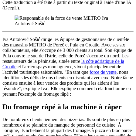
Cette traduction a été faite à partir du texte original à l'aide d'une IA
(DeepL).
Iva Antolović Sošić dirige les équipes de gestionnaires de clientèle
des magasins METRO de Poreč et Pula en Croatie. Avec ses six
collaborateurs, elle s'occupe de 3 000 clients au total. Son équipe de
Pula couvre le sud de l'Istrie, celle de Poreč s'occupe du nord. Les
restaurateurs de la péninsule, située entre
la côte adriatique de la
Croatie
et l'arrière-pays montagneux, vivent principalement de
l'activité touristique saisonnière. "En tant que
force de vente
, nous
identifions les défis de nos clients en discutant avec eux. Notre tâche
consiste ensuite à leur vendre des produits qui les aident à les
résoudre", explique Iva . Elle explique comment cela fonctionne en
prenant l'exemple du fromage râpé :
Du fromage râpé à la machine à râper
De nombreux clients tiennent des pizzerias. Ils sont de plus en plus
nombreux à se plaindre du manque de personnel de cuisine. À
l'origine, ils achetaient la plupart des fromages à pizza en bloc parce
qu'il y avait quelqu'un pour les râper. "Nous leur avons conseillé de