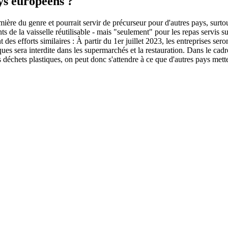
ys européens ?
mière du genre et pourrait servir de précurseur pour d'autres pays, surto
ts de la vaisselle réutilisable - mais "seulement" pour les repas servis s
s efforts similaires : À partir du 1er juillet 2023, les entreprises seron
ques sera interdite dans les supermarchés et la restauration. Dans le cad
es déchets plastiques, on peut donc s'attendre à ce que d'autres pays mette