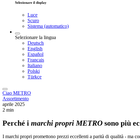
Selezionare il display
Luce
Scuro
Sistema (automatico)
Selezionare la lingua
Deutsch
English
Español
Français
Italiano
Polski
Türkçe
Ciao METRO
Assortimento
aprile 2025
2 min
Perché i
marchi propri METRO
sono più e
I marchi propri promettono prezzi eccellenti a parità di qualità - ma