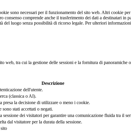
 cookie sono necessari per il funzionamento del sito web. Altri cookie pe
stro consenso comprende anche il trasferimento dei dati a destinatari in pa
rità del luogo senza possibilità di ricorso legale. Per ulteriori informazi
ito web, tra cui la gestione delle sessioni e la fornitura di panoramiche o
Descrizione
tenticazione dell'utente.
erca (classica o AI).
 presa la decisione di utilizzare o meno i cookie.
ono stati accettati o negati.
sessione dei visitatori per garantire una comunicazione fluida tra il serve
a dal visitatore per la durata della sessione.
sito