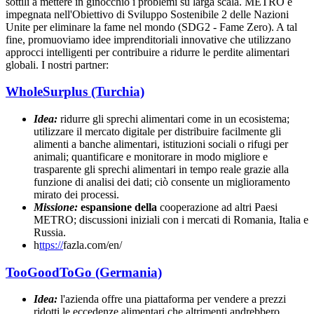
sottili a mettere in ginocchio i problemi su larga scala. METRO è
impegnata nell'Obiettivo di Sviluppo Sostenibile 2 delle Nazioni
Unite per eliminare la fame nel mondo (SDG2 - Fame Zero). A tal
fine, promuoviamo idee imprenditoriali innovative che utilizzano
approcci intelligenti per contribuire a ridurre le perdite alimentari
globali. I nostri partner:
WholeSurplus (Turchia)
Idea:
ridurre gli sprechi alimentari come in un ecosistema;
utilizzare il mercato digitale per distribuire facilmente gli
alimenti a banche alimentari, istituzioni sociali o rifugi per
animali; quantificare e monitorare in modo migliore e
trasparente gli sprechi alimentari in tempo reale grazie alla
funzione di analisi dei dati; ciò consente un miglioramento
mirato dei processi.
Missione:
espansione della
cooperazione ad altri Paesi
METRO; discussioni iniziali con i mercati di Romania, Italia e
Russia.
h
ttps://
fazla.com/en/
TooGoodToGo (Germania)
Idea:
l'azienda offre una piattaforma per vendere a prezzi
ridotti le eccedenze alimentari che altrimenti andrebbero