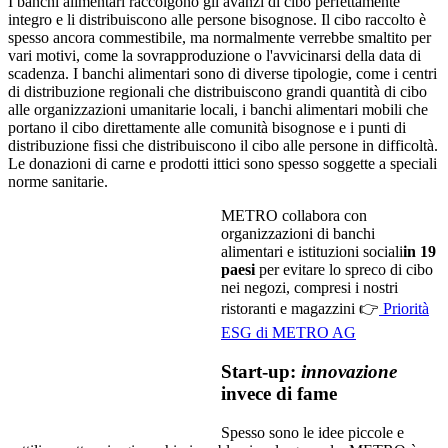
I banchi alimentari raccolgono gli avanzi di cibo perfettamente
integro e li distribuiscono alle persone bisognose. Il cibo raccolto è
spesso ancora commestibile, ma normalmente verrebbe smaltito per
vari motivi, come la sovrapproduzione o l'avvicinarsi della data di
scadenza. I banchi alimentari sono di diverse tipologie, come i centri
di distribuzione regionali che distribuiscono grandi quantità di cibo
alle organizzazioni umanitarie locali, i banchi alimentari mobili che
portano il cibo direttamente alle comunità bisognose e i punti di
distribuzione fissi che distribuiscono il cibo alle persone in difficoltà.
Le donazioni di carne e prodotti ittici sono spesso soggette a speciali
norme sanitarie.
METRO collabora con
organizzazioni di banchi
alimentari e istituzioni sociali
in 19
paesi
per evitare lo spreco di cibo
nei negozi, compresi i nostri
ristoranti e magazzini 👉
Priorità
ESG di METRO AG
Start-up:
innovazione
invece di fame
Spesso sono le idee piccole e