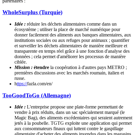
partenaires :
WholeSurplus (Turquie)
Idée :
réduire les déchets alimentaires comme dans un
écosystème ; utiliser la place de marché numérique pour
donner facilement des aliments aux banques alimentaires, aux
institutions sociales ou aux refuges pour animaux ; quantifier
et surveiller les déchets alimentaires de manière meilleure et
transparente en temps réel grâce à une fonction d'analyse des
données ; cela permet d'améliorer les processus de manière
ciblée.
Mission :
étendre
la coopération à d'autres pays METRO ;
premières discussions avec les marchés roumain, italien et
russe.
h
ttps://
fazla.com/en/
TooGoodToGo (Allemagne)
Idée :
L'entreprise propose une plate-forme permettant de
vendre à prix réduits, dans un sac spécialement marqué (le
Magic Bag), des aliments excédentaires qui seraient autrement
jetés à la poubelle. TGTG exploite une application qui permet
aux consommateurs finaux qui luttent contre le gaspillage
alimentaire d'acheter des aliments invendus dans les magasins