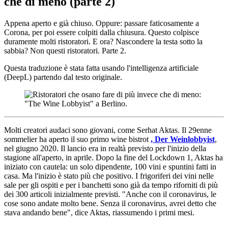
che di meno (parte 2)
Appena aperto e già chiuso. Oppure: passare faticosamente a
Corona, per poi essere colpiti dalla chiusura. Questo colpisce
duramente molti ristoratori. E ora? Nascondere la testa sotto la
sabbia? Non questi ristoratori. Parte 2.
Questa traduzione è stata fatta usando l'intelligenza artificiale
(DeepL) partendo dal testo originale.
Molti creatori audaci sono giovani, come Serhat Aktas. Il 29enne
sommelier ha aperto il suo primo wine bistrot
, Der Weinlobbyist
,
nel giugno 2020. Il lancio era in realtà previsto per l'inizio della
stagione all'aperto, in aprile. Dopo la fine del Lockdown 1, Aktas ha
iniziato con cautela: un solo dipendente, 100 vini e spuntini fatti in
casa. Ma l'inizio è stato più che positivo. I frigoriferi dei vini nelle
sale per gli ospiti e per i banchetti sono già da tempo riforniti di più
dei 300 articoli inizialmente previsti. "Anche con il coronavirus, le
cose sono andate molto bene. Senza il coronavirus, avrei detto che
stava andando bene", dice Aktas, riassumendo i primi mesi.