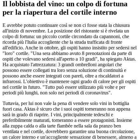
Il lobbista del vino: un colpo di fortuna
per la riapertura del cortile interno
E avrebbe potuto continuare così se non ci fosse stata la chiusura
all'inizio di novembre. La posizione del ristorante si è rivelata un
colpo di fortuna: un piccolo cortile circondato da capannoni, che
ricorda più l'Italia accogliente che la strada trafficata di fronte
all'edificio. Anche in ottobre, gli ospiti hanno insistito per sedersi nel
"loro" cortile. "Una sera abbiamo avuto 8 prenotazioni da parte di
ospiti che volevano sedersi all'aperto a 10 gradi", ha spiegato Aktas.
Ha acquistato l'attrezzatura: 3 grandi ombrelloni angolari che
possono essere collegati tra loro senza soluzione di continuità e
possono anche essere integrati con pareti, oltre a riscaldatori a
infrarossi. L'obiettivo è mantenere ogni grado di calore per gli ospiti
nel cortile in futuro. "Tutto può essere utilizzato più volte e per
periodi più lunghi, non solo nei periodi di coronavirus".
Tuttavia, per lui non vale la pena di vendere solo vini in bottiglia
fuori casa. Aktas è sicuro che i suoi ospiti torneranno non appena
sarà in grado di riaprire. I vini, principalmente tedeschi e
preferibilmente maturati, torneranno a essere protagonisti. Insieme
alla zuppa calda o alla tarte flambée nella sala da pranzo ben
ventilata e nel cortile, dovrebbero garantire una buona circolazione,
un calore interno e un'accogliente sensazione di benessere, almeno a