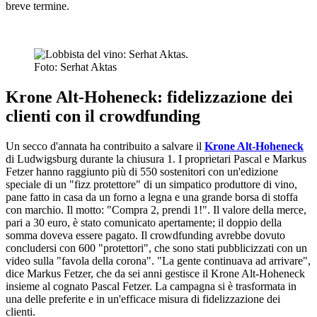
breve termine.
Foto: Serhat Aktas
Krone Alt-Hoheneck: fidelizzazione dei
clienti con il crowdfunding
Un secco d'annata ha contribuito a salvare il
Krone Alt-Hoheneck
di Ludwigsburg durante la chiusura 1. I proprietari Pascal e Markus
Fetzer hanno raggiunto più di 550 sostenitori con un'edizione
speciale di un "fizz protettore" di un simpatico produttore di vino,
pane fatto in casa da un forno a legna e una grande borsa di stoffa
con marchio. Il motto: "Compra 2, prendi 1!". Il valore della merce,
pari a 30 euro, è stato comunicato apertamente; il doppio della
somma doveva essere pagato. Il crowdfunding avrebbe dovuto
concludersi con 600 "protettori", che sono stati pubblicizzati con un
video sulla "favola della corona". "La gente continuava ad arrivare",
dice Markus Fetzer, che da sei anni gestisce il Krone Alt-Hoheneck
insieme al cognato Pascal Fetzer. La campagna si è trasformata in
una delle preferite e in un'efficace misura di fidelizzazione dei
clienti.