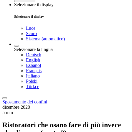
Selezionare il display
Selezionare il display
Luce
Scuro
Sistema (automatico)
Selezionare la lingua
Deutsch
English
Español
Français
Italiano
Polski
Türkçe
Spostamento dei confini
dicembre 2020
5 min
Ristoratori che osano fare di più invece