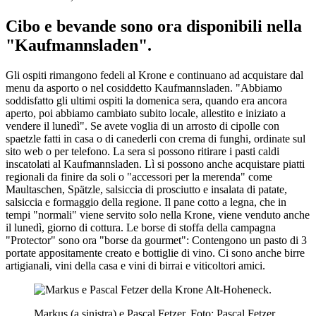
Cibo e bevande sono ora disponibili nella
"Kaufmannsladen".
Gli ospiti rimangono fedeli al Krone e continuano ad acquistare dal
menu da asporto o nel cosiddetto Kaufmannsladen. "Abbiamo
soddisfatto gli ultimi ospiti la domenica sera, quando era ancora
aperto, poi abbiamo cambiato subito locale, allestito e iniziato a
vendere il lunedì". Se avete voglia di un arrosto di cipolle con
spaetzle fatti in casa o di canederli con crema di funghi, ordinate sul
sito web o per telefono. La sera si possono ritirare i pasti caldi
inscatolati al Kaufmannsladen. Lì si possono anche acquistare piatti
regionali da finire da soli o "accessori per la merenda" come
Maultaschen, Spätzle, salsiccia di prosciutto e insalata di patate,
salsiccia e formaggio della regione. Il pane cotto a legna, che in
tempi "normali" viene servito solo nella Krone, viene venduto anche
il lunedì, giorno di cottura. Le borse di stoffa della campagna
"Protector" sono ora "borse da gourmet": Contengono un pasto di 3
portate appositamente creato e bottiglie di vino. Ci sono anche birre
artigianali, vini della casa e vini di birrai e viticoltori amici.
Markus (a sinistra) e Pascal Fetzer. Foto: Pascal Fetzer.