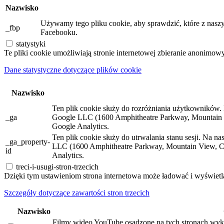
Nazwisko
Używamy tego pliku cookie, aby sprawdzić, które z naszy
_fbp
Facebooku.
statystyki
Te pliki cookie umożliwiają stronie internetowej zbieranie anonimow
Dane statystyczne dotyczące plików cookie
Nazwisko
Ten plik cookie służy do rozróżniania użytkowników. N
_ga
Google LLC (1600 Amphitheatre Parkway, Mountain 
Google Analytics.
Ten plik cookie służy do utrwalania stanu sesji. Na n
_ga_property-
LLC (1600 Amphitheatre Parkway, Mountain View, C
id
Analytics.
treci-i-usugi-stron-trzecich
Dzięki tym ustawieniom strona internetowa może ładować i wyświetla
Szczegóły dotyczące zawartości stron trzecich
Nazwisko
Filmy wideo YouTube osadzone na tych stronach wyko