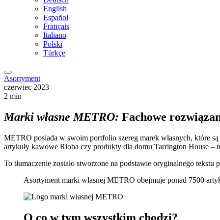
English
Español
Français
Italiano
Polski
Türkçe
Asortyment
czerwiec 2023
2 min
Marki własne METRO:
Fachowe rozwiązan
METRO posiada w swoim portfolio szereg marek własnych, które są sp
artykuły kawowe Rioba czy produkty dla domu Tarrington House – 
To tłumaczenie zostało stworzone na podstawie oryginalnego tekstu pr
Asortyment marki własnej METRO obejmuje ponad 7500 artykuł
O co w tym wszystkim chodzi?