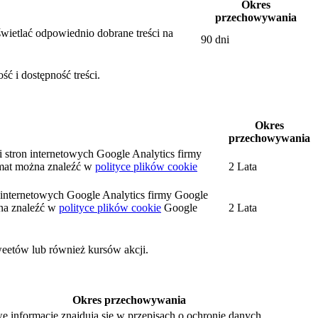
Okres
przechowywania
wietlać odpowiednio dobrane treści na
90 dni
ć i dostępność treści.
Okres
przechowywania
i stron internetowych Google Analytics firmy
mat można znaleźć w
polityce plików cookie
2 Lata
on internetowych Google Analytics firmy Google
na znaleźć w
polityce plików cookie
Google
2 Lata
weetów lub również kursów akcji.
Okres przechowywania
e informacje znajdują się w przepisach o ochronie danych