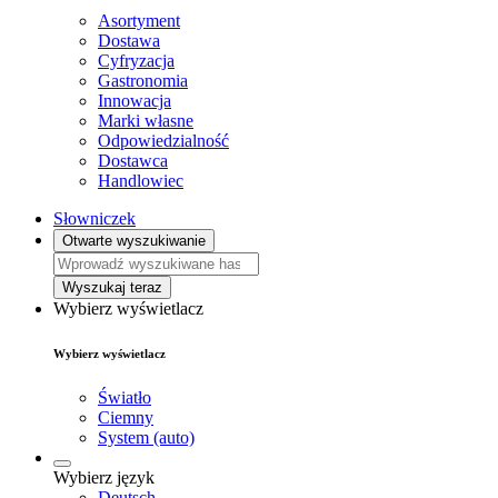
Asortyment
Dostawa
Cyfryzacja
Gastronomia
Innowacja
Marki własne
Odpowiedzialność
Dostawca
Handlowiec
Słowniczek
Otwarte wyszukiwanie
Wyszukaj teraz
Wybierz wyświetlacz
Wybierz wyświetlacz
Światło
Ciemny
System (auto)
Wybierz język
Deutsch