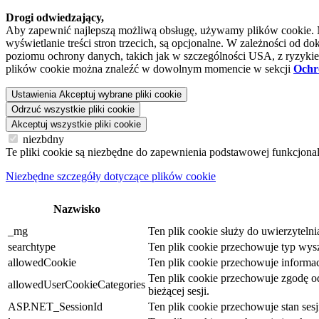
Drogi odwiedzający,
Aby zapewnić najlepszą możliwą obsługę, używamy plików cookie. Niek
wyświetlanie treści stron trzecich, są opcjonalne. W zależności o
poziomu ochrony danych, takich jak w szczególności USA, z ryzykiem
plików cookie można znaleźć w dowolnym momencie w sekcji
Ochr
Ustawienia
Akceptuj wybrane pliki cookie
Odrzuć wszystkie pliki cookie
Akceptuj wszystkie pliki cookie
niezbdny
Te pliki cookie są niezbędne do zapewnienia podstawowej funkcjona
Niezbędne szczegóły dotyczące plików cookie
Nazwisko
_mg
Ten plik cookie służy do uwierzyteln
searchtype
Ten plik cookie przechowuje typ wysz
allowedCookie
Ten plik cookie przechowuje informacj
Ten plik cookie przechowuje zgodę odw
allowedUserCookieCategories
bieżącej sesji.
ASP.NET_SessionId
Ten plik cookie przechowuje stan se