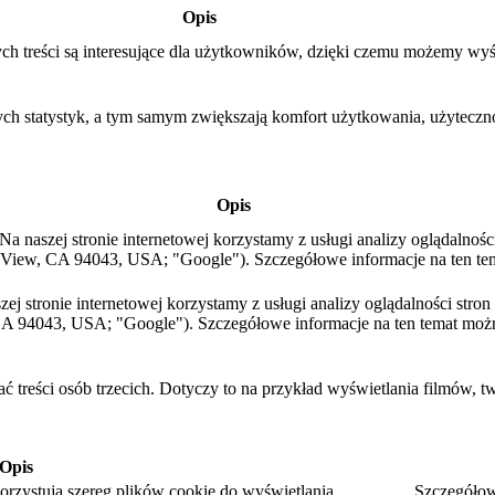
Opis
ch treści są interesujące dla użytkowników, dzięki czemu możemy wyś
ych statystyk, a tym samym zwiększają komfort użytkowania, użytecznoś
Opis
a naszej stronie internetowej korzystamy z usługi analizy oglądalnośc
View, CA 94043, USA; "Google"). Szczegółowe informacje na ten te
aszej stronie internetowej korzystamy z usługi analizy oglądalności str
A 94043, USA; "Google"). Szczegółowe informacje na ten temat moż
ć treści osób trzecich. Dotyczy to na przykład wyświetlania filmów, t
Opis
rzystują szereg plików cookie do wyświetlania.
Szczegółow