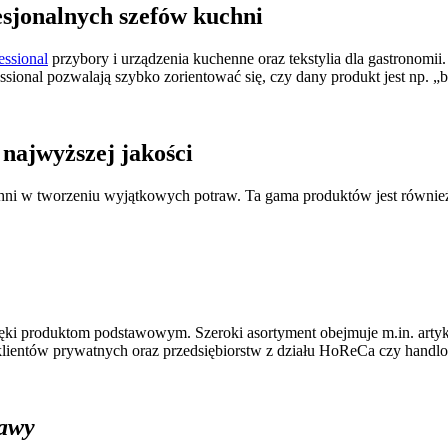
esjonalnych szefów kuchni
ssional
przybory i urządzenia kuchenne oraz tekstylia dla gastronomii.
ssional pozwalają szybko zorientować się, czy dany produkt jest np
najwyższej jakości
hni w tworzeniu wyjątkowych potraw. Ta gama produktów jest równie
ięki produktom podstawowym. Szeroki asortyment obejmuje m.in. art
klientów prywatnych oraz przedsiębiorstw z działu HoReCa czy handl
kawy