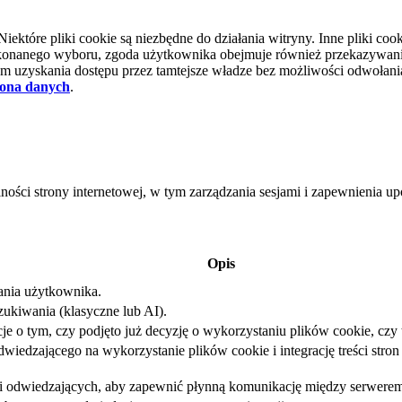
tóre pliki cookie są niezbędne do działania witryny. Inne pliki cooki
d dokonanego wyboru, zgoda użytkownika obejmuje również przekazywa
 uzyskania dostępu przez tamtejsze władze bez możliwości odwołania 
ona danych
.
lności strony internetowej, w tym zarządzania sesjami i zapewnienia 
Opis
iania użytkownika.
ukiwania (klasyczne lub AI).
e o tym, czy podjęto już decyzję o wykorzystaniu plików cookie, czy t
iedzającego na wykorzystanie plików cookie i integrację treści stron 
sji odwiedzających, aby zapewnić płynną komunikację między serwerem