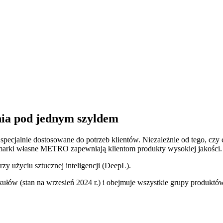
ia pod jednym szyldem
ecjalnie dostosowane do potrzeb klientów. Niezależnie od tego, czy 
marki własne METRO zapewniają klientom produkty wysokiej jakości.
zy użyciu sztucznej inteligencji (DeepL).
ów (stan na wrzesień 2024 r.) i obejmuje wszystkie grupy produktó