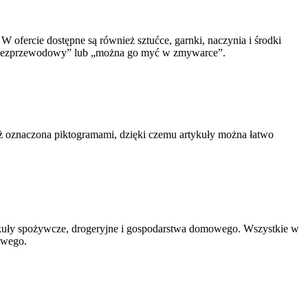
 W ofercie dostępne są również sztućce, garnki, naczynia i środki
. „bezprzewodowy” lub „można go myć w zmywarce”.
ż oznaczona piktogramami, dzięki czemu artykuły można łatwo
ykuły spożywcze, drogeryjne i gospodarstwa domowego. Wszystkie w
owego.