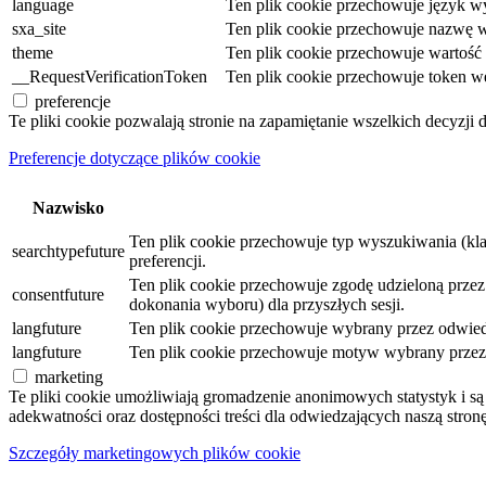
language
Ten plik cookie przechowuje język wy
sxa_site
Ten plik cookie przechowuje nazwę w
theme
Ten plik cookie przechowuje wartoś
__RequestVerificationToken
Ten plik cookie przechowuje token w
preferencje
Te pliki cookie pozwalają stronie na zapamiętanie wszelkich decyzji 
Preferencje dotyczące plików cookie
Nazwisko
Ten plik cookie przechowuje typ wyszukiwania (kl
searchtypefuture
preferencji.
Ten plik cookie przechowuje zgodę udzieloną przez o
consentfuture
dokonania wyboru) dla przyszłych sesji.
langfuture
Ten plik cookie przechowuje wybrany przez odwiedz
langfuture
Ten plik cookie przechowuje motyw wybrany przez o
marketing
Te pliki cookie umożliwiają gromadzenie anonimowych statystyk i 
adekwatności oraz dostępności treści dla odwiedzających naszą stronę
Szczegóły marketingowych plików cookie