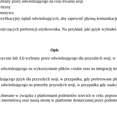
brany przez odwiedzającego na czas trwania sesji.
itryny
ć motywu
eryfikacyjny żądań odwiedzających, aby zapewnić płynną komunikacj
dotyczących preferencji użytkownika. Na przykład, jaki język wybrałeś
Opis
asyczne lub AI) wybrany przez odwiedzającego dla przyszłych sesji, 
dwiedzającego na wykorzystanie plików cookie oraz na integrację treśc
ającego język dla przyszłych sesji, w przypadku, gdy preferowane pli
dwiedzającego na potrzeby przyszłych sesji, w przypadku gdy zaakcep
są zbierane w związku z platformami podmiotów trzecich w celu: popr
 internetową oraz naszą stronę w platformie dostarczanej przez podmiot