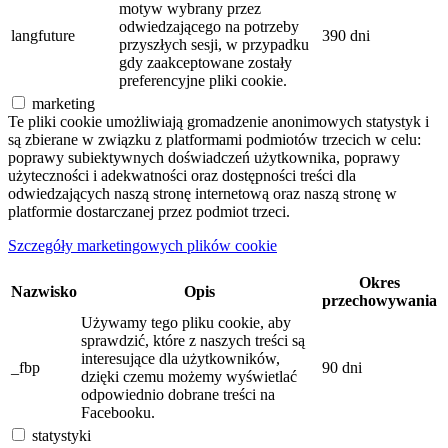
motyw wybrany przez
odwiedzającego na potrzeby
langfuture
390 dni
przyszłych sesji, w przypadku
gdy zaakceptowane zostały
preferencyjne pliki cookie.
marketing
Te pliki cookie umożliwiają gromadzenie anonimowych statystyk i
są zbierane w związku z platformami podmiotów trzecich w celu:
poprawy subiektywnych doświadczeń użytkownika, poprawy
użyteczności i adekwatności oraz dostępności treści dla
odwiedzających naszą stronę internetową oraz naszą stronę w
platformie dostarczanej przez podmiot trzeci.
Szczegóły marketingowych plików cookie
Okres
Nazwisko
Opis
przechowywania
Używamy tego pliku cookie, aby
sprawdzić, które z naszych treści są
interesujące dla użytkowników,
_fbp
90 dni
dzięki czemu możemy wyświetlać
odpowiednio dobrane treści na
Facebooku.
statystyki