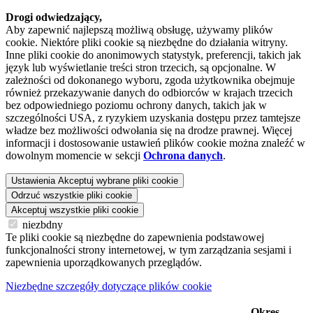
Drogi odwiedzający,
Aby zapewnić najlepszą możliwą obsługę, używamy plików
cookie. Niektóre pliki cookie są niezbędne do działania witryny.
Inne pliki cookie do anonimowych statystyk, preferencji, takich jak
język lub wyświetlanie treści stron trzecich, są opcjonalne. W
zależności od dokonanego wyboru, zgoda użytkownika obejmuje
również przekazywanie danych do odbiorców w krajach trzecich
bez odpowiedniego poziomu ochrony danych, takich jak w
szczególności USA, z ryzykiem uzyskania dostępu przez tamtejsze
władze bez możliwości odwołania się na drodze prawnej. Więcej
informacji i dostosowanie ustawień plików cookie można znaleźć w
dowolnym momencie w sekcji
Ochrona danych
.
Ustawienia
Akceptuj wybrane pliki cookie
Odrzuć wszystkie pliki cookie
Akceptuj wszystkie pliki cookie
niezbdny
Te pliki cookie są niezbędne do zapewnienia podstawowej
funkcjonalności strony internetowej, w tym zarządzania sesjami i
zapewnienia uporządkowanych przeglądów.
Niezbędne szczegóły dotyczące plików cookie
Okres