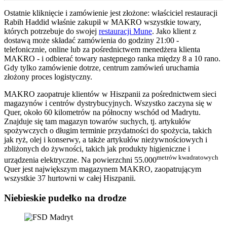
Ostatnie kliknięcie i zamówienie jest złożone: właściciel restauracji
Rabih Haddid właśnie zakupił w MAKRO wszystkie towary,
których potrzebuje do swojej
restauracji Mune
. Jako klient z
dostawą może składać zamówienia do godziny 21:00 -
telefonicznie, online lub za pośrednictwem menedżera klienta
MAKRO - i odbierać towary następnego ranka między 8 a 10 rano.
Gdy tylko zamówienie dotrze, centrum zamówień uruchamia
złożony proces logistyczny.
MAKRO zaopatruje klientów w Hiszpanii za pośrednictwem sieci
magazynów i centrów dystrybucyjnych. Wszystko zaczyna się w
Quer, około 60 kilometrów na północny wschód od Madrytu.
Znajduje się tam magazyn towarów suchych, tj. artykułów
spożywczych o długim terminie przydatności do spożycia, takich
jak ryż, olej i konserwy, a także artykułów nieżywnościowych i
zbliżonych do żywności, takich jak produkty higieniczne i
metrów kwadratowych
urządzenia elektryczne. Na powierzchni 55.000
Quer jest największym magazynem MAKRO, zaopatrującym
wszystkie 37 hurtowni w całej Hiszpanii.
Niebieskie pudełko na drodze