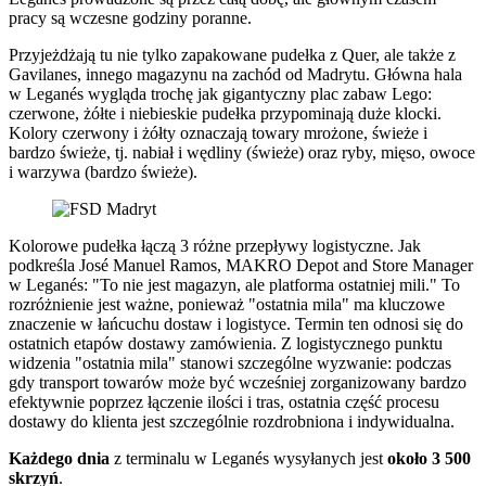
pracy są wczesne godziny poranne.
Przyjeżdżają tu nie tylko zapakowane pudełka z Quer, ale także z
Gavilanes, innego magazynu na zachód od Madrytu. Główna hala
w Leganés wygląda trochę jak gigantyczny plac zabaw Lego:
czerwone, żółte i niebieskie pudełka przypominają duże klocki.
Kolory czerwony i żółty oznaczają towary mrożone, świeże i
bardzo świeże, tj. nabiał i wędliny (świeże) oraz ryby, mięso, owoce
i warzywa (bardzo świeże).
Kolorowe pudełka łączą 3 różne przepływy logistyczne. Jak
podkreśla José Manuel Ramos, MAKRO Depot and Store Manager
w Leganés: "To nie jest magazyn, ale platforma ostatniej mili." To
rozróżnienie jest ważne, ponieważ "ostatnia mila" ma kluczowe
znaczenie w łańcuchu dostaw i logistyce. Termin ten odnosi się do
ostatnich etapów dostawy zamówienia. Z logistycznego punktu
widzenia "ostatnia mila" stanowi szczególne wyzwanie: podczas
gdy transport towarów może być wcześniej zorganizowany bardzo
efektywnie poprzez łączenie ilości i tras, ostatnia część procesu
dostawy do klienta jest szczególnie rozdrobniona i indywidualna.
Każdego dnia
z terminalu w Leganés wysyłanych jest
około 3 500
skrzyń
.