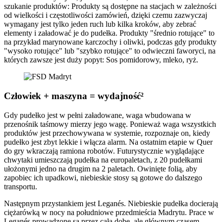
szukanie produktów: Produkty są dostępne na stacjach w zależności
od wielkości i częstotliwości zamówień, dzięki czemu zazwyczaj
wymagany jest tylko jeden ruch lub kilka kroków, aby zebrać
elementy i załadować je do pudełka. Produkty "średnio rotujące" to
na przykład marynowane karczochy i oliwki, podczas gdy produkty
"wysoko rotujące" lub "szybko rotujące" to odwieczni faworyci, na
których zawsze jest duży popyt: Sos pomidorowy, mleko, ryż.
Człowiek + maszyna = wydajność²
Gdy pudełko jest w pełni załadowane, waga wbudowana w
przenośnik taśmowy mierzy jego wagę. Ponieważ waga wszystkich
produktów jest przechowywana w systemie, rozpoznaje on, kiedy
pudełko jest zbyt lekkie i włącza alarm. Na ostatnim etapie w Quer
do gry wkraczają ramiona robotów. Futurystycznie wyglądające
chwytaki umieszczają pudełka na europaletach, z 20 pudełkami
ułożonymi jedno na drugim na 2 paletach. Owinięte folią, aby
zapobiec ich upadkowi, niebieskie stosy są gotowe do dalszego
transportu.
Następnym przystankiem jest Leganés. Niebieskie pudełka docierają
ciężarówką w nocy na południowe przedmieścia Madrytu. Prace w
Leganés prowadzone są przez całą dobę, ale głównym czasem