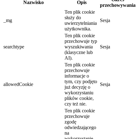
Nazwisko
Opis
przechowywania
Ten plik cookie
służy do
_mg
Sesja
uwierzytelniania
użytkownika.
Ten plik cookie
przechowuje typ
searchtype
wyszukiwania
Sesja
(klasyczne lub
AI).
Ten plik cookie
przechowuje
informacje o
tym, czy podjęto
allowedCookie
Sesja
już decyzję o
wykorzystaniu
plików cookie,
czy też nie.
Ten plik cookie
przechowuje
zgodę
odwiedzającego
na
wykorzystanie