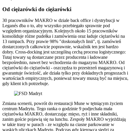
Od ciężarówki do ciężarówki
30 pracowników MAKRO w dziale back office i dystrybucji w
Leganés dba o to, aby wszystko przebiegało sprawnie pod
względem organizacyjnym. Kolejnych około 15 pracowników
konsoliduje różne pudełka i zamówienia oraz ładuje ciężarówki na
13 rampach. Przy prawie 98% "doskonałych linii", tj. zamówień
dostarczonych całkowicie poprawnie, wskaźnik ten jest bardzo
dobry. Cross-docking jest szczególną cechą procesu logistycznego:
Tutaj towary są dostarczane przez producenta i ładowane
bezpośrednio, nawet bez wchodzenia do magazynu MAKRO. Od
ciężarówki do ciężarówki - oszczędza to przestrzeń magazynową i
gwarantuje świeżość, ale działa tylko przy dokładnych prognozach i
wartościach empirycznych, ponieważ towary muszą być na miejscu,
gdy klient ich potrzebuje.
Zmiana scenerii, powrót do restauracji Mune w tętniącym życiem
centrum Madrytu. Tego ranka o godzinie 9 podjechała mała
ciężarówka MAKRO, dostarczając mięso, ryż i inne składniki,
zanim goście pojawią się na lunchu. Zespoły MAKRO wyjeżdżają
w takie trasy w parach - ze względu na ciasne parkowanie w
wąskich uliczkach Madrytu. Podczas gdy kierowca siedzi za