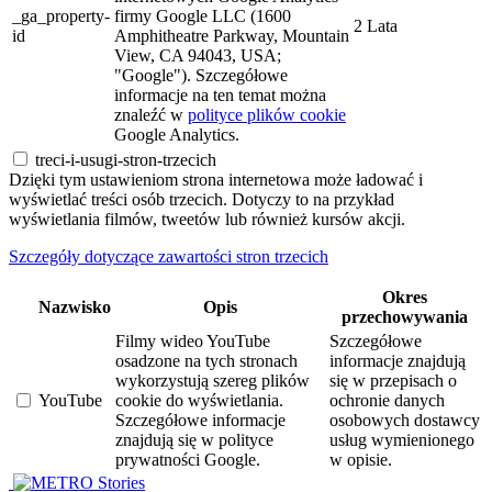
_ga_property-
firmy Google LLC (1600
2 Lata
id
Amphitheatre Parkway, Mountain
View, CA 94043, USA;
"Google"). Szczegółowe
informacje na ten temat można
znaleźć w
polityce plików cookie
Google Analytics.
treci-i-usugi-stron-trzecich
Dzięki tym ustawieniom strona internetowa może ładować i
wyświetlać treści osób trzecich. Dotyczy to na przykład
wyświetlania filmów, tweetów lub również kursów akcji.
Szczegóły dotyczące zawartości stron trzecich
Okres
Nazwisko
Opis
przechowywania
Filmy wideo YouTube
Szczegółowe
osadzone na tych stronach
informacje znajdują
wykorzystują szereg plików
się w przepisach o
YouTube
cookie do wyświetlania.
ochronie danych
Szczegółowe informacje
osobowych dostawcy
znajdują się w polityce
usług wymienionego
prywatności Google.
w opisie.
Stories