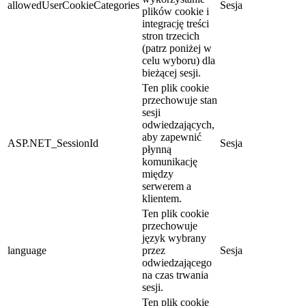
allowedUserCookieCategories
Sesja
plików cookie i
integrację treści
stron trzecich
(patrz poniżej w
celu wyboru) dla
bieżącej sesji.
Ten plik cookie
przechowuje stan
sesji
odwiedzających,
aby zapewnić
ASP.NET_SessionId
Sesja
płynną
komunikację
między
serwerem a
klientem.
Ten plik cookie
przechowuje
język wybrany
language
przez
Sesja
odwiedzającego
na czas trwania
sesji.
Ten plik cookie