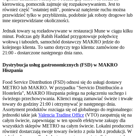
kierownicą, pomocnik zajmuje się rozpakowywaniem. Jest to
również część "ostatniej mili", ponieważ natężenie ruchu można
przewidzieć tylko w przybliżeniu, podobnie jak roboty drogowe lub
inne nieprzewidziane okoliczności.
Jednak towary są rozładowywane w restauracji Mune w ciągu kilku
minut. Podczas gdy Rabih Haddad przygotowuje polędwicę
wołową i tabouleh, samochód dostawczy MAKRO jedzie do
kolejnego klienta. To samo dotyczy tego klienta: zamówione do
21:00 - dostarczone następnego dnia rano.
Dystrybucja usług gastronomicznych (FSD) w MAKRO
Hiszpania
Food Service Distribution (FSD) odnosi się do usługi dostawy
METRO lub MAKRO. W przypadku "Servicio Distribución a
Hostelería", MAKRO Hiszpania polega na połączeniu suchego i
świeżego przechowywania. Klienci mogą zamawiać świeże i trwałe
towary do godziny 21:00 i otrzymywać je następnego dnia.
Asortyment produktów rozciąga się od globalnego do regionalnego:
jednostki takie jak
Valencia Trading Office
(VTO) zaopatrują się na
całym świecie, zapewniając w ten sposób efektywne zakupy dla
wszystkich sklepów METRO na całym świecie. Lokalni producenci
również dostarczają swoje towary świeżo z pola lub z produkcji. W