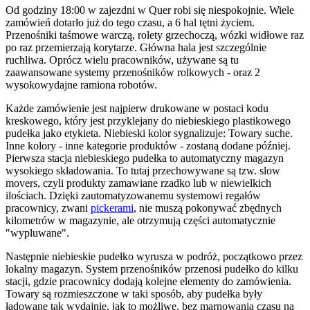
Od godziny 18:00 w zajezdni w Quer robi się niespokojnie. Wiele
zamówień dotarło już do tego czasu, a 6 hal tętni życiem.
Przenośniki taśmowe warczą, rolety grzechoczą, wózki widłowe raz
po raz przemierzają korytarze. Główna hala jest szczególnie
ruchliwa. Oprócz wielu pracowników, używane są tu
zaawansowane systemy przenośników rolkowych - oraz 2
wysokowydajne ramiona robotów.
Każde zamówienie jest najpierw drukowane w postaci kodu
kreskowego, który jest przyklejany do niebieskiego plastikowego
pudełka jako etykieta. Niebieski kolor sygnalizuje: Towary suche.
Inne kolory - inne kategorie produktów - zostaną dodane później.
Pierwsza stacja niebieskiego pudełka to automatyczny magazyn
wysokiego składowania. To tutaj przechowywane są tzw. slow
movers, czyli produkty zamawiane rzadko lub w niewielkich
ilościach. Dzięki zautomatyzowanemu systemowi regałów
pracownicy, zwani
pickerami
, nie muszą pokonywać zbędnych
kilometrów w magazynie, ale otrzymują części automatycznie
"wypluwane".
Następnie niebieskie pudełko wyrusza w podróż, początkowo przez
lokalny magazyn. System przenośników przenosi pudełko do kilku
stacji, gdzie pracownicy dodają kolejne elementy do zamówienia.
Towary są rozmieszczone w taki sposób, aby pudełka były
ładowane tak wydajnie, jak to możliwe, bez marnowania czasu na