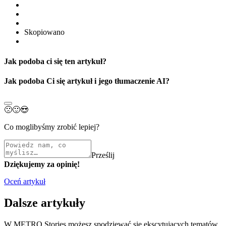
Skopiowano
Jak podoba ci się ten artykuł?
Jak podoba Ci się artykuł i jego tłumaczenie AI?
🙁
🙂
😍
Co moglibyśmy zrobić lepiej?
Prześlij
Dziękujemy za opinię!
Oceń artykuł
Dalsze artykuły
W METRO Stories możesz spodziewać się ekscytujących tematów