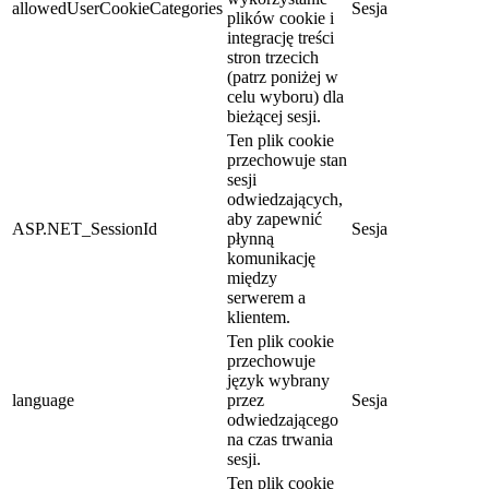
allowedUserCookieCategories
Sesja
plików cookie i
integrację treści
stron trzecich
(patrz poniżej w
celu wyboru) dla
bieżącej sesji.
Ten plik cookie
przechowuje stan
sesji
odwiedzających,
aby zapewnić
ASP.NET_SessionId
Sesja
płynną
komunikację
między
serwerem a
klientem.
Ten plik cookie
przechowuje
język wybrany
language
przez
Sesja
odwiedzającego
na czas trwania
sesji.
Ten plik cookie