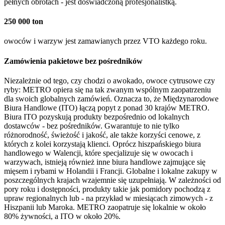
pełnych obrotach - jest doświadczoną profesjonalistką.
250 000 ton
owoców i warzyw jest zamawianych przez VTO każdego roku.
Zamówienia pakietowe bez pośredników
Niezależnie od tego, czy chodzi o awokado, owoce cytrusowe czy
ryby: METRO opiera się na tak zwanym wspólnym zaopatrzeniu
dla swoich globalnych zamówień. Oznacza to, że Międzynarodowe
Biura Handlowe (ITO) łączą popyt z ponad 30 krajów METRO.
Biura ITO pozyskują produkty bezpośrednio od lokalnych
dostawców - bez pośredników. Gwarantuje to nie tylko
różnorodność, świeżość i jakość, ale także korzyści cenowe, z
których z kolei korzystają klienci. Oprócz hiszpańskiego biura
handlowego w Walencji, które specjalizuje się w owocach i
warzywach, istnieją również inne biura handlowe zajmujące się
mięsem i rybami w Holandii i Francji. Globalne i lokalne zakupy w
poszczególnych krajach wzajemnie się uzupełniają. W zależności od
pory roku i dostępności, produkty takie jak pomidory pochodzą z
upraw regionalnych lub - na przykład w miesiącach zimowych - z
Hiszpanii lub Maroka. METRO zaopatruje się lokalnie w około
80% żywności, a ITO w około 20%.