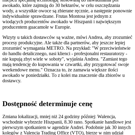
awokado, które zajmują do 30 hektarów, w celu oszczędzania
wody, a wszystkie owoce są zbierane ręcznie, a następnie ponownie
indywidualnie sprawdzane. Frutas Montosa jest jednym z
wiodących producentów awokado w Hiszpanii i największym
producentem guacamole w Europie.
Wizyty u takich dostawców są ważne, mówi Andrea, aby zrozumieć
procesy produkcyjne. Ale także dla partnerów, aby jeszcze lepiej
zrozumieć wymagania METRO. Na przykład: "W przeciwieństwie
do handlu detalicznego, nasi klienci - profesjonalni restauratorzy -
nie kupują zbyt wiele w soboty", wyjaśnia Andrea. "Zamiast tego
mają tendencję do kupowania w czwartki, aby przygotować swoje
weekendowe menu." Oznacza to, że zamawia większe ilości
awokado w poniedziałki. To z kolei ma znaczenie dla zbiorów u
dostawcy.
Dostępność determinuje cenę
Zmiana lokalizacji, mniej niż 24 godziny później: Walencja,
wschodnie wybrzeże Hiszpanii, 8.30 rano. Spotkanie handlowe jest
pierwszym spotkaniem w agendzie Andrei. Podobnie jak 30 innych
kolegów z Valencia Trading Office (VTO), bierze w nim udział