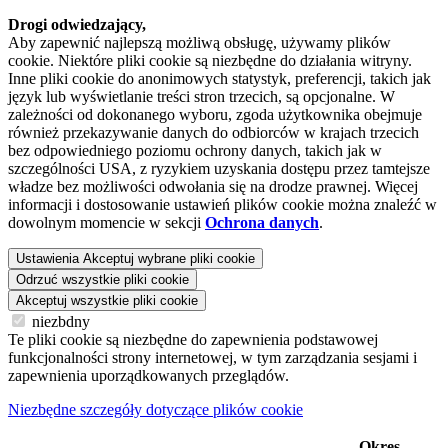
Drogi odwiedzający,
Aby zapewnić najlepszą możliwą obsługę, używamy plików
cookie. Niektóre pliki cookie są niezbędne do działania witryny.
Inne pliki cookie do anonimowych statystyk, preferencji, takich jak
język lub wyświetlanie treści stron trzecich, są opcjonalne. W
zależności od dokonanego wyboru, zgoda użytkownika obejmuje
również przekazywanie danych do odbiorców w krajach trzecich
bez odpowiedniego poziomu ochrony danych, takich jak w
szczególności USA, z ryzykiem uzyskania dostępu przez tamtejsze
władze bez możliwości odwołania się na drodze prawnej. Więcej
informacji i dostosowanie ustawień plików cookie można znaleźć w
dowolnym momencie w sekcji
Ochrona danych
.
Ustawienia
Akceptuj wybrane pliki cookie
Odrzuć wszystkie pliki cookie
Akceptuj wszystkie pliki cookie
niezbdny
Te pliki cookie są niezbędne do zapewnienia podstawowej
funkcjonalności strony internetowej, w tym zarządzania sesjami i
zapewnienia uporządkowanych przeglądów.
Niezbędne szczegóły dotyczące plików cookie
Okres