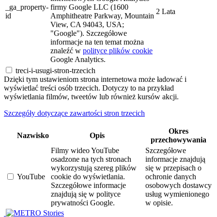
_ga_property-
firmy Google LLC (1600
2 Lata
id
Amphitheatre Parkway, Mountain
View, CA 94043, USA;
"Google"). Szczegółowe
informacje na ten temat można
znaleźć w
polityce plików cookie
Google Analytics.
treci-i-usugi-stron-trzecich
Dzięki tym ustawieniom strona internetowa może ładować i
wyświetlać treści osób trzecich. Dotyczy to na przykład
wyświetlania filmów, tweetów lub również kursów akcji.
Szczegóły dotyczące zawartości stron trzecich
Okres
Nazwisko
Opis
przechowywania
Filmy wideo YouTube
Szczegółowe
osadzone na tych stronach
informacje znajdują
wykorzystują szereg plików
się w przepisach o
YouTube
cookie do wyświetlania.
ochronie danych
Szczegółowe informacje
osobowych dostawcy
znajdują się w polityce
usług wymienionego
prywatności Google.
w opisie.
Stories