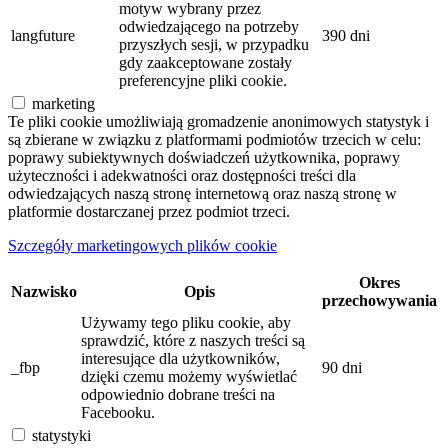
motyw wybrany przez
odwiedzającego na potrzeby
langfuture
390 dni
przyszłych sesji, w przypadku
gdy zaakceptowane zostały
preferencyjne pliki cookie.
marketing
Te pliki cookie umożliwiają gromadzenie anonimowych statystyk i
są zbierane w związku z platformami podmiotów trzecich w celu:
poprawy subiektywnych doświadczeń użytkownika, poprawy
użyteczności i adekwatności oraz dostępności treści dla
odwiedzających naszą stronę internetową oraz naszą stronę w
platformie dostarczanej przez podmiot trzeci.
Szczegóły marketingowych plików cookie
Okres
Nazwisko
Opis
przechowywania
Używamy tego pliku cookie, aby
sprawdzić, które z naszych treści są
interesujące dla użytkowników,
_fbp
90 dni
dzięki czemu możemy wyświetlać
odpowiednio dobrane treści na
Facebooku.
statystyki