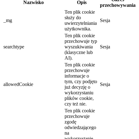
Nazwisko
Opis
przechowywania
Ten plik cookie
służy do
_mg
Sesja
uwierzytelniania
użytkownika.
Ten plik cookie
przechowuje typ
searchtype
wyszukiwania
Sesja
(klasyczne lub
AI).
Ten plik cookie
przechowuje
informacje o
tym, czy podjęto
allowedCookie
Sesja
już decyzję o
wykorzystaniu
plików cookie,
czy też nie.
Ten plik cookie
przechowuje
zgodę
odwiedzającego
na
wykorzystanie