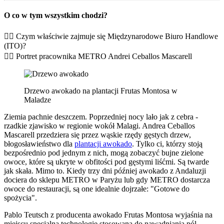
O co w tym wszystkim chodzi?
👉🏼 Czym właściwie zajmuje się Międzynarodowe Biuro Handlowe
(ITO)?
👉🏼 Portret pracownika METRO Andrei Ceballos Mascarell
Drzewo awokado na plantacji Frutas Montosa w
Maladze
Ziemia pachnie deszczem. Poprzedniej nocy lało jak z cebra -
rzadkie zjawisko w regionie wokół Malagi. Andrea Ceballos
Mascarell przedziera się przez wąskie rzędy gęstych drzew,
błogosławieństwo dla
plantacji awokado
. Tylko ci, którzy stoją
bezpośrednio pod jednym z nich, mogą zobaczyć bujne zielone
owoce, które są ukryte w obfitości pod gęstymi liśćmi. Są twarde
jak skała. Mimo to. Kiedy trzy dni później awokado z Andaluzji
dociera do sklepu METRO w Paryżu lub gdy METRO dostarcza
owoce do restauracji, są one idealnie dojrzałe: "Gotowe do
spożycia".
Pablo Teutsch z producenta awokado Frutas Montosa wyjaśnia na
miejscu specjalną technologię stosowaną do nawadniania pól