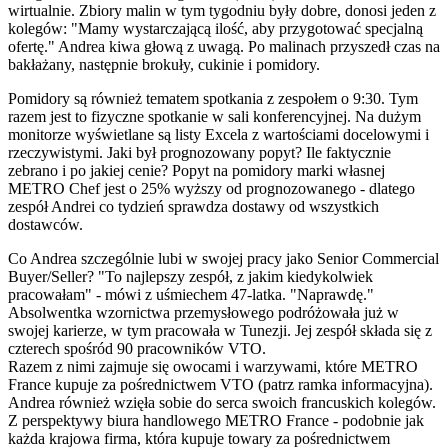
wirtualnie. Zbiory malin w tym tygodniu były dobre, donosi jeden z
kolegów: "Mamy wystarczającą ilość, aby przygotować specjalną
ofertę." Andrea kiwa głową z uwagą. Po malinach przyszedł czas na
bakłażany, następnie brokuły, cukinie i pomidory.
Pomidory są również tematem spotkania z zespołem o 9:30. Tym
razem jest to fizyczne spotkanie w sali konferencyjnej. Na dużym
monitorze wyświetlane są listy Excela z wartościami docelowymi i
rzeczywistymi. Jaki był prognozowany popyt? Ile faktycznie
zebrano i po jakiej cenie? Popyt na pomidory marki własnej
METRO Chef jest o 25% wyższy od prognozowanego - dlatego
zespół Andrei co tydzień sprawdza dostawy od wszystkich
dostawców.
Co Andrea szczególnie lubi w swojej pracy jako Senior Commercial
Buyer/Seller? "To najlepszy zespół, z jakim kiedykolwiek
pracowałam" - mówi z uśmiechem 47-latka. "Naprawdę."
Absolwentka wzornictwa przemysłowego podróżowała już w
swojej karierze, w tym pracowała w Tunezji. Jej zespół składa się z
czterech spośród 90 pracowników VTO.
Razem z nimi zajmuje się owocami i warzywami, które METRO
France kupuje za pośrednictwem VTO (patrz ramka informacyjna).
Andrea również wzięła sobie do serca swoich francuskich kolegów.
Z perspektywy biura handlowego METRO France - podobnie jak
każda krajowa firma, która kupuje towary za pośrednictwem