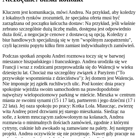
Kluczem jest komunikacja, mówi Andrea. Na przykład, aby koledzy
z lokalnych rynków zrozumieli, że specjalna oferta musi być
zarządzana od początku łańcucha dostaw: Na przykład, jeśli właśnie
zebrano szczególnie dużą liczbę malin, dostępna jest odpowiednio
duża ilość, a negocjacje cenowe z dostawcą są opcją. Koledzy z
biur handlowych specjalizują się w tym "wspólnym zaopatrzeniu",
czyli łączeniu popytu kilku firm zamiast indywidualnych zamówień.
Podczas spotkań zespołu Andrei rozmowa toczy się w barwnej
mieszance hiszpańskiego i francuskiego. Andrea urodziła się we
Francji i wraz z rodzicami przeprowadziła się do Walencji w wieku
dziesięciu lat. Chociaż ma szczególny związek z Paryżem ("To
przywołuje wspomnienia z dzieciństwa"): Jej domem jest Walencja.
Nie imponuje jej zgiełk ruchliwych ulic. Pod koniec dnia pracy
spokojnie wjeżdża swoim samochodem na prawdopodobnie
najwęższy wielopoziomowy parking w mieście. Mieszka w centrum
miasta ze swoimi synami (15 i 17 lat), partnerem i jego dziećmi (17 i
22 lata). Jej oaza spokoju po pracy: Kotka Lola. Miaucząc, zwierzę
wita Andreę przed drzwiami jej starego mieszkania. Siedząc na
sofie, z kotem mruczącym zadowolonym na kolanach, Andrea
rozmawia o minimalnych ilościach zamówień, zgodnie z którymi
cytryny, cukinie lub awokado są zamawiane na palety. Jej następny
projekt. Andrea oczywiście się nie przejmuje. Nawet gdy pracuje na