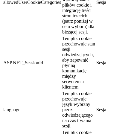
allowedUserCookieCategories
Sesja
plików cookie i
integrację treści
stron trzecich
(patrz poniżej w
celu wyboru) dla
bieżącej sesji.
Ten plik cookie
przechowuje stan
sesji
odwiedzających,
aby zapewnić
ASP.NET_SessionId
Sesja
płynną
komunikację
między
serwerem a
klientem.
Ten plik cookie
przechowuje
język wybrany
language
przez
Sesja
odwiedzającego
na czas trwania
sesji.
Ten plik cookie