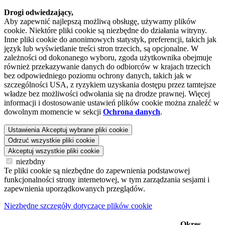
Drogi odwiedzający,
Aby zapewnić najlepszą możliwą obsługę, używamy plików
cookie. Niektóre pliki cookie są niezbędne do działania witryny.
Inne pliki cookie do anonimowych statystyk, preferencji, takich jak
język lub wyświetlanie treści stron trzecich, są opcjonalne. W
zależności od dokonanego wyboru, zgoda użytkownika obejmuje
również przekazywanie danych do odbiorców w krajach trzecich
bez odpowiedniego poziomu ochrony danych, takich jak w
szczególności USA, z ryzykiem uzyskania dostępu przez tamtejsze
władze bez możliwości odwołania się na drodze prawnej. Więcej
informacji i dostosowanie ustawień plików cookie można znaleźć w
dowolnym momencie w sekcji
Ochrona danych
.
Ustawienia
Akceptuj wybrane pliki cookie
Odrzuć wszystkie pliki cookie
Akceptuj wszystkie pliki cookie
niezbdny
Te pliki cookie są niezbędne do zapewnienia podstawowej
funkcjonalności strony internetowej, w tym zarządzania sesjami i
zapewnienia uporządkowanych przeglądów.
Niezbędne szczegóły dotyczące plików cookie
Okres