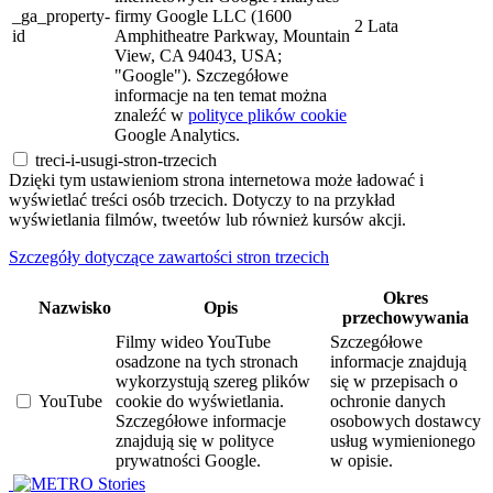
_ga_property-
firmy Google LLC (1600
2 Lata
id
Amphitheatre Parkway, Mountain
View, CA 94043, USA;
"Google"). Szczegółowe
informacje na ten temat można
znaleźć w
polityce plików cookie
Google Analytics.
treci-i-usugi-stron-trzecich
Dzięki tym ustawieniom strona internetowa może ładować i
wyświetlać treści osób trzecich. Dotyczy to na przykład
wyświetlania filmów, tweetów lub również kursów akcji.
Szczegóły dotyczące zawartości stron trzecich
Okres
Nazwisko
Opis
przechowywania
Filmy wideo YouTube
Szczegółowe
osadzone na tych stronach
informacje znajdują
wykorzystują szereg plików
się w przepisach o
YouTube
cookie do wyświetlania.
ochronie danych
Szczegółowe informacje
osobowych dostawcy
znajdują się w polityce
usług wymienionego
prywatności Google.
w opisie.
Stories