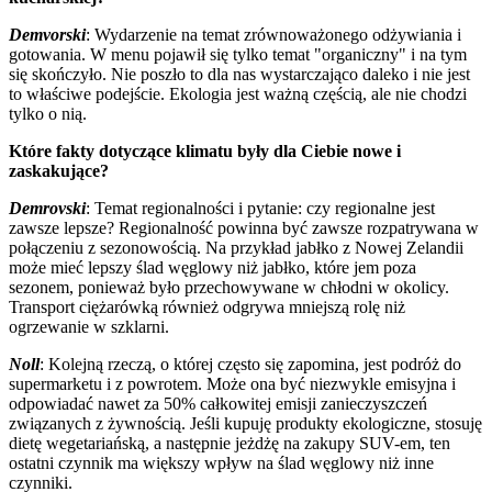
Demvorski
: Wydarzenie na temat zrównoważonego odżywiania i
gotowania. W menu pojawił się tylko temat "organiczny" i na tym
się skończyło. Nie poszło to dla nas wystarczająco daleko i nie jest
to właściwe podejście. Ekologia jest ważną częścią, ale nie chodzi
tylko o nią.
Które fakty dotyczące klimatu były dla Ciebie nowe i
zaskakujące?
Demrovski
: Temat regionalności i pytanie: czy regionalne jest
zawsze lepsze? Regionalność powinna być zawsze rozpatrywana w
połączeniu z sezonowością. Na przykład jabłko z Nowej Zelandii
może mieć lepszy ślad węglowy niż jabłko, które jem poza
sezonem, ponieważ było przechowywane w chłodni w okolicy.
Transport ciężarówką również odgrywa mniejszą rolę niż
ogrzewanie w szklarni.
Noll
: Kolejną rzeczą, o której często się zapomina, jest podróż do
supermarketu i z powrotem. Może ona być niezwykle emisyjna i
odpowiadać nawet za 50% całkowitej emisji zanieczyszczeń
związanych z żywnością. Jeśli kupuję produkty ekologiczne, stosuję
dietę wegetariańską, a następnie jeżdżę na zakupy SUV-em, ten
ostatni czynnik ma większy wpływ na ślad węglowy niż inne
czynniki.