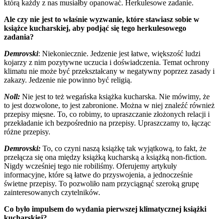
którą każdy z nas musiałby opanować. Herkulesowe zadanie.
Ale czy nie jest to właśnie wyzwanie, które stawiasz sobie w
książce kucharskiej, aby podjąć się tego herkulesowego
zadania?
Demrovski
: Niekoniecznie. Jedzenie jest łatwe, większość ludzi
kojarzy z nim pozytywne uczucia i doświadczenia. Temat ochrony
klimatu nie może być przekształcany w negatywny poprzez zasady i
zakazy. Jedzenie nie powinno być religią.
Noll:
Nie jest to też wegańska książka kucharska. Nie mówimy, że
to jest dozwolone, to jest zabronione. Można w niej znaleźć również
przepisy mięsne. To, co robimy, to upraszczanie złożonych relacji i
przekładanie ich bezpośrednio na przepisy. Upraszczamy to, łącząc
różne przepisy.
Demrovski:
To, co czyni naszą książkę tak wyjątkową, to fakt, że
przełącza się ona między książką kucharską a książką non-fiction.
Nigdy wcześniej tego nie robiliśmy. Oferujemy artykuły
informacyjne, które są łatwe do przyswojenia, a jednocześnie
świetne przepisy. To pozwoliło nam przyciągnąć szeroką grupę
zainteresowanych czytelników.
Co było impulsem do wydania pierwszej klimatycznej książki
kucharskiej?