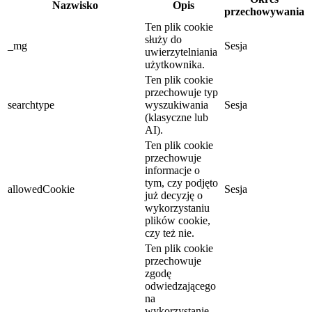
Nazwisko
Opis
przechowywania
Ten plik cookie
służy do
_mg
Sesja
uwierzytelniania
użytkownika.
Ten plik cookie
przechowuje typ
searchtype
wyszukiwania
Sesja
(klasyczne lub
AI).
Ten plik cookie
przechowuje
informacje o
tym, czy podjęto
allowedCookie
Sesja
już decyzję o
wykorzystaniu
plików cookie,
czy też nie.
Ten plik cookie
przechowuje
zgodę
odwiedzającego
na
wykorzystanie