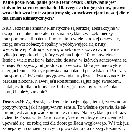
Panie pośle Noll, panie pośle Demrovski! Odżywianie jest
stałym tematem w mediach. Dlaczego, z drugiej strony, prawie
wcale lub wcale nie zajmujemy się konsekwencjami naszej diety
dla zmian klimatycznych?
Noll
: Jedzenie i zmiany klimatyczne są bardziej abstrakcyjne w
swojej mentalnej interakcji niż na przykład związek między
transportem a klimatem. Tam jest to o wiele bardziej oczywiste,
mogę nawet zobaczyć spaliny wydobywające się z rury
wydechowej. Z drugiej strony, w sektorze spożywczym nie ma
tylko jednego komina, który wydmuchuje CO2 w powietrze.
Istnieje wiele miejsc w łańcuchu dostaw, w których generowane są
emisje. Począwszy od produkcji nawozów, która jest niezwykle
energochłonna. Emisje powstają na polach i pastwiskach. Podczas
transportu, chłodzenia, przygotowania i utylizacji. Jest to znacznie
bardziej złożone. Nawet jeśli konsumenci są już tego świadomi,
nadal jest to dla nich mylące. Od czego możemy zacząć? Jakie
nawyki należy zmienić?
Demrovski
: Zgadza się. Jedzenie to pasjonujący temat, zarówno w
pozytywnym, jak i negatywnym sensie. To właśnie sprawia, że tak
trudno jest zainicjować konkretne zmiany. Na przykład, jem 3 razy
dziennie. Oznacza to, że muszę myśleć o tym trzy razy dziennie i
upewnić się, że robię coś dla dobrego śladu węglowego. W i tak już
zabieganym codziennym życiu prowadzi to do dalszej złożoności,