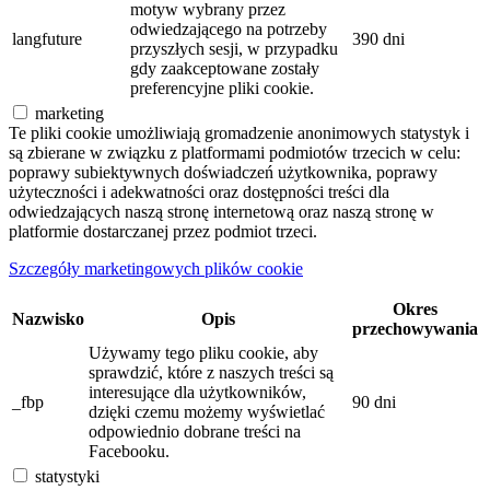
motyw wybrany przez
odwiedzającego na potrzeby
langfuture
390 dni
przyszłych sesji, w przypadku
gdy zaakceptowane zostały
preferencyjne pliki cookie.
marketing
Te pliki cookie umożliwiają gromadzenie anonimowych statystyk i
są zbierane w związku z platformami podmiotów trzecich w celu:
poprawy subiektywnych doświadczeń użytkownika, poprawy
użyteczności i adekwatności oraz dostępności treści dla
odwiedzających naszą stronę internetową oraz naszą stronę w
platformie dostarczanej przez podmiot trzeci.
Szczegóły marketingowych plików cookie
Okres
Nazwisko
Opis
przechowywania
Używamy tego pliku cookie, aby
sprawdzić, które z naszych treści są
interesujące dla użytkowników,
_fbp
90 dni
dzięki czemu możemy wyświetlać
odpowiednio dobrane treści na
Facebooku.
statystyki