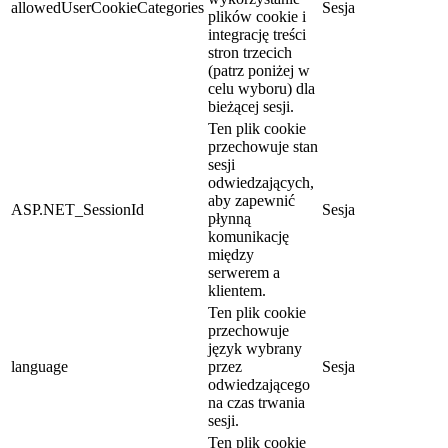
allowedUserCookieCategories
Sesja
plików cookie i
integrację treści
stron trzecich
(patrz poniżej w
celu wyboru) dla
bieżącej sesji.
Ten plik cookie
przechowuje stan
sesji
odwiedzających,
aby zapewnić
ASP.NET_SessionId
Sesja
płynną
komunikację
między
serwerem a
klientem.
Ten plik cookie
przechowuje
język wybrany
language
przez
Sesja
odwiedzającego
na czas trwania
sesji.
Ten plik cookie