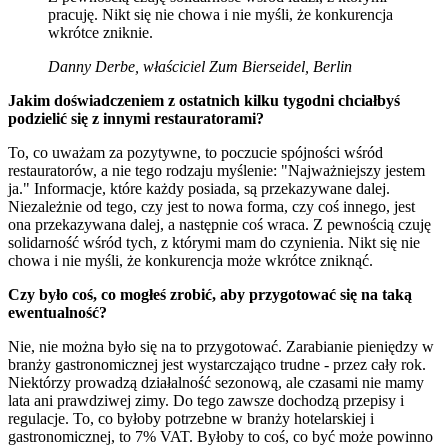
pracuję. Nikt się nie chowa i nie myśli, że konkurencja
wkrótce zniknie.
Danny Derbe, właściciel Zum Bierseidel, Berlin
Jakim doświadczeniem z ostatnich kilku tygodni chciałbyś
podzielić się z innymi restauratorami?
To, co uważam za pozytywne, to poczucie spójności wśród
restauratorów, a nie tego rodzaju myślenie: "Najważniejszy jestem
ja." Informacje, które każdy posiada, są przekazywane dalej.
Niezależnie od tego, czy jest to nowa forma, czy coś innego, jest
ona przekazywana dalej, a następnie coś wraca. Z pewnością czuję
solidarność wśród tych, z którymi mam do czynienia. Nikt się nie
chowa i nie myśli, że konkurencja może wkrótce zniknąć.
Czy było coś, co mogłeś zrobić, aby przygotować się na taką
ewentualność?
Nie, nie można było się na to przygotować. Zarabianie pieniędzy w
branży gastronomicznej jest wystarczająco trudne - przez cały rok.
Niektórzy prowadzą działalność sezonową, ale czasami nie mamy
lata ani prawdziwej zimy. Do tego zawsze dochodzą przepisy i
regulacje. To, co byłoby potrzebne w branży hotelarskiej i
gastronomicznej, to 7% VAT. Byłoby to coś, co być może powinno