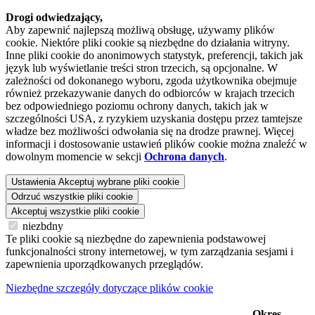
Drogi odwiedzający,
Aby zapewnić najlepszą możliwą obsługę, używamy plików
cookie. Niektóre pliki cookie są niezbędne do działania witryny.
Inne pliki cookie do anonimowych statystyk, preferencji, takich jak
język lub wyświetlanie treści stron trzecich, są opcjonalne. W
zależności od dokonanego wyboru, zgoda użytkownika obejmuje
również przekazywanie danych do odbiorców w krajach trzecich
bez odpowiedniego poziomu ochrony danych, takich jak w
szczególności USA, z ryzykiem uzyskania dostępu przez tamtejsze
władze bez możliwości odwołania się na drodze prawnej. Więcej
informacji i dostosowanie ustawień plików cookie można znaleźć w
dowolnym momencie w sekcji
Ochrona danych
.
Ustawienia
Akceptuj wybrane pliki cookie
Odrzuć wszystkie pliki cookie
Akceptuj wszystkie pliki cookie
niezbdny
Te pliki cookie są niezbędne do zapewnienia podstawowej
funkcjonalności strony internetowej, w tym zarządzania sesjami i
zapewnienia uporządkowanych przeglądów.
Niezbędne szczegóły dotyczące plików cookie
Okres