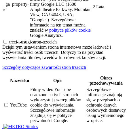
_ga_property-
firmy Google LLC (1600
2 Lata
id
Amphitheatre Parkway, Mountain
View, CA 94043, USA;
"Google"). Szczegółowe
informacje na ten temat można
znaleźć w
polityce plików cookie
Google Analytics.
treci-i-usugi-stron-trzecich
Dzięki tym ustawieniom strona internetowa może ładować i
wyświetlać treści osób trzecich. Dotyczy to na przykład
wyświetlania filmów, tweetów lub również kursów akcji.
Szczegóły dotyczące zawartości stron trzecich
Okres
Nazwisko
Opis
przechowywania
Filmy wideo YouTube
Szczegółowe
osadzone na tych stronach
informacje znajdują
wykorzystują szereg plików
się w przepisach o
YouTube
cookie do wyświetlania.
ochronie danych
Szczegółowe informacje
osobowych dostawcy
znajdują się w polityce
usług wymienionego
prywatności Google.
w opisie.
Stories