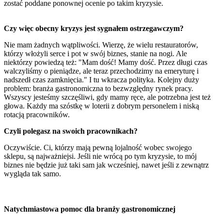
zostać poddane ponownej ocenie po takim kryzysie.
Czy więc obecny kryzys jest sygnałem ostrzegawczym?
Nie mam żadnych wątpliwości. Wierzę, że wielu restauratorów,
którzy włożyli serce i pot w swój biznes, stanie na nogi. Ale
niektórzy powiedzą też: "Mam dość! Mamy dość. Przez długi czas
walczyliśmy o pieniądze, ale teraz przechodzimy na emeryturę i
nadszedł czas zamknięcia." I tu wkracza polityka. Kolejny duży
problem: branża gastronomiczna to bezwzględny rynek pracy.
Wszyscy jesteśmy szczęśliwi, gdy mamy ręce, ale potrzebna jest też
głowa. Każdy ma szóstkę w loterii z dobrym personelem i niską
rotacją pracowników.
Czyli polegasz na swoich pracownikach?
Oczywiście. Ci, którzy mają pewną lojalność wobec swojego
sklepu, są najważniejsi. Jeśli nie wrócą po tym kryzysie, to mój
biznes nie będzie już taki sam jak wcześniej, nawet jeśli z zewnątrz
wygląda tak samo.
Natychmiastowa pomoc dla branży gastronomicznej