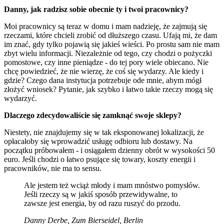
Danny, jak radzisz sobie obecnie ty i twoi pracownicy?
Moi pracownicy są teraz w domu i mam nadzieję, że zajmują się
rzeczami, które chcieli zrobić od dłuższego czasu. Ufają mi, że dam
im znać, gdy tylko pojawią się jakieś wieści. Po prostu sam nie mam
zbyt wielu informacji. Niezależnie od tego, czy chodzi o pożyczki
pomostowe, czy inne pieniądze - do tej pory wiele obiecano. Nie
chcę powiedzieć, że nie wierzę, że coś się wydarzy. Ale kiedy i
gdzie? Czego dana instytucja potrzebuje ode mnie, abym mógł
złożyć wniosek? Pytanie, jak szybko i łatwo takie rzeczy mogą się
wydarzyć.
Dlaczego zdecydowaliście się zamknąć swoje sklepy?
Niestety, nie znajdujemy się w tak eksponowanej lokalizacji, że
opłacałoby się wprowadzić usługę odbioru lub dostawy. Na
początku próbowałem - i osiągałem dzienny obrót w wysokości 50
euro. Jeśli chodzi o łatwo psujące się towary, koszty energii i
pracowników, nie ma to sensu.
Ale jestem też wciąż młody i mam mnóstwo pomysłów.
Jeśli rzeczy są w jakiś sposób przewidywalne, to
zawsze jest energia, by od razu ruszyć do przodu.
Danny Derbe, Zum Bierseidel, Berlin