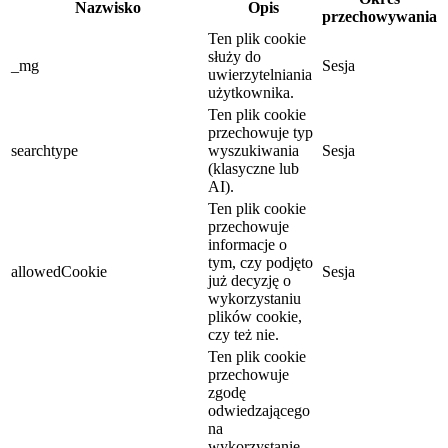
Nazwisko
Opis
przechowywania
Ten plik cookie
służy do
_mg
Sesja
uwierzytelniania
użytkownika.
Ten plik cookie
przechowuje typ
searchtype
wyszukiwania
Sesja
(klasyczne lub
AI).
Ten plik cookie
przechowuje
informacje o
tym, czy podjęto
allowedCookie
Sesja
już decyzję o
wykorzystaniu
plików cookie,
czy też nie.
Ten plik cookie
przechowuje
zgodę
odwiedzającego
na
wykorzystanie