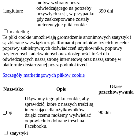
motyw wybrany przez
odwiedzającego na potrzeby
langfuture
390 dni
przyszłych sesji, w przypadku
gdy zaakceptowane zostały
preferencyjne pliki cookie.
marketing
Te pliki cookie umożliwiają gromadzenie anonimowych statystyk i
są zbierane w związku z platformami podmiotów trzecich w celu:
poprawy subiektywnych doświadczeń użytkownika, poprawy
użyteczności i adekwatności oraz dostępności treści dla
odwiedzających naszą stronę internetową oraz naszą stronę w
platformie dostarczanej przez podmiot trzeci.
Szczegóły marketingowych plików cookie
Okres
Nazwisko
Opis
przechowywania
Używamy tego pliku cookie, aby
sprawdzić, które z naszych treści są
interesujące dla użytkowników,
_fbp
90 dni
dzięki czemu możemy wyświetlać
odpowiednio dobrane treści na
Facebooku.
statystyki