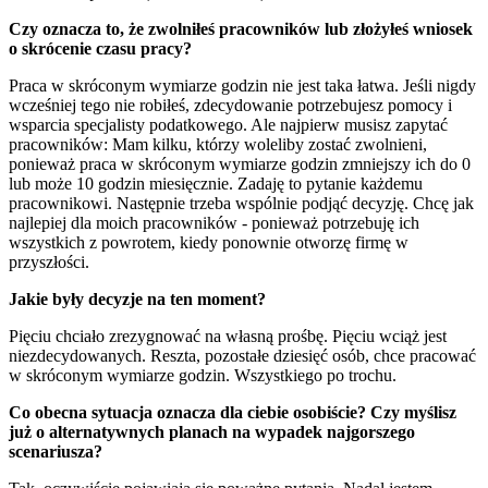
Czy oznacza to, że zwolniłeś pracowników lub złożyłeś wniosek
o skrócenie czasu pracy?
Praca w skróconym wymiarze godzin nie jest taka łatwa. Jeśli nigdy
wcześniej tego nie robiłeś, zdecydowanie potrzebujesz pomocy i
wsparcia specjalisty podatkowego. Ale najpierw musisz zapytać
pracowników: Mam kilku, którzy woleliby zostać zwolnieni,
ponieważ praca w skróconym wymiarze godzin zmniejszy ich do 0
lub może 10 godzin miesięcznie. Zadaję to pytanie każdemu
pracownikowi. Następnie trzeba wspólnie podjąć decyzję. Chcę jak
najlepiej dla moich pracowników - ponieważ potrzebuję ich
wszystkich z powrotem, kiedy ponownie otworzę firmę w
przyszłości.
Jakie były decyzje na ten moment?
Pięciu chciało zrezygnować na własną prośbę. Pięciu wciąż jest
niezdecydowanych. Reszta, pozostałe dziesięć osób, chce pracować
w skróconym wymiarze godzin. Wszystkiego po trochu.
Co obecna sytuacja oznacza dla ciebie osobiście? Czy myślisz
już o alternatywnych planach na wypadek najgorszego
scenariusza?