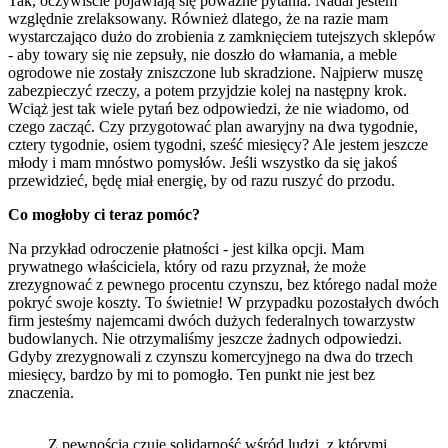
Tak, oczywiście pojawiają się poważne pytania. Nadal jestem
względnie zrelaksowany. Również dlatego, że na razie mam
wystarczająco dużo do zrobienia z zamknięciem tutejszych sklepów
- aby towary się nie zepsuły, nie doszło do włamania, a meble
ogrodowe nie zostały zniszczone lub skradzione. Najpierw muszę
zabezpieczyć rzeczy, a potem przyjdzie kolej na następny krok.
Wciąż jest tak wiele pytań bez odpowiedzi, że nie wiadomo, od
czego zacząć. Czy przygotować plan awaryjny na dwa tygodnie,
cztery tygodnie, osiem tygodni, sześć miesięcy? Ale jestem jeszcze
młody i mam mnóstwo pomysłów. Jeśli wszystko da się jakoś
przewidzieć, będę miał energię, by od razu ruszyć do przodu.
Co mogłoby ci teraz pomóc?
Na przykład odroczenie płatności - jest kilka opcji. Mam
prywatnego właściciela, który od razu przyznał, że może
zrezygnować z pewnego procentu czynszu, bez którego nadal może
pokryć swoje koszty. To świetnie! W przypadku pozostałych dwóch
firm jesteśmy najemcami dwóch dużych federalnych towarzystw
budowlanych. Nie otrzymaliśmy jeszcze żadnych odpowiedzi.
Gdyby zrezygnowali z czynszu komercyjnego na dwa do trzech
miesięcy, bardzo by mi to pomogło. Ten punkt nie jest bez
znaczenia.
Z pewnością czuję solidarność wśród ludzi, z którymi