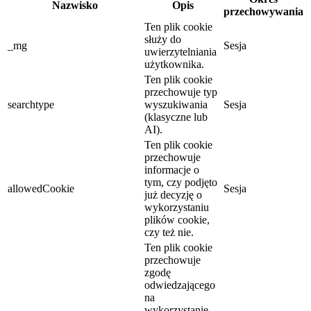
Nazwisko
Opis
przechowywania
Ten plik cookie
służy do
_mg
Sesja
uwierzytelniania
użytkownika.
Ten plik cookie
przechowuje typ
searchtype
wyszukiwania
Sesja
(klasyczne lub
AI).
Ten plik cookie
przechowuje
informacje o
tym, czy podjęto
allowedCookie
Sesja
już decyzję o
wykorzystaniu
plików cookie,
czy też nie.
Ten plik cookie
przechowuje
zgodę
odwiedzającego
na
wykorzystanie