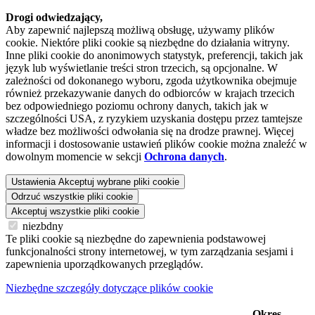
Drogi odwiedzający,
Aby zapewnić najlepszą możliwą obsługę, używamy plików
cookie. Niektóre pliki cookie są niezbędne do działania witryny.
Inne pliki cookie do anonimowych statystyk, preferencji, takich jak
język lub wyświetlanie treści stron trzecich, są opcjonalne. W
zależności od dokonanego wyboru, zgoda użytkownika obejmuje
również przekazywanie danych do odbiorców w krajach trzecich
bez odpowiedniego poziomu ochrony danych, takich jak w
szczególności USA, z ryzykiem uzyskania dostępu przez tamtejsze
władze bez możliwości odwołania się na drodze prawnej. Więcej
informacji i dostosowanie ustawień plików cookie można znaleźć w
dowolnym momencie w sekcji
Ochrona danych
.
Ustawienia
Akceptuj wybrane pliki cookie
Odrzuć wszystkie pliki cookie
Akceptuj wszystkie pliki cookie
niezbdny
Te pliki cookie są niezbędne do zapewnienia podstawowej
funkcjonalności strony internetowej, w tym zarządzania sesjami i
zapewnienia uporządkowanych przeglądów.
Niezbędne szczegóły dotyczące plików cookie
Okres