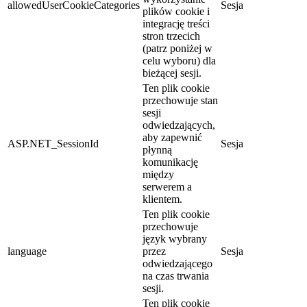
allowedUserCookieCategories
Sesja
plików cookie i
integrację treści
stron trzecich
(patrz poniżej w
celu wyboru) dla
bieżącej sesji.
Ten plik cookie
przechowuje stan
sesji
odwiedzających,
aby zapewnić
ASP.NET_SessionId
Sesja
płynną
komunikację
między
serwerem a
klientem.
Ten plik cookie
przechowuje
język wybrany
language
przez
Sesja
odwiedzającego
na czas trwania
sesji.
Ten plik cookie