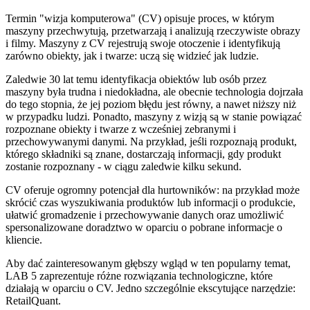
Termin "wizja komputerowa" (CV) opisuje proces, w którym
maszyny przechwytują, przetwarzają i analizują rzeczywiste obrazy
i filmy. Maszyny z CV rejestrują swoje otoczenie i identyfikują
zarówno obiekty, jak i twarze: uczą się widzieć jak ludzie.
Zaledwie 30 lat temu identyfikacja obiektów lub osób przez
maszyny była trudna i niedokładna, ale obecnie technologia dojrzała
do tego stopnia, że jej poziom błędu jest równy, a nawet niższy niż
w przypadku ludzi. Ponadto, maszyny z wizją są w stanie powiązać
rozpoznane obiekty i twarze z wcześniej zebranymi i
przechowywanymi danymi. Na przykład, jeśli rozpoznają produkt,
którego składniki są znane, dostarczają informacji, gdy produkt
zostanie rozpoznany - w ciągu zaledwie kilku sekund.
CV oferuje ogromny potencjał dla hurtowników: na przykład może
skrócić czas wyszukiwania produktów lub informacji o produkcie,
ułatwić gromadzenie i przechowywanie danych oraz umożliwić
spersonalizowane doradztwo w oparciu o pobrane informacje o
kliencie.
Aby dać zainteresowanym głębszy wgląd w ten popularny temat,
LAB 5 zaprezentuje różne rozwiązania technologiczne, które
działają w oparciu o CV. Jedno szczególnie ekscytujące narzędzie:
RetailQuant.