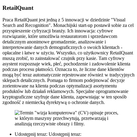
RetailQuant
Praca RetailQuant jest jedną z 5 innowacji w dziedzinie "Visual
Search and Recognition". Monachijski start-up postawił sobie za cel
przyspieszenie cyfryzacji branży. Ich innowacja: cyfrowe
rozwiązanie, które umożliwia restauratorom i sprzedawcom
detalicznym anonimowe gromadzenie, analizowanie i
interpretowanie danych demograficznych o swoich klientach -
opłacalne i łatwe w użyciu. Wszystko, co użytkownicy RetailQuant
muszą zrobić, to zainstalować czujnik przy kasie. Tam cyfrowy
asystent rozpoznaje wiek, płeć, pochodzenie i zadowolenie klienta
podczas procesu płatności. Oznacza to, że liczne dane klientów
mogą być teraz automatycznie rejestrowane również w tradycyjnych
sklepach detalicznych. Pomaga to firmom podejmować decyzje
zorientowane na klienta podczas optymalizacji asortymentu
produktów lub działań reklamowych. Specjalne oprogramowanie
kryptograficzne szyfruje dane klienta, zapewniając w ten sposób
zgodność z niemiecką dyrektywą o ochronie danych.
Udostępnij teraz:
Udostępnij teraz: