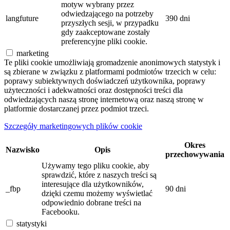
motyw wybrany przez
odwiedzającego na potrzeby
langfuture
390 dni
przyszłych sesji, w przypadku
gdy zaakceptowane zostały
preferencyjne pliki cookie.
marketing
Te pliki cookie umożliwiają gromadzenie anonimowych statystyk i
są zbierane w związku z platformami podmiotów trzecich w celu:
poprawy subiektywnych doświadczeń użytkownika, poprawy
użyteczności i adekwatności oraz dostępności treści dla
odwiedzających naszą stronę internetową oraz naszą stronę w
platformie dostarczanej przez podmiot trzeci.
Szczegóły marketingowych plików cookie
Okres
Nazwisko
Opis
przechowywania
Używamy tego pliku cookie, aby
sprawdzić, które z naszych treści są
interesujące dla użytkowników,
_fbp
90 dni
dzięki czemu możemy wyświetlać
odpowiednio dobrane treści na
Facebooku.
statystyki