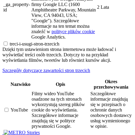
_ga_property-
firmy Google LLC (1600
2 Lata
id
Amphitheatre Parkway, Mountain
View, CA 94043, USA;
"Google"). Szczegółowe
informacje na ten temat można
znaleźć w
polityce plików cookie
Google Analytics.
treci-i-usugi-stron-trzecich
Dzięki tym ustawieniom strona internetowa może ładować i
wyświetlać treści osób trzecich. Dotyczy to na przykład
wyświetlania filmów, tweetów lub również kursów akcji.
Szczegóły dotyczące zawartości stron trzecich
Okres
Nazwisko
Opis
przechowywania
Filmy wideo YouTube
Szczegółowe
osadzone na tych stronach
informacje znajdują
wykorzystują szereg plików
się w przepisach o
YouTube
cookie do wyświetlania.
ochronie danych
Szczegółowe informacje
osobowych dostawcy
znajdują się w polityce
usług wymienionego
prywatności Google.
w opisie.
Stories