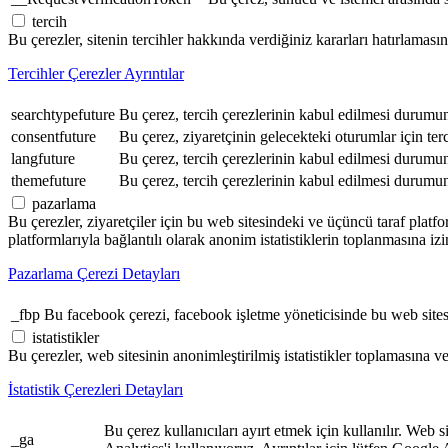
tercih
Bu çerezler, sitenin tercihler hakkında verdiğiniz kararları hatırlaması
Tercihler Çerezler Ayrıntılar
searchtypefuture
Bu çerez, tercih çerezlerinin kabul edilmesi durumun
consentfuture
Bu çerez, ziyaretçinin gelecekteki oturumlar için ter
langfuture
Bu çerez, tercih çerezlerinin kabul edilmesi durumund
themefuture
Bu çerez, tercih çerezlerinin kabul edilmesi durumund
pazarlama
Bu çerezler, ziyaretçiler için bu web sitesindeki ve üçüncü taraf platfor
platformlarıyla bağlantılı olarak anonim istatistiklerin toplanmasına izin
Pazarlama Çerezi Detayları
_fbp
Bu facebook çerezi, facebook işletme yöneticisinde bu web sitesi
istatistikler
Bu çerezler, web sitesinin anonimleştirilmiş istatistikler toplamasına ve 
İstatistik Çerezleri Detayları
Bu çerez kullanıcıları ayırt etmek için kullanılır.
_ga