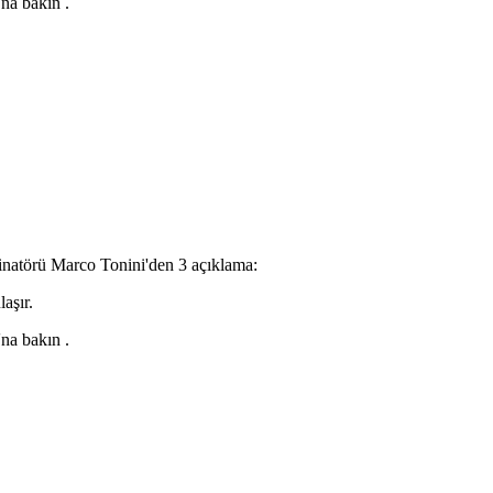
'na
bakın
.
natörü Marco Tonini'den 3 açıklama:
'na
bakın
.