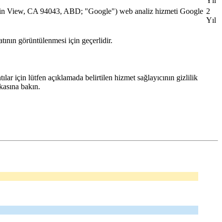
Yıl
ain View, CA 94043, ABD; "Google") web analiz hizmeti Google
2
Yıl
atının görüntülenmesi için geçerlidir.
tılar için lütfen açıklamada belirtilen hizmet sağlayıcının gizlilik
ikasına bakın.