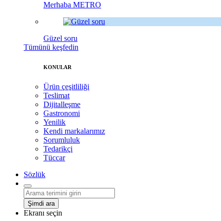
Merhaba METRO
Güzel soru
Tümünü keşfedin
KONULAR
Ürün çeşitliliği
Teslimat
Dijitalleşme
Gastronomi
Yenilik
Kendi markalarımız
Sorumluluk
Tedarikçi
Tüccar
Sözlük
Şimdi ara
Ekranı seçin