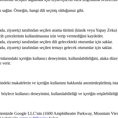
nı sağlar. Örneğin, hangi dili seçmiş olduğunuz gibi.
da, ziyaretçi tarafından seçilen arama türünü (klasik veya Yapay Zeka) 
cih çerezlerinin kullanılmasına izin verip vermediğini kaydeder.
a, ziyaretçi tarafından seçilen dili gelecekteki oturumlar için saklar.
a, ziyaretçi tarafından seçilen temayı gelecek oturumlar için saklar.
mlarındaki içeriğin kullanıcı deneyimini, kullanılabilirliğini, alaka düzey
 verir.
ndeki makalelerin ve içeriğin kullanımı hakkında anonimleştirilmiş istati
böylece kullanıcı deneyimini, kullanılabilirliği ve içeriğin erişilebilirliğ
 Web sitemizde Google LLC'nin (1600 Amphitheatre Parkway, Mountain 