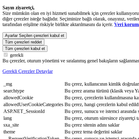
Sayın ziyaretçi,
Size mümkün olan en iyi hizmeti sunabilmek için çerezler kullanıyoruz. 
diğer çerezler isteğe bağlıdır. Seçiminize bağlı olarak, onayınız, veri
tarafından erişilme riskiyle birlikte aktarılmasını da içerir.
Veri korum
Ayarlar
Seçilen çerezleri kabul et
Tüm çerezleri reddet
Tüm çerezleri kabul et
gerekli
Bu çerezler, oturum yönetimi ve sıralanmış genel bakışların sağlanması
Gerekli Çerezler Detaylar
_mg
Bu çerez, kullanıcının kimlik doğrulama
searchtype
Bu çerez arama türünü (klasik veya Y
allowedCookie
Bu çerez, çerezlerin kullanılmasına ka
allowedUserCookieCategories
Bu çerez, hangi çerezlerin kabul edildi
ASP.NET_SessionId
Bu çerez, sunucu ve istemci arasında 
lang
Bu çerez, oturum süresince ziyaretçi ta
sxa_site
Bu çerez sitenin adını saklar
theme
Bu çerez tema değerini saklar
__RequestVerificationToken
Bu çerez, sunucu ve istemci arasında so