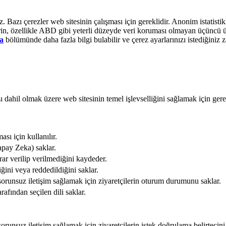
Bazı çerezler web sitesinin çalışması için gereklidir. Anonim istatistikle
lerin, özellikle ABD gibi yeterli düzeyde veri koruması olmayan üçüncü ül
a
bölümünde daha fazla bilgi bulabilir ve çerez ayarlarınızı istediğiniz z
 dahil olmak üzere web sitesinin temel işlevselliğini sağlamak için gerek
sı için kullanılır.
apay Zeka) saklar.
rar verilip verilmediğini kaydeder.
ğini veya reddedildiğini saklar.
sorunsuz iletişim sağlamak için ziyaretçilerin oturum durumunu saklar.
rafından seçilen dili saklar.
runsuz iletişim sağlamak için ziyaretçilerin istek doğrulama belirtecini 