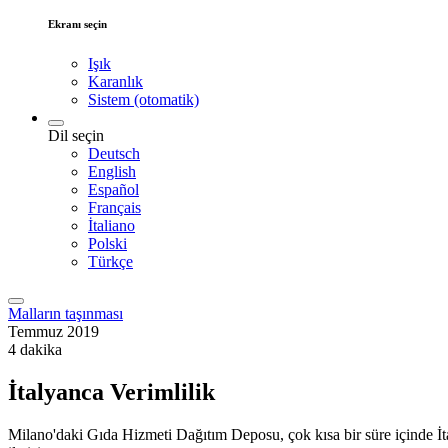
Ekranı seçin
Işık
Karanlık
Sistem (otomatik)
Dil seçin
Deutsch
English
Español
Français
İtaliano
Polski
Türkçe
Malların taşınması
Temmuz 2019
4 dakika
İtalyanca Verimlilik
Milano'daki Gıda Hizmeti Dağıtım Deposu, çok kısa bir süre içinde İta