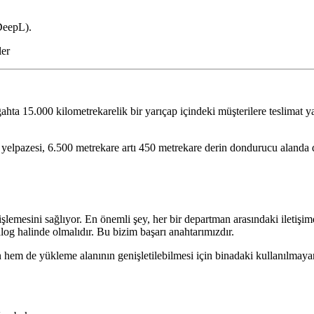
(DeepL).
hta 15.000 kilometrekarelik bir yarıçap içindeki müşterilere teslimat y
ün yelpazesi, 6.500 metrekare artı 450 metrekare derin dondurucu aland
şlemesini sağlıyor. En önemli şey, her bir departman arasındaki iletişimd
alog halinde olmalıdır. Bu bizim başarı anahtarımızdır.
hem de yükleme alanının genişletilebilmesi için binadaki kullanılmayan