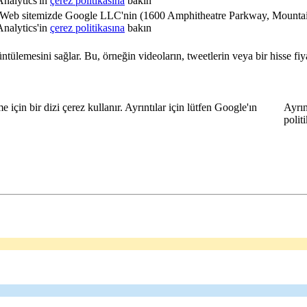
Analytics'in
çerez politikasına
bakın
r. Web sitemizde Google LLC'nin (1600 Amphitheatre Parkway, Mount
Analytics'in
çerez politikasına
bakın
ntülemesini sağlar. Bu, örneğin videoların, tweetlerin veya bir hisse fiy
için bir dizi çerez kullanır. Ayrıntılar için lütfen Google'ın
Ayrın
polit