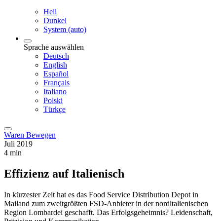
Hell
Dunkel
System (auto)
Sprache auswählen
Deutsch
English
Español
Français
Italiano
Polski
Türkçe
Waren Bewegen
Juli 2019
4 min
Effizienz auf Italienisch
In kürzester Zeit hat es das Food Service Distribution Depot in
Mailand zum zweitgrößten FSD-Anbieter in der norditalienischen
Region Lombardei geschafft. Das Erfolgsgeheimnis? Leidenschaft,