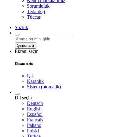
Kendi markalarımız
Sorumluluk
Tedarikçi
Tüccar
Sözlük
Şimdi ara
Ekranı seçin
Ekranı seçin
Işık
Karanlık
Sistem (otomatik)
Dil seçin
Deutsch
English
Español
Français
İtaliano
Polski
Türkçe