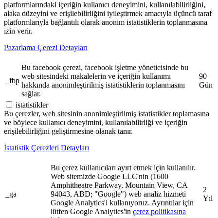
platformlarındaki içeriğin kullanıcı deneyimini, kullanılabilirliğini,
alaka düzeyini ve erişilebilirliğini iyileştirmek amacıyla üçüncü taraf
platformlarıyla bağlantılı olarak anonim istatistiklerin toplanmasına
izin verir.
Pazarlama Çerezi Detayları
Bu facebook çerezi, facebook işletme yöneticisinde bu
web sitesindeki makalelerin ve içeriğin kullanımı
90
_fbp
hakkında anonimleştirilmiş istatistiklerin toplanmasını
Gün
sağlar.
istatistikler
Bu çerezler, web sitesinin anonimleştirilmiş istatistikler toplamasına
ve böylece kullanıcı deneyimini, kullanılabilirliği ve içeriğin
erişilebilirliğini geliştirmesine olanak tanır.
İstatistik Çerezleri Detayları
Bu çerez kullanıcıları ayırt etmek için kullanılır.
Web sitemizde Google LLC'nin (1600
Amphitheatre Parkway, Mountain View, CA
2
_ga
94043, ABD; "Google") web analiz hizmeti
Yıl
Google Analytics'i kullanıyoruz. Ayrıntılar için
lütfen Google Analytics'in
çerez politikasına