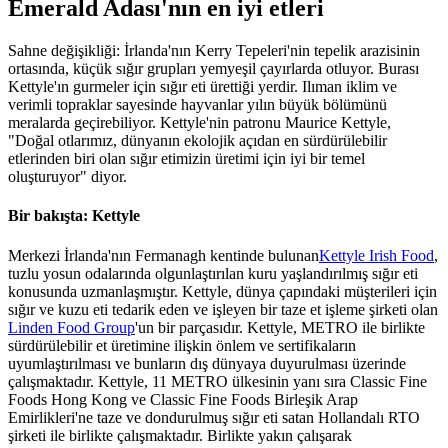
Emerald Adası'nın en iyi etleri
Sahne değişikliği: İrlanda'nın Kerry Tepeleri'nin tepelik arazisinin
ortasında, küçük sığır grupları yemyeşil çayırlarda otluyor. Burası
Kettyle'ın gurmeler için sığır eti ürettiği yerdir. Ilıman iklim ve
verimli topraklar sayesinde hayvanlar yılın büyük bölümünü
meralarda geçirebiliyor. Kettyle'nin patronu Maurice Kettyle,
"Doğal otlarımız, dünyanın ekolojik açıdan en sürdürülebilir
etlerinden biri olan sığır etimizin üretimi için iyi bir temel
oluşturuyor" diyor.
Bir bakışta: Kettyle
Merkezi İrlanda'nın Fermanagh kentinde bulunan
Kettyle Irish Food
,
tuzlu yosun odalarında olgunlaştırılan kuru yaşlandırılmış sığır eti
konusunda uzmanlaşmıştır. Kettyle, dünya çapındaki müşterileri için
sığır ve kuzu eti tedarik eden ve işleyen bir taze et işleme şirketi olan
Linden Food Group
'un bir parçasıdır. Kettyle, METRO ile birlikte
sürdürülebilir et üretimine ilişkin önlem ve sertifikaların
uyumlaştırılması ve bunların dış dünyaya duyurulması üzerinde
çalışmaktadır. Kettyle, 11 METRO ülkesinin yanı sıra Classic Fine
Foods Hong Kong ve Classic Fine Foods Birleşik Arap
Emirlikleri'ne taze ve dondurulmuş sığır eti satan Hollandalı RTO
şirketi ile birlikte çalışmaktadır. Birlikte yakın çalışarak