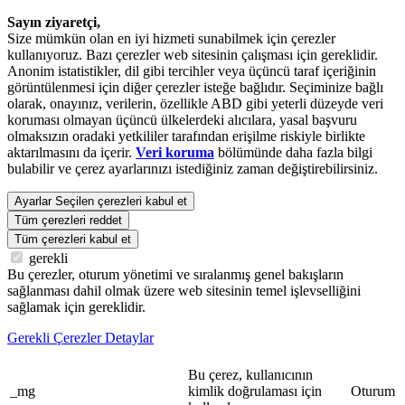
Sayın ziyaretçi,
Size mümkün olan en iyi hizmeti sunabilmek için çerezler
kullanıyoruz. Bazı çerezler web sitesinin çalışması için gereklidir.
Anonim istatistikler, dil gibi tercihler veya üçüncü taraf içeriğinin
görüntülenmesi için diğer çerezler isteğe bağlıdır. Seçiminize bağlı
olarak, onayınız, verilerin, özellikle ABD gibi yeterli düzeyde veri
koruması olmayan üçüncü ülkelerdeki alıcılara, yasal başvuru
olmaksızın oradaki yetkililer tarafından erişilme riskiyle birlikte
aktarılmasını da içerir.
Veri koruma
bölümünde daha fazla bilgi
bulabilir ve çerez ayarlarınızı istediğiniz zaman değiştirebilirsiniz.
Ayarlar
Seçilen çerezleri kabul et
Tüm çerezleri reddet
Tüm çerezleri kabul et
gerekli
Bu çerezler, oturum yönetimi ve sıralanmış genel bakışların
sağlanması dahil olmak üzere web sitesinin temel işlevselliğini
sağlamak için gereklidir.
Gerekli Çerezler Detaylar
Bu çerez, kullanıcının
_mg
kimlik doğrulaması için
Oturum