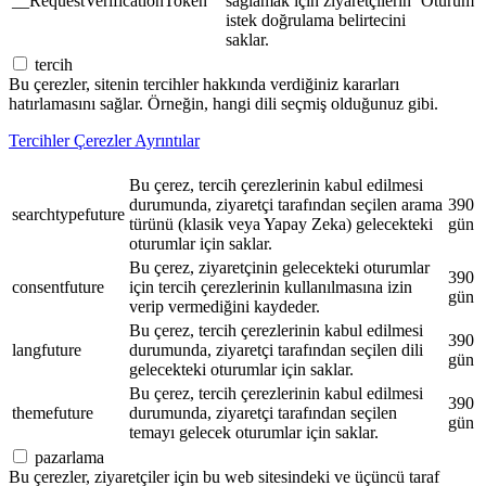
__RequestVerificationToken
sağlamak için ziyaretçilerin
Oturum
istek doğrulama belirtecini
saklar.
tercih
Bu çerezler, sitenin tercihler hakkında verdiğiniz kararları
hatırlamasını sağlar. Örneğin, hangi dili seçmiş olduğunuz gibi.
Tercihler Çerezler Ayrıntılar
Bu çerez, tercih çerezlerinin kabul edilmesi
durumunda, ziyaretçi tarafından seçilen arama
390
searchtypefuture
türünü (klasik veya Yapay Zeka) gelecekteki
gün
oturumlar için saklar.
Bu çerez, ziyaretçinin gelecekteki oturumlar
390
consentfuture
için tercih çerezlerinin kullanılmasına izin
gün
verip vermediğini kaydeder.
Bu çerez, tercih çerezlerinin kabul edilmesi
390
langfuture
durumunda, ziyaretçi tarafından seçilen dili
gün
gelecekteki oturumlar için saklar.
Bu çerez, tercih çerezlerinin kabul edilmesi
390
themefuture
durumunda, ziyaretçi tarafından seçilen
gün
temayı gelecek oturumlar için saklar.
pazarlama
Bu çerezler, ziyaretçiler için bu web sitesindeki ve üçüncü taraf