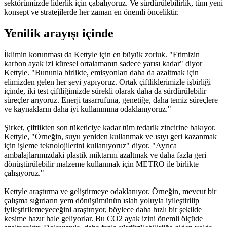
sektörümüzde liderlik için çabalıyoruz. Ve sürdürülebilirlik, tüm yeni
konsept ve stratejilerde her zaman en önemli önceliktir.
Yenilik arayışı içinde
İklimin korunması da Kettyle için en büyük zorluk. "Etimizin
karbon ayak izi küresel ortalamanın sadece yarısı kadar" diyor
Kettyle. "Bununla birlikte, emisyonları daha da azaltmak için
elimizden gelen her şeyi yapıyoruz. Ortak çiftliklerimizle işbirliği
içinde, iki test çiftliğimizde sürekli olarak daha da sürdürülebilir
süreçler arıyoruz. Enerji tasarrufuna, genetiğe, daha temiz süreçlere
ve kaynakların daha iyi kullanımına odaklanıyoruz."
Şirket, çiftlikten son tüketiciye kadar tüm tedarik zincirine bakıyor.
Kettyle, "Örneğin, suyu yeniden kullanmak ve ısıyı geri kazanmak
için işleme teknolojilerini kullanıyoruz" diyor. "Ayrıca
ambalajlarımızdaki plastik miktarını azaltmak ve daha fazla geri
dönüştürülebilir malzeme kullanmak için METRO ile birlikte
çalışıyoruz."
Kettyle araştırma ve geliştirmeye odaklanıyor. Örneğin, mevcut bir
çalışma sığırların yem dönüşümünün ıslah yoluyla iyileştirilip
iyileştirilemeyeceğini araştırıyor, böylece daha hızlı bir şekilde
kesime hazır hale geliyorlar. Bu CO2 ayak izini önemli ölçüde