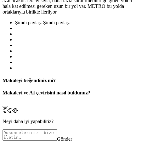
azaltacaktır. Dolayısıyla, daha fazla sürdürülebilirliğe giden yolda
hala kat edilmesi gereken uzun bir yol var. METRO bu yolda
ortaklarıyla birlikte ilerliyor.
Şimdi paylaş:
Şimdi paylaş:
Makaleyi beğendiniz mi?
Makaleyi ve AI çevirisini nasıl buldunuz?
🙁
🙂
😍
Neyi daha iyi yapabiliriz?
Gönder