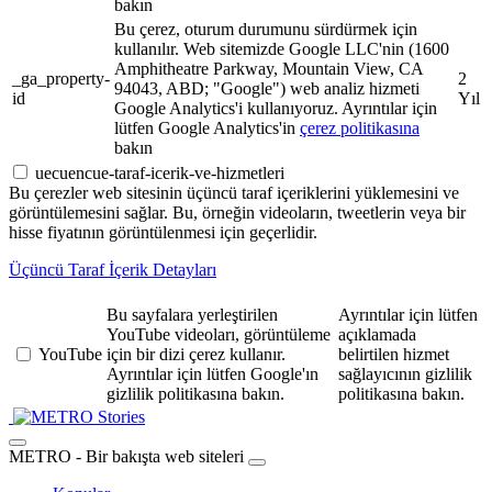
bakın
Bu çerez, oturum durumunu sürdürmek için
kullanılır. Web sitemizde Google LLC'nin (1600
Amphitheatre Parkway, Mountain View, CA
_ga_property-
2
94043, ABD; "Google") web analiz hizmeti
id
Yıl
Google Analytics'i kullanıyoruz. Ayrıntılar için
lütfen Google Analytics'in
çerez politikasına
bakın
uecuencue-taraf-icerik-ve-hizmetleri
Bu çerezler web sitesinin üçüncü taraf içeriklerini yüklemesini ve
görüntülemesini sağlar. Bu, örneğin videoların, tweetlerin veya bir
hisse fiyatının görüntülenmesi için geçerlidir.
Üçüncü Taraf İçerik Detayları
Bu sayfalara yerleştirilen
Ayrıntılar için lütfen
YouTube videoları, görüntüleme
açıklamada
YouTube
için bir dizi çerez kullanır.
belirtilen hizmet
Ayrıntılar için lütfen Google'ın
sağlayıcının gizlilik
gizlilik politikasına bakın.
politikasına bakın.
Stories
METRO - Bir bakışta web siteleri