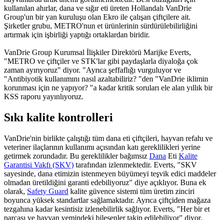
kullanılan ahırlar, dana ve sığır eti üreten Hollandalı VanDrie
Group'un bir yan kuruluşu olan Ekro ile çalışan çiftçilere ait.
Şirketler grubu, METRO'nun et ürünlerinin sürdürülebilirliğini
artırmak için işbirliği yaptığı ortaklardan biridir.
VanDrie Group Kurumsal İlişkiler Direktörü Marijke Everts,
"METRO ve çiftçiler ve STK'lar gibi paydaşlarla diyaloğa çok
zaman ayırıyoruz" diyor. "Ayrıca şeffaflığı vurguluyor ve
"Antibiyotik kullanımını nasıl azaltabiliriz? "den "VanDrie iklimin
korunması için ne yapıyor? "a kadar kritik soruları ele alan yıllık bir
KSS raporu yayınlıyoruz.
Sıkı kalite kontrolleri
VanDrie'nin birlikte çalıştığı tüm dana eti çiftçileri, hayvan refahı ve
veteriner ilaçlarının kullanımı açısından katı gereklilikleri yerine
getirmek zorundadır. Bu gereklilikler bağımsız
Dana
Eti
Kalite
Garantisi Vakfı (SKV)
tarafından izlenmektedir. Everts, "SKV
sayesinde, dana etimizin istenmeyen büyümeyi teşvik edici maddeler
olmadan üretildiğini garanti edebiliyoruz" diye açıklıyor. Buna ek
olarak,
Safety Guard
kalite güvence sistemi tüm üretim zinciri
boyunca yüksek standartlar sağlamaktadır. Ayrıca çiftçiden mağaza
tezgahına kadar kesintisiz izlenebilirlik sağlıyor. Everts, "Her bir et
parçası ve hayvan yemindeki bileşenler takip edilebiliyor" diyor.