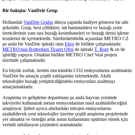
Bir bakışta: VanDrie Grup
Hollandalı
VanDrie Grubu
dünya çapında faaliyet gösteren bir aile
şirketidir. Grup, besi çiftlikleri, süt hammaddesi ve buzağı yemi
üreticilerinin yanı sıra buzağı kesimhaneleri ve buzağı derisi işleme
tesislerini de içermektedir. Sürdürülebilirlik açısından METRO CZ
şu anda bir VanDrie iştiraki olan
Ekro
ile birlikte çalışmaktadır.
METRO'nun Rotterdam Ticaret Ofisi
de iştiraki
T. Boer
& zn ile
işbirliği yapıyor. Ortaklar birlikte METRO Chef Veal projesi
üzerinde çalışmaktadır.
En büyük zorluk, üretim zincirindeki CO2 emisyonlarını azaltmaktır.
VanDrie bu amaçla çeşitli yaklaşımlar izlemektedir. Akıllı
teknolojiler buzağı yetiştiriciliğindeki emisyonları azaltmayı
amaçlamaktadır.
Araştırma ve geliştirme departmanı şu anda hayvan yeminde
takviyeler kullanarak metan emisyonlarının nasıl azaltılabileceğini
araştırıyor. Şirket ayrıca ahırlardaki nitrojen emisyonlarını
azaltabilecek yeni teknolojiler üzerine çeşitli araştırma projelerinde
yer almakta ve örneğin artık ısının kullanımını optimize etmek için
verimli sirkülasyon çözümleri aramaktadır.