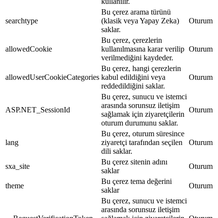
kullanılır.
Bu çerez arama türünü
searchtype
(klasik veya Yapay Zeka)
Oturum
saklar.
Bu çerez, çerezlerin
allowedCookie
kullanılmasına karar verilip
Oturum
verilmediğini kaydeder.
Bu çerez, hangi çerezlerin
allowedUserCookieCategories
kabul edildiğini veya
Oturum
reddedildiğini saklar.
Bu çerez, sunucu ve istemci
arasında sorunsuz iletişim
ASP.NET_SessionId
Oturum
sağlamak için ziyaretçilerin
oturum durumunu saklar.
Bu çerez, oturum süresince
lang
ziyaretçi tarafından seçilen
Oturum
dili saklar.
Bu çerez sitenin adını
sxa_site
Oturum
saklar
Bu çerez tema değerini
theme
Oturum
saklar
Bu çerez, sunucu ve istemci
arasında sorunsuz iletişim