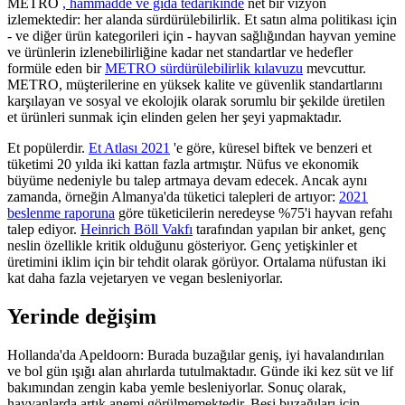
METRO
, hammadde ve gıda tedarikinde
net bir vizyon
izlemektedir: her alanda sürdürülebilirlik. Et satın alma politikası için
- ve diğer ürün kategorileri için - hayvan sağlığından hayvan yemine
ve ürünlerin izlenebilirliğine kadar net standartlar ve hedefler
formüle eden bir
METRO sürdürülebilirlik kılavuzu
mevcuttur.
METRO, müşterilerine en yüksek kalite ve güvenlik standartlarını
karşılayan ve sosyal ve ekolojik olarak sorumlu bir şekilde üretilen
et ürünleri sunmak için elinden gelen her şeyi yapmaktadır.
Et popülerdir.
Et Atlası 2021
'e göre, küresel biftek ve benzeri et
tüketimi 20 yılda iki kattan fazla artmıştır. Nüfus ve ekonomik
büyüme nedeniyle bu talep artmaya devam edecek. Ancak aynı
zamanda, örneğin Almanya'da tüketici talepleri de artıyor:
2021
beslenme raporuna
göre tüketicilerin neredeyse %75'i hayvan refahı
talep ediyor.
Heinrich Böll Vakfı
tarafından yapılan bir anket, genç
neslin özellikle kritik olduğunu gösteriyor. Genç yetişkinler et
üretimini iklim için bir tehdit olarak görüyor. Ortalama nüfustan iki
kat daha fazla vejetaryen ve vegan besleniyorlar.
Yerinde değişim
Hollanda'da Apeldoorn: Burada buzağılar geniş, iyi havalandırılan
ve bol gün ışığı alan ahırlarda tutulmaktadır. Günde iki kez süt ve lif
bakımından zengin kaba yemle besleniyorlar. Sonuç olarak,
hayvanlarda artık anemi görülmemektedir. Besi buzağıları için