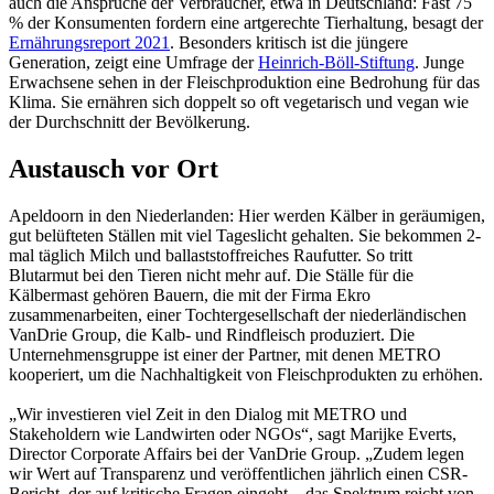
auch die Ansprüche der Verbraucher, etwa in Deutschland: Fast 75
% der Konsumenten fordern eine artgerechte Tierhaltung, besagt der
Ernährungsreport 2021
. Besonders kritisch ist die jüngere
Generation, zeigt eine Umfrage der
Heinrich-Böll-Stiftung
. Junge
Erwachsene sehen in der Fleischproduktion eine Bedrohung für das
Klima. Sie ernähren sich doppelt so oft vegetarisch und vegan wie
der Durchschnitt der Bevölkerung.
Austausch vor Ort
Apeldoorn in den Niederlanden: Hier werden Kälber in geräumigen,
gut belüfteten Ställen mit viel Tageslicht gehalten. Sie bekommen 2-
mal täglich Milch und ballaststoffreiches Raufutter. So tritt
Blutarmut bei den Tieren nicht mehr auf. Die Ställe für die
Kälbermast gehören Bauern, die mit der Firma Ekro
zusammenarbeiten, einer Tochtergesellschaft der niederländischen
VanDrie Group, die Kalb- und Rindfleisch produziert. Die
Unternehmensgruppe ist einer der Partner, mit denen METRO
kooperiert, um die Nachhaltigkeit von Fleischprodukten zu erhöhen.
„Wir investieren viel Zeit in den Dialog mit METRO und
Stakeholdern wie Landwirten oder NGOs“, sagt Marijke Everts,
Director Corporate Affairs bei der VanDrie Group. „Zudem legen
wir Wert auf Transparenz und veröffentlichen jährlich einen CSR-
Bericht, der auf kritische Fragen eingeht – das Spektrum reicht von