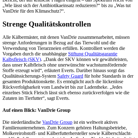
„Wie lässt sich der Antibiotikaeinsatz reduzieren?“ bis zu „Was tut
VanDrie für den Klimaschutz?“.
Strenge Qualitätskontrollen
Alle Kälbermäster, mit denen VanDrie zusammenarbeitet, müssen
strenge Anforderungen in Bezug auf das Tierwohl und die
Verwendung von Tierarzneien erfüllen. Kontrolliert werden die
Vorgaben durch die unabhängige
Stiftung Qualitätsgarantie
Kalbsfleisch (SKV)
. „Dank der SKV können wir gewährleisten,
dass unser Kalbfleisch ohne unerwünschte wachstumsfördernde
Stoffe erzeugt wird“, erläutert Everts. Darüber hinaus sorgt das
Qualitätssicherungs-System
Safety Guard
für hohe Standards in der
gesamten Produktionskette. Es ermöglicht auch die lückenlose
Rückverfolgbarkeit vom Landwirt bis zur Ladentheke. „Jedes
einzelnes Stück Fleisch lässt sich ebenso zurückverfolgen wie die
Zutaten im Tierfutter“, sagt Everts.
Auf einen Blick: VanDrie Group
Die niederländische
VanDrie Group
ist ein weltweit aktives
Familienunternehmen. Zum Konzern gehören Haltungsbetriebe,
Molkereirohstoff- und Kälberfutterhersteller sowie Kälberschlacht-