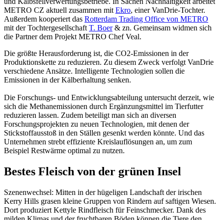
und Kalbsfellverwertungsbetriebe. In Sachen Nachhaltigkeit arbeitet
METRO CZ aktuell zusammen mit
Ekro
, einer VanDrie-Tochter.
Außerdem kooperiert das
Rotterdam Trading Office von METRO
mit der Tochtergesellschaft
T. Boer
& zn. Gemeinsam widmen sich
die Partner dem Projekt METRO Chef Veal.
Die größte Herausforderung ist, die CO2-Emissionen in der
Produktionskette zu reduzieren. Zu diesem Zweck verfolgt VanDrie
verschiedene Ansätze. Intelligente Technologien sollen die
Emissionen in der Kälberhaltung senken.
Die Forschungs- und Entwicklungsabteilung untersucht derzeit, wie
sich die Methanemissionen durch Ergänzungsmittel im Tierfutter
reduzieren lassen. Zudem beteiligt man sich an diversen
Forschungsprojekten zu neuen Technologien, mit denen der
Stickstoffausstoß in den Ställen gesenkt werden könnte. Und das
Unternehmen strebt effiziente Kreislauflösungen an, um zum
Beispiel Restwärme optimal zu nutzen.
Bestes Fleisch von der grünen Insel
Szenenwechsel: Mitten in der hügeligen Landschaft der irischen
Kerry Hills grasen kleine Gruppen von Rindern auf saftigen Wiesen.
Dort produziert Kettyle Rindfleisch für Feinschmecker. Dank des
milden Klimas und der fruchtbaren Böden können die Tiere den