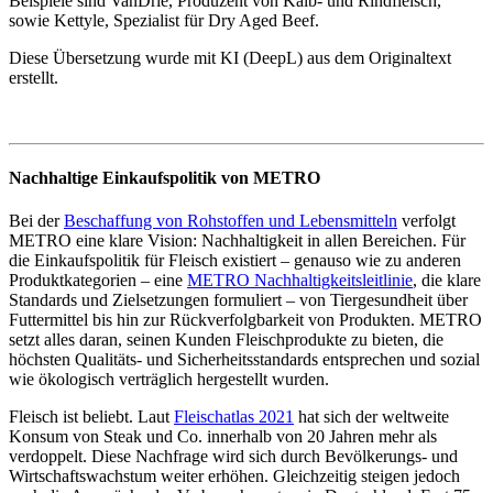
Beispiele sind VanDrie, Produzent von Kalb- und Rindfleisch,
sowie Kettyle, Spezialist für Dry Aged Beef.
Diese Übersetzung wurde mit KI (DeepL) aus dem Originaltext
erstellt.
Nachhaltige Einkaufspolitik von METRO
Bei der
Beschaffung von Rohstoffen und Lebensmitteln
verfolgt
METRO eine klare Vision: Nachhaltigkeit in allen Bereichen. Für
die Einkaufspolitik für Fleisch existiert – genauso wie zu anderen
Produktkategorien – eine
METRO Nachhaltigkeitsleitlinie
, die klare
Standards und Zielsetzungen formuliert – von Tiergesundheit über
Futtermittel bis hin zur Rückverfolgbarkeit von Produkten. METRO
setzt alles daran, seinen Kunden Fleischprodukte zu bieten, die
höchsten Qualitäts- und Sicherheitsstandards entsprechen und sozial
wie ökologisch verträglich hergestellt wurden.
Fleisch ist beliebt. Laut
Fleischatlas 2021
hat sich der weltweite
Konsum von Steak und Co. innerhalb von 20 Jahren mehr als
verdoppelt. Diese Nachfrage wird sich durch Bevölkerungs- und
Wirtschaftswachstum weiter erhöhen. Gleichzeitig steigen jedoch