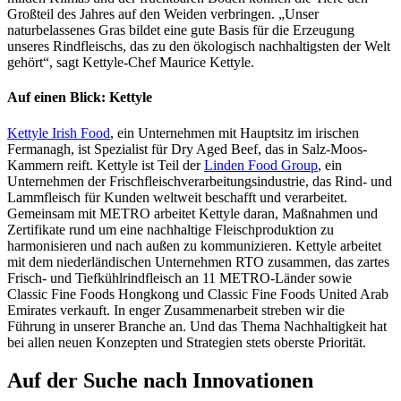
Großteil des Jahres auf den Weiden verbringen. „Unser
naturbelassenes Gras bildet eine gute Basis für die Erzeugung
unseres Rindfleischs, das zu den ökologisch nachhaltigsten der Welt
gehört“, sagt Kettyle-Chef Maurice Kettyle.
Auf einen Blick: Kettyle
Kettyle Irish Food
, ein Unternehmen mit Hauptsitz im irischen
Fermanagh, ist Spezialist für Dry Aged Beef, das in Salz-Moos-
Kammern reift. Kettyle ist Teil der
Linden Food Group
, ein
Unternehmen der Frischfleischverarbeitungsindustrie, das Rind- und
Lammfleisch für Kunden weltweit beschafft und verarbeitet.
Gemeinsam mit METRO arbeitet Kettyle daran, Maßnahmen und
Zertifikate rund um eine nachhaltige Fleischproduktion zu
harmonisieren und nach außen zu kommunizieren. Kettyle arbeitet
mit dem niederländischen Unternehmen RTO zusammen, das zartes
Frisch- und Tiefkühlrindfleisch an 11 METRO-Länder sowie
Classic Fine Foods Hongkong und Classic Fine Foods United Arab
Emirates verkauft. In enger Zusammenarbeit streben wir die
Führung in unserer Branche an. Und das Thema Nachhaltigkeit hat
bei allen neuen Konzepten und Strategien stets oberste Priorität.
Auf der Suche nach Innovationen