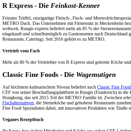
R Express - Die
Feinkost-Kenner
Feinster Trüffel, einzigartige Fleisch-, Fisch- und Meeresfrüchtespezia
METRO Dach. Das Unternehmen mit Firmensitz in Meckenheim bezieht 
weltweit. Rungis express beliefert mehr als 85 % der Sternerestaura
eingekauft und schnellstmöglich zu Gastronomen nach Deutschland g
Restaurants, Catering). Seit 2016 gehört es zu METRO.
Vertrieb vom Fach
Mehr als 80 % der Vertriebler von R Express sind gelernte Köche un
Classic Fine Foods - Die
Wagemutigen
Auf höchstem kulinarischem Niveau beliefert auch
Classic Fine Food
CFF von seiner Beschaffungsplattform in Rungis (Frankreich) in die 
Hongkong, das seit 2015 Teil der METRO Familie ist. Zwischen erlese
Fischalternativen
, die Sterneköche und gehobene Restaurants zunehm
Fine Food Spezialisten dabei, mit innovativen Produkten wie Tindle ne
Veganes Rezeptbuch
Ihr Know-how haben Mitarbeiter und Köche aus sieben CFF-Ländern