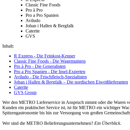
Classic Fine Foods
Pro à Pro
Pro a Pro Spanien
Aviludo
Johan i Hallen & Bergfalk
Caterite
GVS
Inhalt:
R Express - Die Feinkost-Kenner
Classic Fine Foods - Die Wagemutigen
Pro à Pro - Die Generalisten
Pro a Pro Spanien - Die Insel-Experten
Aviludo - Die Frischfleisch-Spezialisten
Johan i Hallen & Bergfalk – Die nordischen Eiweißlieferanten
Caterite
GVS Group
Wer den METRO Lieferservice in Anspruch nimmt oder die Waren von de
Kunden ein praktischer Service ist, ist für METRO ein wichtiger Wac
Spitzengastronomie bis hin zur Versorgung von großen Gemeinschafts
Wer sind die METRO Belieferungsunternehmen?
Ein Überblick.