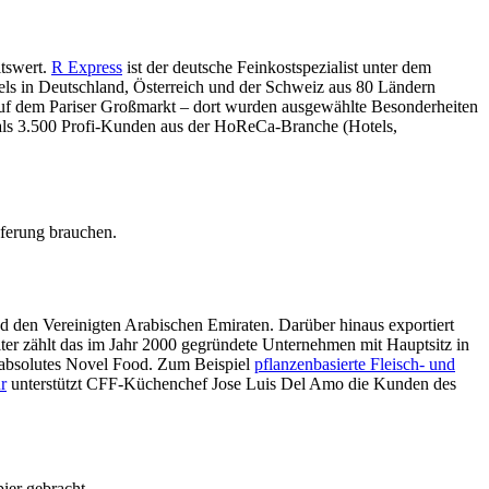
itswert.
R Express
ist der deutsche Feinkostspezialist unter dem
ls in Deutschland, Österreich und der Schweiz aus 80 Ländern
 auf dem Pariser Großmarkt – dort wurden ausgewählte Besonderheiten
 als 3.500 Profi-Kunden aus der HoReCa-Branche (Hotels,
eferung brauchen.
den Vereinigten Arabischen Emiraten. Darüber hinaus exportiert
iter zählt das im Jahr 2000 gegründete Unternehmen mit Hauptsitz in
h absolutes Novel Food. Zum Beispiel
pflanzenbasierte Fleisch- und
r
unterstützt CFF-Küchenchef Jose Luis Del Amo die Kunden des
er gebracht.