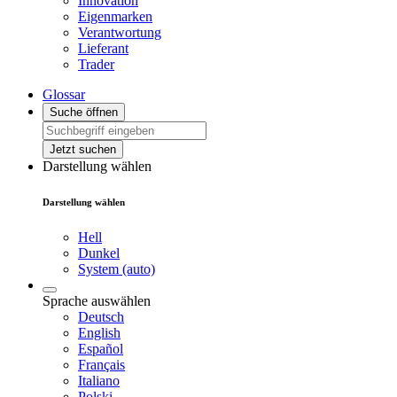
Innovation
Eigenmarken
Verantwortung
Lieferant
Trader
Glossar
Suche öffnen
Jetzt suchen
Darstellung wählen
Darstellung wählen
Hell
Dunkel
System (auto)
Sprache auswählen
Deutsch
English
Español
Français
Italiano
Polski