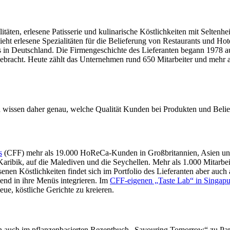
litäten, erlesene Patisserie und kulinarische Köstlichkeiten mit Seltenhe
erlesene Spezialitäten für die Belieferung von Restaurants und Hote
nts in Deutschland. Die Firmengeschichte des Lieferanten begann 1978
ebracht. Heute zählt das Unternehmen rund 650 Mitarbeiter und mehr
d wissen daher genau, welche Qualität Kunden bei Produkten und Beli
s
(CFF) mehr als 19.000 HoReCa-Kunden in Großbritannien, Asien und 
Karibik, auf die Malediven und die Seychellen. Mehr als 1.000 Mitarbe
nen Köstlichkeiten findet sich im Portfolio des Lieferanten aber auc
end in ihre Menüs integrieren. Im
CFF-eigenen „Taste Lab“ in Singapu
ue, köstliche Gerichte zu kreieren.
 auch im pflanzenbasierten Rezeptbuch „Savouring Tomorrow“ zu Papi