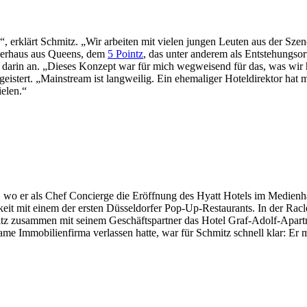
“, erklärt Schmitz. „Wir arbeiten mit vielen jungen Leuten aus der Sze
lerhaus aus Queens, dem
5 Pointz
, das unter anderem als Entstehungsor
n darin an. „Dieses Konzept war für mich wegweisend für das, was wir h
tert. „Mainstream ist langweilig. Ein ehemaliger Hoteldirektor hat mir
ielen.“
wo er als Chef Concierge die Eröffnung des Hyatt Hotels im Medienhaf
gkeit mit einem der ersten Düsseldorfer Pop-Up-Restaurants. In der Racl
itz zusammen mit seinem Geschäftspartner das Hotel Graf-Adolf-Apartm
 Immobilienfirma verlassen hatte, war für Schmitz schnell klar: Er möc