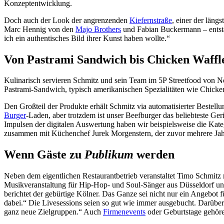
Konzeptentwicklung.
Doch auch der Look der angrenzenden
Kiefernstraße
, einer der läng
Marc Hennig von den
Majo Brothers
und Fabian Buckermann – entstan
ich ein authentisches Bild ihrer Kunst haben wollte.“
Von Pastrami Sandwich bis Chicken Waffl
Kulinarisch servieren Schmitz und sein Team im 5P Streetfood von No
Pastrami-Sandwich, typisch amerikanischen Spezialitäten wie Chicken
Den Großteil der Produkte erhält Schmitz via automatisierter Bestell
Burger
-Laden, aber trotzdem ist unser Beefburger das beliebteste G
Impulsen der digitalen Auswertung haben wir beispielsweise die Kateg
zusammen mit Küchenchef Jurek Morgenstern, der zuvor mehrere Jah
Wenn Gäste zu
Publikum
werden
Neben dem eigentlichen Restaurantbetrieb veranstaltet Timo Schmitz 
Musikveranstaltung für Hip-Hop- und Soul-Sänger aus Düsseldorf u
berichtet der gebürtige Kölner. Das Ganze sei nicht nur ein Angebot 
dabei.“ Die Livesessions seien so gut wie immer ausgebucht. Darüber
ganz neue Zielgruppen.“ Auch
Firmenevents
oder Geburtstage gehör