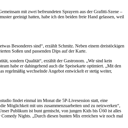
 Gemeinsam mit zwei befreundeten Sprayern aus der Grafitti-Szene –
ter geeinigt hatten, habe ich den beiden freie Hand gelassen, weil
 etwas Besonderes sind“, erzählt Schmitz. Neben einem dreistöckigen
eierten Soßen und passenden Dips auf der Karte.
tät, sondern Qualität“, erzählt der Gastronom. „Wir sind kein
m habe er dahingehend auch die Speisekarte optimiert. „Mit den
as regelmäßig wechselnde Angebot entwickelt er stetig weiter,
udio findet einmal im Monat die 5P-Livesession statt, eine
 die Möglichkeit mit uns zusammenzuarbeiten und zu netzwerken“,
nser Publikum ist bunt gemischt, von jungen Kids bis Ü60 ist alles
 Comedy Nights. „Durch diesen bunten Mix erreichen wir noch mal