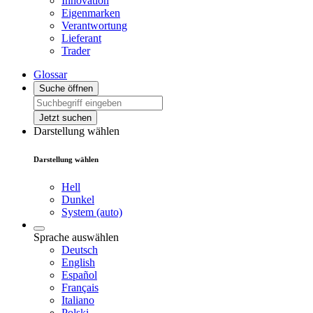
Innovation
Eigenmarken
Verantwortung
Lieferant
Trader
Glossar
Suche öffnen
Jetzt suchen
Darstellung wählen
Darstellung wählen
Hell
Dunkel
System (auto)
Sprache auswählen
Deutsch
English
Español
Français
Italiano
Polski