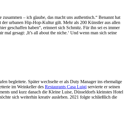
ne zusammen – ich glaube, das macht uns authentisch.“ Benannt hat
t der urbanen Hip-Hop-Kultur gilt. Mehr als 200 Künstler aus allen
ier geschaffen haben“, erinnert sich Schmitz. Für ihn sei es immer
 mal gesagt: ,It’s all about the niche.‘ Und wenn man sich seine
en begleitete. Später wechselte er als Duty Manager ins ehemalige
etterie im Weinkeller des
Restaurants Casa Luigi
servierte er seinen
ents und kurz danach die Kleine Luise, Düsseldorfs kleinstes Hotel
hte sich weiterhin kreativ ausleben. 2021 folgte schließlich die