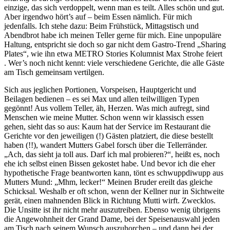
einzige, das sich verdoppelt, wenn man es teilt. Alles schön und gut.
Aber irgendwo hört’s auf – beim Essen nämlich. Für mich
jedenfalls. Ich stehe dazu: Beim Frühstück, Mittagstisch und
Abendbrot habe ich meinen Teller gerne für mich. Eine unpopuläre
Haltung, entspricht sie doch so gar nicht dem Gastro-Trend „Sharing
Plates“, wie ihn etwa METRO Stories Kolumnist Max Strohe feiert
. Wer’s noch nicht kennt: viele verschiedene Gerichte, die alle Gäste
am Tisch gemeinsam vertilgen.
Sich aus jeglichen Portionen, Vorspeisen, Hauptgericht und
Beilagen bedienen – es sei Max und allen teilwilligen Typen
gegönnt! Aus vollem Teller, äh, Herzen. Was mich aufregt, sind
Menschen wie meine Mutter. Schon wenn wir klassisch essen
gehen, sieht das so aus: Kaum hat der Service im Restaurant die
Gerichte vor den jeweiligen (!) Gästen platziert, die diese bestellt
haben (!!), wandert Mutters Gabel forsch über die Tellerränder.
„Ach, das sieht ja toll aus. Darf ich mal probieren?“, heißt es, noch
ehe ich selbst einen Bissen gekostet habe. Und bevor ich die eher
hypothetische Frage beantworten kann, tönt es schwuppdiwupp aus
Mutters Mund: „Mhm, lecker!“ Meinen Bruder ereilt das gleiche
Schicksal. Weshalb er oft schon, wenn der Kellner nur in Sichtweite
gerät, einen mahnenden Blick in Richtung Mutti wirft. Zwecklos.
Die Unsitte ist ihr nicht mehr auszutreiben. Ebenso wenig übrigens
die Angewohnheit der Grand Dame, bei der Speisenauswahl jeden
am Tisch nach seinem Wunsch auszuhorchen – und dann bei der