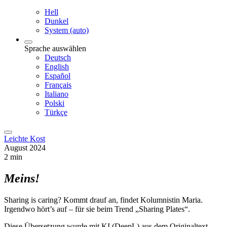
Hell
Dunkel
System (auto)
Sprache auswählen
Deutsch
English
Español
Français
Italiano
Polski
Türkçe
Leichte Kost
August 2024
2 min
Meins!
Sharing is caring? Kommt drauf an, findet Kolumnistin Maria.
Irgendwo hört’s auf – für sie beim Trend „Sharing Plates“.
Diese Übersetzung wurde mit KI (DeepL) aus dem Originaltext