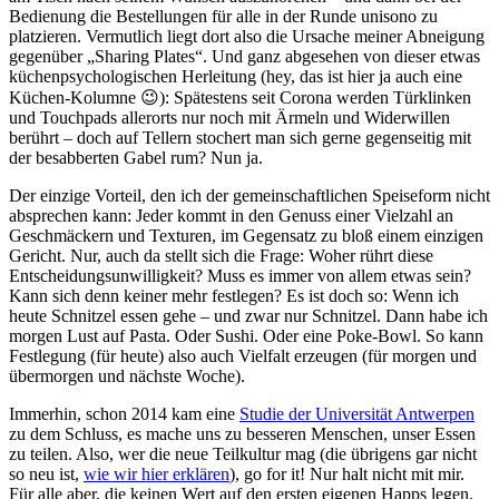
Bedienung die Bestellungen für alle in der Runde unisono zu
platzieren. Vermutlich liegt dort also die Ursache meiner Abneigung
gegenüber „Sharing Plates“. Und ganz abgesehen von dieser etwas
küchenpsychologischen Herleitung (hey, das ist hier ja auch eine
Küchen-Kolumne 😉): Spätestens seit Corona werden Türklinken
und Touchpads allerorts nur noch mit Ärmeln und Widerwillen
berührt – doch auf Tellern stochert man sich gerne gegenseitig mit
der besabberten Gabel rum? Nun ja.
Der einzige Vorteil, den ich der gemeinschaftlichen Speiseform nicht
absprechen kann: Jeder kommt in den Genuss einer Vielzahl an
Geschmäckern und Texturen, im Gegensatz zu bloß einem einzigen
Gericht. Nur, auch da stellt sich die Frage: Woher rührt diese
Entscheidungsunwilligkeit? Muss es immer von allem etwas sein?
Kann sich denn keiner mehr festlegen? Es ist doch so: Wenn ich
heute Schnitzel essen gehe – und zwar nur Schnitzel. Dann habe ich
morgen Lust auf Pasta. Oder Sushi. Oder eine Poke-Bowl. So kann
Festlegung (für heute) also auch Vielfalt erzeugen (für morgen und
übermorgen und nächste Woche).
Immerhin, schon 2014 kam eine
Studie der Universität Antwerpen
zu dem Schluss, es mache uns zu besseren Menschen, unser Essen
zu teilen. Also, wer die neue Teilkultur mag (die übrigens gar nicht
so neu ist,
wie wir hier erklären
), go for it! Nur halt nicht mit mir.
Für alle aber, die keinen Wert auf den ersten eigenen Happs legen,