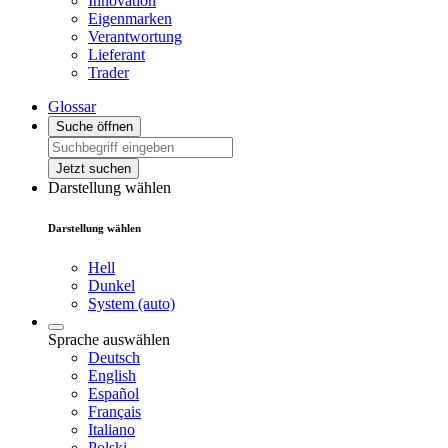
Innovation
Eigenmarken
Verantwortung
Lieferant
Trader
Glossar
Suche öffnen
Jetzt suchen
Darstellung wählen
Darstellung wählen
Hell
Dunkel
System (auto)
Sprache auswählen
Deutsch
English
Español
Français
Italiano
Polski