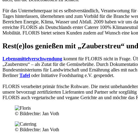
Für das Unternehmerpaar ist es selbstverständlich, Verantwortung fü
Tages hinterlassen, übernehmen und zum Vorbild für die Branche werde
Bereichen Energie, Klima, Wasser und Abfall. 2009 haben wir uns d
erreichte FLORIS als Deutschlands erster Caterer 100% Klimaneutral
Mobilität. FLORIS bietet seinen Kunden zudem auf Wunsch eine kom
Rest(e)los genießen mit „Zauberstreu“ un
Lebensmittelverschwendung
kommt für FLORIS nicht in Frage. Übri
„Zauberstreu“ – als Zutat für die Gemüsebrühe. Durch Dokumentatio
Bundesministeriums für Landwirtschaft und Ernährung alles mit nach
Berliner
Tafel
oder Initiative Foodsharing e.V. gespendet.
FLORIS verarbeitet primär frische Rohware. Die meist unbehandelten
unsere bevorzugt zertifizierten Lieferanten und Partner sehr sorgfält
FLORIS auch vegetarische und vegane Gerichte an und möchte das Fl
© Bildrechte: Jan Voth
© Bildrechte: Jan Voth