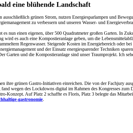
ald eine blühende Landschaft
n ausschließlich grünen Strom, nutzen Energiesparlampen und Bewegung
nergiemanagement zu verbessern und unseren Wasser- und Energieverbra
 es nun einen eigenen, über 500 Quadratmeter großen Garten. In Zukunf
ng wird es auch eine Kompostieranlage geben, um die Lebensmittelabfäl
sammeltem Regenwasser. Steigende Kosten im Energiebereich oder bei
tes Energiemanagement und der Einsatz energiesparender Techniken spar
: „Der Garten und die Kompostieranlage sind unser Traumprojekt. Ich s
hre grünen Gastro-Initiativen einreichen. Die von der Fachjury ausgew
ng fand wegen des Lockdowns digital im Rahmen des Kongresses zum Deut
ro-Konzept. Auf Platz 2 schaffte es Floris, Platz 3 belegte das Mita
hhaltige-gastronomie
.