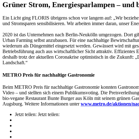
Grüner Strom, Energiesparlampen – und b
Ein Licht ging FLORIS übrigens schon vor langem auf: „Wir beziehe
und Stromsparen sensibilisieren. Wir arbeiten immer daran, unser E
2020 ist das Unternehmen nach Berlin-Neukölln umgezogen. Dort gibt
Urban Farming selbst anzubauen. Für eine nachhaltige Bewirtschaftu
wiederum als Düngemittel eingesetzt werden. Gewässert wird mit ge
Betriebsführung auch aus wirtschaftlicher Sicht attraktiv. Effizien
deshalb trotz der aktuellen Coronakrise optimistisch in die Zukunft
Landschaft.“
METRO Preis für nachhaltige Gastronomie
Beim METRO Preis für nachhaltige Gastronomie konnten Gastronomen i
Video – und stellten sich einem Publikumsvoting. Die Preisverleihu
bio-vegane Restaurant Bunte Burger aus Köln mit seinem grünen Gast
Augsburg. Weitere Informationen unter
www.metro.de/aktionen/nac
Jetzt teilen:
Jetzt teilen: