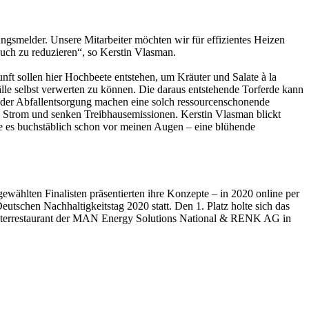
smelder. Unsere Mitarbeiter möchten wir für effizientes Heizen
uch zu reduzieren“, so Kerstin Vlasman.
t sollen hier Hochbeete entstehen, um Kräuter und Salate à la
le selbst verwerten zu können. Die daraus entstehende Torferde kann
 der Abfallentsorgung machen eine solch ressourcenschonende
en Strom und senken Treibhausemissionen. Kerstin Vlasman blickt
ehe es buchstäblich schon vor meinen Augen – eine blühende
ählten Finalisten präsentierten ihre Konzepte – in 2020 online per
schen Nachhaltigkeitstag 2020 statt. Den 1. Platz holte sich das
rbeiterrestaurant der MAN Energy Solutions National & RENK AG in