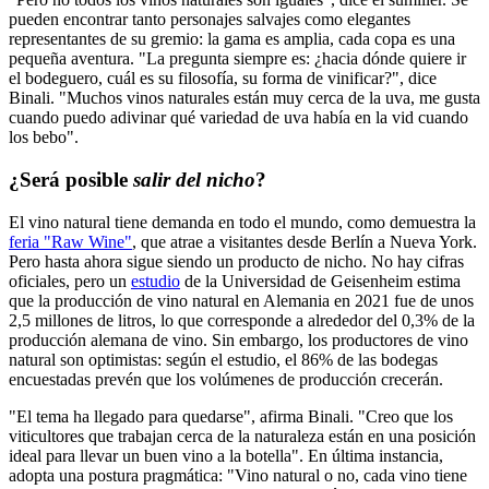
pueden encontrar tanto personajes salvajes como elegantes
representantes de su gremio: la gama es amplia, cada copa es una
pequeña aventura. "La pregunta siempre es: ¿hacia dónde quiere ir
el bodeguero, cuál es su filosofía, su forma de vinificar?", dice
Binali. "Muchos vinos naturales están muy cerca de la uva, me gusta
cuando puedo adivinar qué variedad de uva había en la vid cuando
los bebo".
¿Será posible
salir del nicho
?
El vino natural tiene demanda en todo el mundo, como demuestra la
feria "Raw Wine"
, que atrae a visitantes desde Berlín a Nueva York.
Pero hasta ahora sigue siendo un producto de nicho. No hay cifras
oficiales, pero un
estudio
de la Universidad de Geisenheim estima
que la producción de vino natural en Alemania en 2021 fue de unos
2,5 millones de litros, lo que corresponde a alrededor del 0,3% de la
producción alemana de vino. Sin embargo, los productores de vino
natural son optimistas: según el estudio, el 86% de las bodegas
encuestadas prevén que los volúmenes de producción crecerán.
"El tema ha llegado para quedarse", afirma Binali. "Creo que los
viticultores que trabajan cerca de la naturaleza están en una posición
ideal para llevar un buen vino a la botella". En última instancia,
adopta una postura pragmática: "Vino natural o no, cada vino tiene