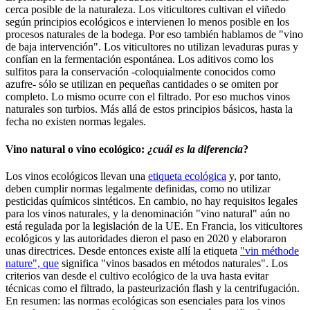
cerca posible de la naturaleza. Los viticultores cultivan el viñedo
según principios ecológicos e intervienen lo menos posible en los
procesos naturales de la bodega. Por eso también hablamos de "vino
de baja intervención". Los viticultores no utilizan levaduras puras y
confían en la fermentación espontánea. Los aditivos como los
sulfitos para la conservación -coloquialmente conocidos como
azufre- sólo se utilizan en pequeñas cantidades o se omiten por
completo. Lo mismo ocurre con el filtrado. Por eso muchos vinos
naturales son turbios. Más allá de estos principios básicos, hasta la
fecha no existen normas legales.
Vino natural o vino ecológico:
¿cuál es la diferencia
?
Los vinos ecológicos llevan una
etiqueta ecológica
y, por tanto,
deben cumplir normas legalmente definidas, como no utilizar
pesticidas químicos sintéticos. En cambio, no hay requisitos legales
para los vinos naturales, y la denominación "vino natural" aún no
está regulada por la legislación de la UE. En Francia, los viticultores
ecológicos y las autoridades dieron el paso en 2020 y elaboraron
unas directrices. Desde entonces existe allí la etiqueta
"vin méthode
nature", que
significa "vinos basados en métodos naturales". Los
criterios van desde el cultivo ecológico de la uva hasta evitar
técnicas como el filtrado, la pasteurización flash y la centrifugación.
En resumen: las normas ecológicas son esenciales para los vinos