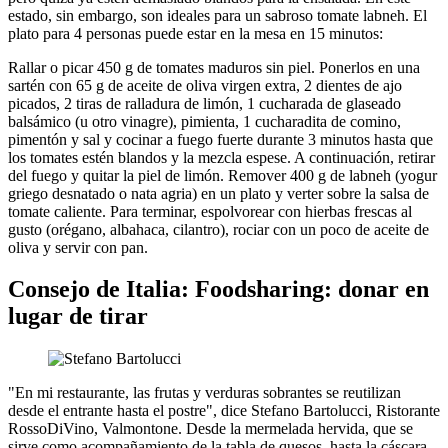
estado, sin embargo, son ideales para un sabroso tomate labneh. El
plato para 4 personas puede estar en la mesa en 15 minutos:
Rallar o picar 450 g de tomates maduros sin piel. Ponerlos en una
sartén con 65 g de aceite de oliva virgen extra, 2 dientes de ajo
picados, 2 tiras de ralladura de limón, 1 cucharada de glaseado
balsámico (u otro vinagre), pimienta, 1 cucharadita de comino,
pimentón y sal y cocinar a fuego fuerte durante 3 minutos hasta que
los tomates estén blandos y la mezcla espese. A continuación, retirar
del fuego y quitar la piel de limón. Remover 400 g de labneh (yogur
griego desnatado o nata agria) en un plato y verter sobre la salsa de
tomate caliente. Para terminar, espolvorear con hierbas frescas al
gusto (orégano, albahaca, cilantro), rociar con un poco de aceite de
oliva y servir con pan.
Consejo de Italia: Foodsharing: donar en
lugar de tirar
"En mi restaurante, las frutas y verduras sobrantes se reutilizan
desde el entrante hasta el postre", dice Stefano Bartolucci, Ristorante
RossoDiVino, Valmontone. Desde la mermelada hervida, que se
sirve como acompañamiento de la tabla de quesos, hasta la cáscara