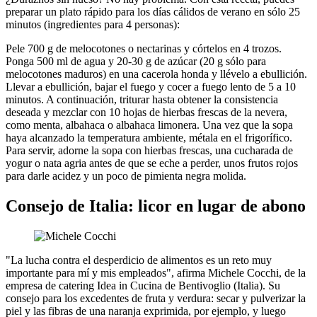
preparar un plato rápido para los días cálidos de verano en sólo 25
minutos (ingredientes para 4 personas):
Pele 700 g de melocotones o nectarinas y córtelos en 4 trozos.
Ponga 500 ml de agua y 20-30 g de azúcar (20 g sólo para
melocotones maduros) en una cacerola honda y llévelo a ebullición.
Llevar a ebullición, bajar el fuego y cocer a fuego lento de 5 a 10
minutos. A continuación, triturar hasta obtener la consistencia
deseada y mezclar con 10 hojas de hierbas frescas de la nevera,
como menta, albahaca o albahaca limonera. Una vez que la sopa
haya alcanzado la temperatura ambiente, métala en el frigorífico.
Para servir, adorne la sopa con hierbas frescas, una cucharada de
yogur o nata agria antes de que se eche a perder, unos frutos rojos
para darle acidez y un poco de pimienta negra molida.
Consejo de Italia: licor en lugar de abono
"La lucha contra el desperdicio de alimentos es un reto muy
importante para mí y mis empleados", afirma Michele Cocchi, de la
empresa de catering Idea in Cucina de Bentivoglio (Italia). Su
consejo para los excedentes de fruta y verdura: secar y pulverizar la
piel y las fibras de una naranja exprimida, por ejemplo, y luego