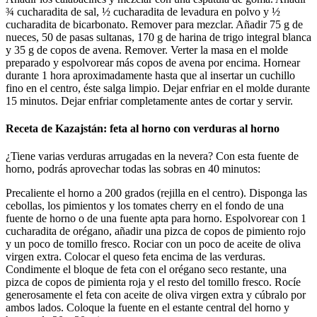
¾ cucharadita de sal, ½ cucharadita de levadura en polvo y ½
cucharadita de bicarbonato. Remover para mezclar. Añadir 75 g de
nueces, 50 de pasas sultanas, 170 g de harina de trigo integral blanca
y 35 g de copos de avena. Remover. Verter la masa en el molde
preparado y espolvorear más copos de avena por encima. Hornear
durante 1 hora aproximadamente hasta que al insertar un cuchillo
fino en el centro, éste salga limpio. Dejar enfriar en el molde durante
15 minutos. Dejar enfriar completamente antes de cortar y servir.
Receta de Kazajstán: feta al horno con verduras al horno
¿Tiene varias verduras arrugadas en la nevera? Con esta fuente de
horno, podrás aprovechar todas las sobras en 40 minutos:
Precaliente el horno a 200 grados (rejilla en el centro). Disponga las
cebollas, los pimientos y los tomates cherry en el fondo de una
fuente de horno o de una fuente apta para horno. Espolvorear con 1
cucharadita de orégano, añadir una pizca de copos de pimiento rojo
y un poco de tomillo fresco. Rociar con un poco de aceite de oliva
virgen extra. Colocar el queso feta encima de las verduras.
Condimente el bloque de feta con el orégano seco restante, una
pizca de copos de pimienta roja y el resto del tomillo fresco. Rocíe
generosamente el feta con aceite de oliva virgen extra y cúbralo por
ambos lados. Coloque la fuente en el estante central del horno y