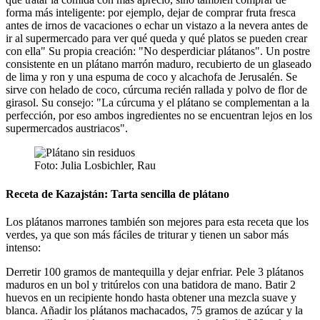
forma más inteligente: por ejemplo, dejar de comprar fruta fresca
antes de irnos de vacaciones o echar un vistazo a la nevera antes de
ir al supermercado para ver qué queda y qué platos se pueden crear
con ella" Su propia creación: "No desperdiciar plátanos". Un postre
consistente en un plátano marrón maduro, recubierto de un glaseado
de lima y ron y una espuma de coco y alcachofa de Jerusalén. Se
sirve con helado de coco, cúrcuma recién rallada y polvo de flor de
girasol. Su consejo: "La cúrcuma y el plátano se complementan a la
perfección, por eso ambos ingredientes no se encuentran lejos en los
supermercados austriacos".
Foto: Julia Losbichler, Rau
Receta de Kazajstán: Tarta sencilla de plátano
Los plátanos marrones también son mejores para esta receta que los
verdes, ya que son más fáciles de triturar y tienen un sabor más
intenso:
Derretir 100 gramos de mantequilla y dejar enfriar. Pele 3 plátanos
maduros en un bol y tritúrelos con una batidora de mano. Batir 2
huevos en un recipiente hondo hasta obtener una mezcla suave y
blanca. Añadir los plátanos machacados, 75 gramos de azúcar y la