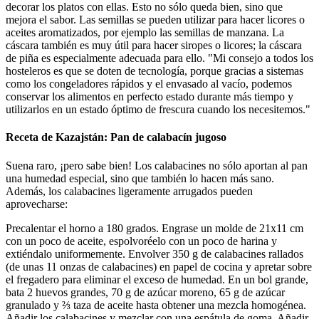
decorar los platos con ellas. Esto no sólo queda bien, sino que
mejora el sabor. Las semillas se pueden utilizar para hacer licores o
aceites aromatizados, por ejemplo las semillas de manzana. La
cáscara también es muy útil para hacer siropes o licores; la cáscara
de piña es especialmente adecuada para ello. "Mi consejo a todos los
hosteleros es que se doten de tecnología, porque gracias a sistemas
como los congeladores rápidos y el envasado al vacío, podemos
conservar los alimentos en perfecto estado durante más tiempo y
utilizarlos en un estado óptimo de frescura cuando los necesitemos."
Receta de Kazajstán: Pan de calabacín jugoso
Suena raro, ¡pero sabe bien! Los calabacines no sólo aportan al pan
una humedad especial, sino que también lo hacen más sano.
Además, los calabacines ligeramente arrugados pueden
aprovecharse:
Precalentar el horno a 180 grados. Engrase un molde de 21x11 cm
con un poco de aceite, espolvoréelo con un poco de harina y
extiéndalo uniformemente. Envolver 350 g de calabacines rallados
(de unas 11 onzas de calabacines) en papel de cocina y apretar sobre
el fregadero para eliminar el exceso de humedad. En un bol grande,
bata 2 huevos grandes, 70 g de azúcar moreno, 65 g de azúcar
granulado y ⅔ taza de aceite hasta obtener una mezcla homogénea.
Añadir los calabacines y mezclar con una espátula de goma. Añadir