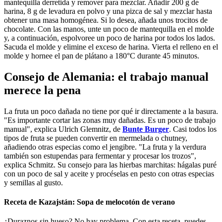
mantequilla derretida y remover para mezclar. Añadir 200 g de
harina, 8 g de levadura en polvo y una pizca de sal y mezclar hasta
obtener una masa homogénea. Si lo desea, añada unos trocitos de
chocolate. Con las manos, unte un poco de mantequilla en el molde
y, a continuación, espolvoree un poco de harina por todos los lados.
Sacuda el molde y elimine el exceso de harina. Vierta el relleno en el
molde y hornee el pan de plátano a 180°C durante 45 minutos.
Consejo de Alemania: el trabajo manual
merece la pena
La fruta un poco dañada no tiene por qué ir directamente a la basura.
"Es importante cortar las zonas muy dañadas. Es un poco de trabajo
manual", explica Ulrich Glemnitz, de
Bunte Burger
. Casi todos los
tipos de fruta se pueden convertir en mermelada o chutney,
añadiendo otras especias como el jengibre. "La fruta y la verdura
también son estupendas para fermentar y procesar los trozos",
explica Schmitz. Su consejo para las hierbas marchitas: hágalas puré
con un poco de sal y aceite y procéselas en pesto con otras especias
y semillas al gusto.
Receta de Kazajstán: Sopa de melocotón de verano
¿Duraznos sin hueso? No hay problema. Con esta receta, puedes