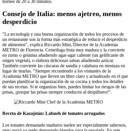
hornee de 20 a 30 minutos.
Consejo de Italia: menos ajetreo, menos
desperdicio
"La tecnología y una buena organización de todos los procesos de
un restaurante son la forma más estratégica de reducir el desperdicio
de alimentos", explica Riccardo Mini, Director de la Academia
METRO de Florencia. Centrifuga fruta muy madura y la convierte
en zumo o gelatina añadiendo agar-agar caliente (un gelificante de
origen vegetal), o elabora deliciosas salsas añadiendo azúcar.
También convierte las cáscaras de sandía y calabaza en mostaza en
lugar de tirarlas. "Siempre recomiendo a los visitantes de la
Academia METRO que lleven un libro claro y actualizado en el que
puedan planificar la organización de su cocina y todos los detalles
de sus recetas. Si te organizas bien, puedes limitar los riesgos de las
prisas, ¡porque las prisas siempre conducen al despilfarro!".
Receta de Kazajstán: Labneh de tomates arrugados
Los tomates demasiado maduros suelen ser especialmente sabrosos,
pero quizá ya estén demasiado blandos para la ensalada. En este