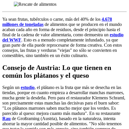
Ya sean frutas, tubérculos o carne, más del 40% de los
4.678
millones de toneladas
de alimentos que se producen en el mundo
acaban cada año en forma de residuos, desde el principio hasta el
final de la cadena de valor alimentaria, como demuestra un
estudio
del WWF
. Esto es a menudo completamente infundado, ya que
gran parte de ella puede reprocesarse de forma creativa. Con estos
consejos, las frutas y verduras "viejas" no sólo se convierten en
comestibles, sino también en un éxito culinario.
Consejo de Austria: Lo que tienen en
común los plátanos y el queso
Según un
estudio
, el plátano es la fruta que más se desecha en las
tiendas, porque en cuanto empieza a desarrollar manchas marrones,
mucha gente la desdeña. Pero para el restaurador Klemens Schraml,
son precisamente estas manchas las decisivas para el buen sabor:
"Los plátanos marrones saben mucho mejor que los verdes. Es
parecido al queso: mejora cuanto más madura". En su restaurante
Rau
de Großraming (Austria), basado en la naturaleza, intenta
ahorrar la mayor cantidad posible de alimentos. "No sólo tenemos
que tratar la comida con más aprecio, sino también comprar de