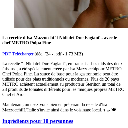
La recette d'Isa Mazzocchi 'I Nidi dei Due Fagiani' - avec le
chef METRO Polpa Fine
PDF Télécharger
(
déc. ’24 - .pdf -
1,73 MB
)
La recette "I
Nidi
dei
Due
Fagiani
", en français "Les nids des deux
faisans", a été
spécialement créée
par Isa
Mazzocchi
pour METRO
Chef
Polpa
Fine. La sauce de base pour la gastronomie peut être
utilisée pour des plats traditionnels ou modernes. Plus de 20 pays
METRO achètent actuellement
au producteur
Sterilton
un total de
23 produits de tomates différents pour les marques propres METRO
Chef et
Aro
.
Maintenant, amusez-vous bien en préparant la recette d'Isa
Mazzocchi
!
L'Italie s'invite ainsi dans le voisinage local
.👩‍🍳🍽
Ingrédients pour 10 personnes