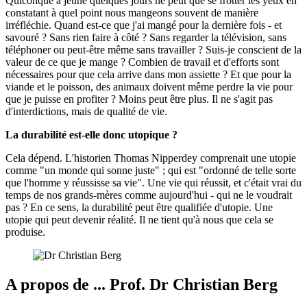
Quiconque a jeûné quelques jours ne peut que se frotter les yeux en
constatant à quel point nous mangeons souvent de manière
irréfléchie. Quand est-ce que j'ai mangé pour la dernière fois - et
savouré ? Sans rien faire à côté ? Sans regarder la télévision, sans
téléphoner ou peut-être même sans travailler ? Suis-je conscient de la
valeur de ce que je mange ? Combien de travail et d'efforts sont
nécessaires pour que cela arrive dans mon assiette ? Et que pour la
viande et le poisson, des animaux doivent même perdre la vie pour
que je puisse en profiter ? Moins peut être plus. Il ne s'agit pas
d'interdictions, mais de qualité de vie.
La durabilité est-elle donc utopique ?
Cela dépend. L'historien Thomas Nipperdey comprenait une utopie
comme "un monde qui sonne juste" ; qui est "ordonné de telle sorte
que l'homme y réussisse sa vie". Une vie qui réussit, et c'était vrai du
temps de nos grands-mères comme aujourd'hui - qui ne le voudrait
pas ? En ce sens, la durabilité peut être qualifiée d'utopie. Une
utopie qui peut devenir réalité. Il ne tient qu'à nous que cela se
produise.
A propos de ... Prof. Dr Christian Berg