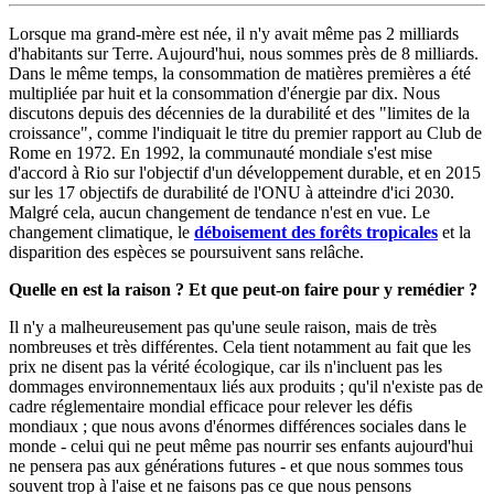
Lorsque ma grand-mère est née, il n'y avait même pas 2 milliards
d'habitants sur Terre. Aujourd'hui, nous sommes près de 8 milliards.
Dans le même temps, la consommation de matières premières a été
multipliée par huit et la consommation d'énergie par dix. Nous
discutons depuis des décennies de la durabilité et des "limites de la
croissance", comme l'indiquait le titre du premier rapport au Club de
Rome en 1972. En 1992, la communauté mondiale s'est mise
d'accord à Rio sur l'objectif d'un développement durable, et en 2015
sur les 17 objectifs de durabilité de l'ONU à atteindre d'ici 2030.
Malgré cela, aucun changement de tendance n'est en vue. Le
changement climatique, le
déboisement des forêts tropicales
et la
disparition des espèces se poursuivent sans relâche.
Quelle en est la raison ? Et que peut-on faire pour y remédier ?
Il n'y a malheureusement pas qu'une seule raison, mais de très
nombreuses et très différentes. Cela tient notamment au fait que les
prix ne disent pas la vérité écologique, car ils n'incluent pas les
dommages environnementaux liés aux produits ; qu'il n'existe pas de
cadre réglementaire mondial efficace pour relever les défis
mondiaux ; que nous avons d'énormes différences sociales dans le
monde - celui qui ne peut même pas nourrir ses enfants aujourd'hui
ne pensera pas aux générations futures - et que nous sommes tous
souvent trop à l'aise et ne faisons pas ce que nous pensons