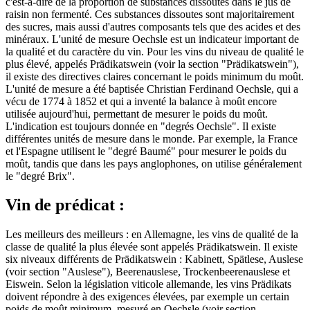
c'est-à-dire de la proportion de substances dissoutes dans le jus de
raisin non fermenté. Ces substances dissoutes sont majoritairement
des sucres, mais aussi d'autres composants tels que des acides et des
minéraux. L'unité de mesure Oechsle est un indicateur important de
la qualité et du caractère du vin. Pour les vins du niveau de qualité le
plus élevé, appelés Prädikatswein (voir la section "Prädikatswein"),
il existe des directives claires concernant le poids minimum du moût.
L'unité de mesure a été baptisée Christian Ferdinand Oechsle, qui a
vécu de 1774 à 1852 et qui a inventé la balance à moût encore
utilisée aujourd'hui, permettant de mesurer le poids du moût.
L'indication est toujours donnée en "degrés Oechsle". Il existe
différentes unités de mesure dans le monde. Par exemple, la France
et l'Espagne utilisent le "degré Baumé" pour mesurer le poids du
moût, tandis que dans les pays anglophones, on utilise généralement
le "degré Brix".
Vin de prédicat :
Les meilleurs des meilleurs : en Allemagne, les vins de qualité de la
classe de qualité la plus élevée sont appelés Prädikatswein. Il existe
six niveaux différents de Prädikatswein : Kabinett, Spätlese, Auslese
(voir section "Auslese"), Beerenauslese, Trockenbeerenauslese et
Eiswein. Selon la législation viticole allemande, les vins Prädikats
doivent répondre à des exigences élevées, par exemple un certain
poids de moût minimum, mesuré en Oechsle (voir section