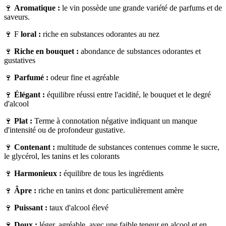
🍷
Aromatique :
le vin possède une grande variété de parfums et de
saveurs.
🍷 F
loral :
riche en substances odorantes au nez
🍷
Riche en bouquet :
abondance de substances odorantes et
gustatives
🍷
Parfumé :
odeur fine et agréable
🍷
Élégant :
équilibre réussi entre l'acidité, le bouquet et le degré
d'alcool
🍷
Plat :
Terme à connotation négative indiquant un manque
d'intensité ou de profondeur gustative.
🍷
Contenant :
multitude de substances contenues comme le sucre,
le glycérol, les tanins et les colorants
🍷
Harmonieux :
équilibre de tous les ingrédients
🍷
Âpre :
riche en tanins et donc particulièrement amère
🍷
Puissant :
taux d'alcool élevé
🍷
Doux :
léger, agréable, avec une faible teneur en alcool et en