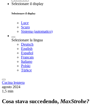
Selezionare il display
Selezionare il display
Luce
Scuro
Sistema (automatico)
Selezionare la lingua
Deutsch
English
Español
Français
Italiano
Polski
Türkçe
Cucina leggera
agosto 2024
1,5 min
Cosa stava succedendo,
Max
Strohe
?