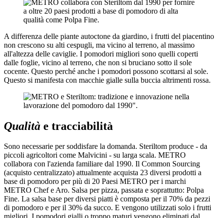
A differenza delle piante autoctone da giardino, i frutti del piacentino
non crescono su alti cespugli, ma vicino al terreno, al massimo
all'altezza delle caviglie. I pomodori migliori sono quelli coperti
dalle foglie, vicino al terreno, che non si bruciano sotto il sole
cocente. Questo perché anche i pomodori possono scottarsi al sole.
Questo si manifesta con macchie gialle sulla buccia altrimenti rossa.
Qualità
e tracciabilità
Sono necessarie per soddisfare la domanda. Steriltom produce - da
piccoli agricoltori come Malvicini - su larga scala. METRO
collabora con l'azienda familiare dal 1990. Il Common Sourcing
(acquisto centralizzato) attualmente acquista 23 diversi prodotti a
base di pomodoro per più di 20 Paesi METRO per i marchi
METRO Chef e Aro. Salsa per pizza, passata e soprattutto: Polpa
Fine. La salsa base per diversi piatti è composta per il 70% da pezzi
di pomodoro e per il 30% da succo. E vengono utilizzati solo i frutti
migliori. I pomodori gialli o troppo maturi vengono eliminati dal