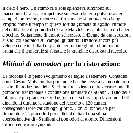
Il cielo è nero. Un attimo fa il sole splendeva luminoso sul
piacentino. Ora folate impetuose sollevano la terra polverosa dei
campi di pomodori, mentre nel firmamento si intravedono lampi.
Proprio come il tempo in questa torrida giornata di agosto, l'umore
del coltivatore di pomodori Cesare Malvicini è cambiato in un batter
d'occhio. Solitamente di umore scherzoso, il 43enne dà ora istruzioni
ai suoi collaboratori sul campo, guidando il trattore ancora più
velocemente tra i filari di piante per portare gli ultimi pomodori
prima che il temporale si abbatta e la grandine distrugga il raccolto.
Milioni di pomodori
per la ristorazione
La raccolta è in pieno svolgimento da luglio a settembre. Contadini
come Cesare Malvicini trasportano le bacche rosse a camionate fino
al sito di produzione della Steriltom, un'azienda di trasformazione di
pomodori tradizionale a conduzione familiare da 90 anni. Il sito della
fabbrica è più grande del villaggio in cui si trova; qui lavorano 1000
dipendenti durante la stagione del raccolto e 120 camion
consegnano i loro carichi ogni giorno. Con 25 tonnellate per
rimorchio e 15 pomodori per chilo, si tratta di una stima
approssimativa di 45 milioni di pomodori al giorno. Dimensioni
difficilmente immaginabili.