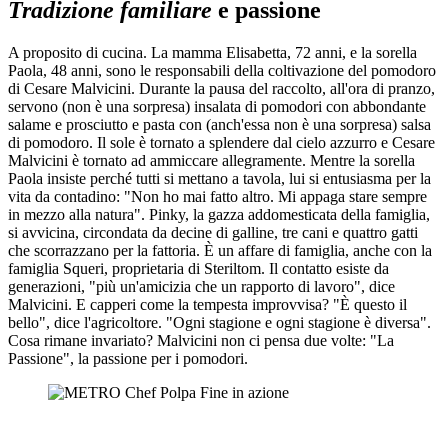
Tradizione familiare
e passione
A proposito di cucina. La mamma Elisabetta, 72 anni, e la sorella
Paola, 48 anni, sono le responsabili della coltivazione del pomodoro
di Cesare Malvicini. Durante la pausa del raccolto, all'ora di pranzo,
servono (non è una sorpresa) insalata di pomodori con abbondante
salame e prosciutto e pasta con (anch'essa non è una sorpresa) salsa
di pomodoro. Il sole è tornato a splendere dal cielo azzurro e Cesare
Malvicini è tornato ad ammiccare allegramente. Mentre la sorella
Paola insiste perché tutti si mettano a tavola, lui si entusiasma per la
vita da contadino: "Non ho mai fatto altro. Mi appaga stare sempre
in mezzo alla natura". Pinky, la gazza addomesticata della famiglia,
si avvicina, circondata da decine di galline, tre cani e quattro gatti
che scorrazzano per la fattoria. È un affare di famiglia, anche con la
famiglia Squeri, proprietaria di Steriltom. Il contatto esiste da
generazioni, "più un'amicizia che un rapporto di lavoro", dice
Malvicini. E capperi come la tempesta improvvisa? "È questo il
bello", dice l'agricoltore. "Ogni stagione e ogni stagione è diversa".
Cosa rimane invariato? Malvicini non ci pensa due volte: "La
Passione", la passione per i pomodori.