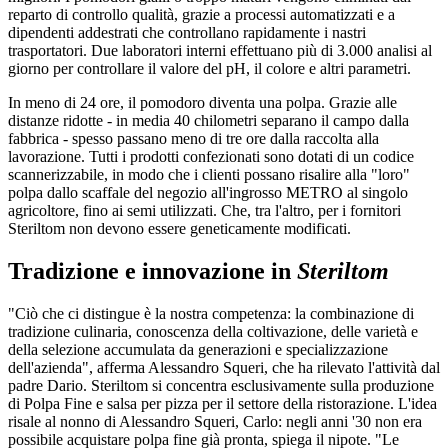
reparto di controllo qualità, grazie a processi automatizzati e a
dipendenti addestrati che controllano rapidamente i nastri
trasportatori. Due laboratori interni effettuano più di 3.000 analisi al
giorno per controllare il valore del pH, il colore e altri parametri.
In meno di 24 ore, il pomodoro diventa una polpa. Grazie alle
distanze ridotte - in media 40 chilometri separano il campo dalla
fabbrica - spesso passano meno di tre ore dalla raccolta alla
lavorazione. Tutti i prodotti confezionati sono dotati di un codice
scannerizzabile, in modo che i clienti possano risalire alla "loro"
polpa dallo scaffale del negozio all'ingrosso METRO al singolo
agricoltore, fino ai semi utilizzati. Che, tra l'altro, per i fornitori
Steriltom non devono essere geneticamente modificati.
Tradizione e innovazione in
Steriltom
"Ciò che ci distingue è la nostra competenza: la combinazione di
tradizione culinaria, conoscenza della coltivazione, delle varietà e
della selezione accumulata da generazioni e specializzazione
dell'azienda", afferma Alessandro Squeri, che ha rilevato l'attività dal
padre Dario. Steriltom si concentra esclusivamente sulla produzione
di Polpa Fine e salsa per pizza per il settore della ristorazione. L'idea
risale al nonno di Alessandro Squeri, Carlo: negli anni '30 non era
possibile acquistare polpa fine già pronta, spiega il nipote. "Le