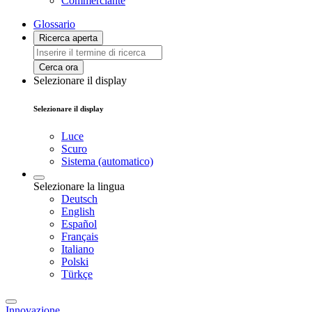
Commerciante
Glossario
Ricerca aperta
Cerca ora
Selezionare il display
Selezionare il display
Luce
Scuro
Sistema (automatico)
Selezionare la lingua
Deutsch
English
Español
Français
Italiano
Polski
Türkçe
Innovazione