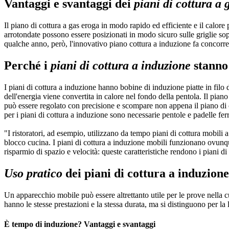
Vantaggi e svantaggi dei
piani di cottura a 
Il piano di cottura a gas eroga in modo rapido ed efficiente e il calore
arrotondate possono essere posizionati in modo sicuro sulle griglie so
qualche anno, però, l'innovativo piano cottura a induzione fa concorr
Perché i
piani di cottura a induzione
stanno
I piani di cottura a induzione hanno bobine di induzione piatte in fil
dell'energia viene convertita in calore nel fondo della pentola. Il piano
può essere regolato con precisione e scompare non appena il piano di c
per i piani di cottura a induzione sono necessarie pentole e padelle fe
"I ristoratori, ad esempio, utilizzano da tempo piani di cottura mobili a
blocco cucina. I piani di cottura a induzione mobili funzionano ovun
risparmio di spazio e velocità: queste caratteristiche rendono i piani di
Uso pratico
dei piani di cottura a induzion
Un apparecchio mobile può essere altrettanto utile per le prove nella c
hanno le stesse prestazioni e la stessa durata, ma si distinguono per la l
È tempo di induzione? Vantaggi e svantaggi