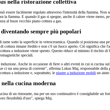
gas
nella ristorazione collettiva
 può essere facilmente regolato attraverso l'intensità della fiamma. Non s
pra la fiamma. E quando il gas si spegne, anche il calore viene meno, pe
enza al buon vecchio piano cottura a gas.
 diventando sempre più popolari
o di rame sotto la superficie in vetroceramica. Quando si posiziona una 
 di cottura rimane freddo e non c'è un fuoco aperto. Ciò significa che l'are
ottura a induzione viene spento. Questo riduce al minimo il rischio di b
rromagnetiche speciali.
 induzione. Anche in occasione di fiere o altri eventi in cui si cucina sul
que ci sia una presa di corrente", afferma Lukas Maj, responsabile de
 cottura a induzione e, soprattutto, le
piastre a induzione mobili
un aiuto
e nella cucina moderna
ucina di un ristorante, ma per un uso continuativo è consigliabile un fo
oro flessibilità d'uso", spiega Maj.