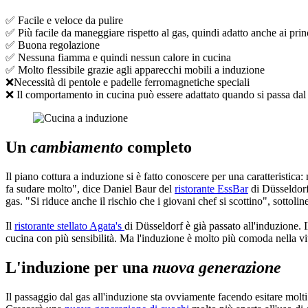
✅ Facile e veloce da pulire
✅ Più facile da maneggiare rispetto al gas, quindi adatto anche ai prin
✅ Buona regolazione
✅ Nessuna fiamma e quindi nessun calore in cucina
✅ Molto flessibile grazie agli apparecchi mobili a induzione
❌Necessità di pentole e padelle ferromagnetiche speciali
❌ Il comportamento in cucina può essere adattato quando si passa dal 
Un
cambiamento
completo
Il piano cottura a induzione si è fatto conoscere per una caratteristica:
fa sudare molto", dice Daniel Baur del
ristorante EssBar
di Düsseldorf
gas. "Si riduce anche il rischio che i giovani chef si scottino", sottolin
Il
ristorante stellato Agata's
di Düsseldorf è già passato all'induzione.
cucina con più sensibilità. Ma l'induzione è molto più comoda nella vit
L'induzione per una
nuova generazione
Il passaggio dal gas all'induzione sta ovviamente facendo esitare molti 