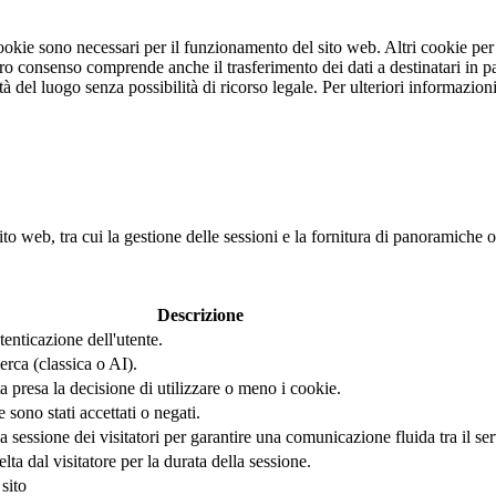
 cookie sono necessari per il funzionamento del sito web. Altri cookie pe
stro consenso comprende anche il trasferimento dei dati a destinatari in pa
rità del luogo senza possibilità di ricorso legale. Per ulteriori informazi
ito web, tra cui la gestione delle sessioni e la fornitura di panoramiche o
Descrizione
tenticazione dell'utente.
erca (classica o AI).
 presa la decisione di utilizzare o meno i cookie.
ono stati accettati o negati.
sessione dei visitatori per garantire una comunicazione fluida tra il serve
a dal visitatore per la durata della sessione.
sito