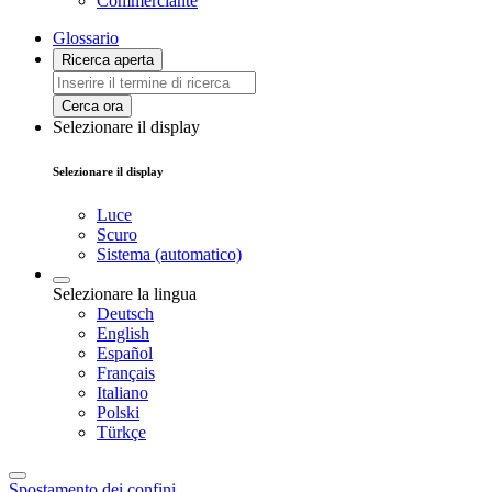
Commerciante
Glossario
Ricerca aperta
Cerca ora
Selezionare il display
Selezionare il display
Luce
Scuro
Sistema (automatico)
Selezionare la lingua
Deutsch
English
Español
Français
Italiano
Polski
Türkçe
Spostamento dei confini