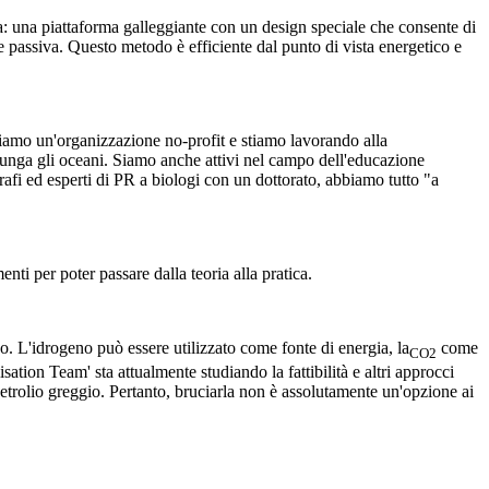
a: una piattaforma galleggiante con un design speciale che consente di
ne passiva. Questo metodo è efficiente dal punto di vista energetico e
 siamo un'organizzazione no-profit e stiamo lavorando alla
ggiunga gli oceani. Siamo anche attivi nel campo dell'educazione
afi ed esperti di PR a biologi con un dottorato, abbiamo tutto "a
nti per poter passare dalla teoria alla pratica.
. L'idrogeno può essere utilizzato come fonte di energia, la
come
CO2
sation Team' sta attualmente studiando la fattibilità e altri approcci
l petrolio greggio. Pertanto, bruciarla non è assolutamente un'opzione ai