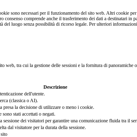
 cookie sono necessari per il funzionamento del sito web. Altri cookie pe
stro consenso comprende anche il trasferimento dei dati a destinatari in pa
rità del luogo senza possibilità di ricorso legale. Per ulteriori informazi
ito web, tra cui la gestione delle sessioni e la fornitura di panoramiche o
Descrizione
tenticazione dell'utente.
erca (classica o AI).
 presa la decisione di utilizzare o meno i cookie.
ono stati accettati o negati.
sessione dei visitatori per garantire una comunicazione fluida tra il serve
a dal visitatore per la durata della sessione.
sito