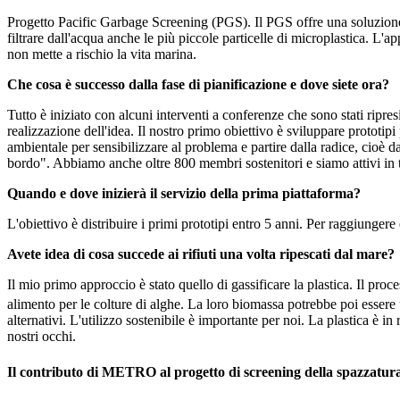
Progetto Pacific Garbage Screening (PGS). Il PGS offre una soluzione i
filtrare dall'acqua anche le più piccole particelle di microplastica. L'
non mette a rischio la vita marina.
Che cosa è successo dalla fase di pianificazione e dove siete ora?
Tutto è iniziato con alcuni interventi a conferenze che sono stati ripr
realizzazione dell'idea. Il nostro primo obiettivo è sviluppare prototi
ambientale per sensibilizzare al problema e partire dalla radice, cioè
bordo". Abbiamo anche oltre 800 membri sostenitori e siamo attivi in tu
Quando e dove inizierà il servizio della prima piattaforma?
L'obiettivo è distribuire i primi prototipi entro 5 anni. Per raggiunger
Avete idea di cosa succede ai rifiuti una volta ripescati dal mare?
Il mio primo approccio è stato quello di gassificare la plastica. Il pr
alimento per le colture di alghe. La loro biomassa potrebbe poi essere ut
alternativi. L'utilizzo sostenibile è importante per noi. La plastica è i
nostri occhi.
Il contributo di METRO al progetto di screening della spazzatura