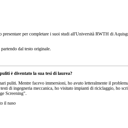
o presentare per completare i suoi studi all'Università RWTH di Aquisgra
 partendo dal testo originale.
uliti è diventato la sua tesi di laurea?
r mari puliti. Mentre facevo immersioni, ho avuto letteralmente il problem
esti di ingegneria meccanica, ho visitato impianti di riciclaggio, ho scri
bage Screening".
o il naso