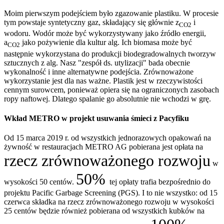
Moim pierwszym podejściem było zgazowanie plastiku. W procesie
tym powstaje syntetyczny gaz, składający się głównie z
i
CO2
wodoru. Wodór może być wykorzystywany jako źródło energii,
a
jako pożywienie dla kultur alg. Ich biomasa może być
CO2
następnie wykorzystana do produkcji biodegradowalnych tworzyw
sztucznych z alg. Nasz "zespół ds. utylizacji" bada obecnie
wykonalność i inne alternatywne podejścia. Zrównoważone
wykorzystanie jest dla nas ważne. Plastik jest w rzeczywistości
cennym surowcem, ponieważ opiera się na ograniczonych zasobach
ropy naftowej. Dlatego spalanie go absolutnie nie wchodzi w grę.
Wkład METRO w projekt usuwania śmieci z Pacyfiku
Od 15 marca 2019 r. od wszystkich jednorazowych opakowań na
żywność w restauracjach METRO AG pobierana jest opłata na
rzecz zrównoważonego rozwoju
w
50%
wysokości 50 centów.
tej opłaty trafia bezpośrednio do
projektu Pacific Garbage Screening (PGS). I to nie wszystko: od 15
czerwca składka na rzecz zrównoważonego rozwoju w wysokości
25 centów będzie również pobierana od wszystkich kubków na