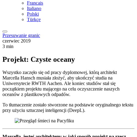
Français
Italiano
Polski
Türkçe
Przesuwanie granic
czerwiec 2019
3 min
Projekt: Czyste oceany
Wszystko zaczęło się od pracy dyplomowej, którą architekt
Marcella Hansch musiała złożyć, aby ukończyć studia na
Uniwersytecie RWTH Aachen. Ale koniec studiów stał się
początkiem projektu mającego na celu oczyszczenie naszych
oceanów z plastikowych odpadów.
To tłumaczenie zostało stworzone na podstawie oryginalnego tekstu
przy użyciu sztucznej inteligencji (DeepL).
Marcella, jesteś architektem: w jaki sposób projekt na rzecz