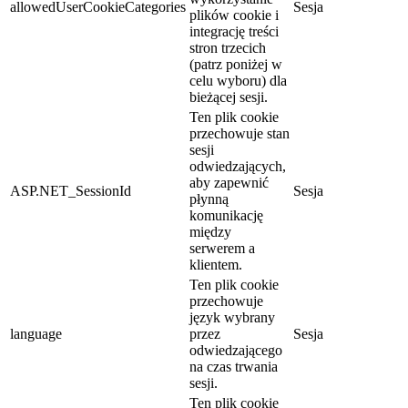
allowedUserCookieCategories
Sesja
plików cookie i
integrację treści
stron trzecich
(patrz poniżej w
celu wyboru) dla
bieżącej sesji.
Ten plik cookie
przechowuje stan
sesji
odwiedzających,
aby zapewnić
ASP.NET_SessionId
Sesja
płynną
komunikację
między
serwerem a
klientem.
Ten plik cookie
przechowuje
język wybrany
language
przez
Sesja
odwiedzającego
na czas trwania
sesji.
Ten plik cookie