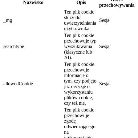
Nazwisko
Opis
przechowywania
Ten plik cookie
służy do
_mg
Sesja
uwierzytelniania
użytkownika.
Ten plik cookie
przechowuje typ
searchtype
wyszukiwania
Sesja
(klasyczne lub
AI).
Ten plik cookie
przechowuje
informacje o
tym, czy podjęto
allowedCookie
Sesja
już decyzję o
wykorzystaniu
plików cookie,
czy też nie.
Ten plik cookie
przechowuje
zgodę
odwiedzającego
na
wykorzystanie