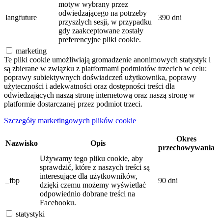
motyw wybrany przez
odwiedzającego na potrzeby
langfuture
390 dni
przyszłych sesji, w przypadku
gdy zaakceptowane zostały
preferencyjne pliki cookie.
marketing
Te pliki cookie umożliwiają gromadzenie anonimowych statystyk i
są zbierane w związku z platformami podmiotów trzecich w celu:
poprawy subiektywnych doświadczeń użytkownika, poprawy
użyteczności i adekwatności oraz dostępności treści dla
odwiedzających naszą stronę internetową oraz naszą stronę w
platformie dostarczanej przez podmiot trzeci.
Szczegóły marketingowych plików cookie
Okres
Nazwisko
Opis
przechowywania
Używamy tego pliku cookie, aby
sprawdzić, które z naszych treści są
interesujące dla użytkowników,
_fbp
90 dni
dzięki czemu możemy wyświetlać
odpowiednio dobrane treści na
Facebooku.
statystyki