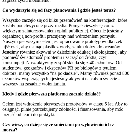
zagraża życiu morskiemu.
Co wydarzyło się od fazy planowania i gdzie jesteś teraz?
Wszystko zaczęło się od kilku przemówień na konferencjach, które
zostały podchwycone przez media. Pomysł cieszył się coraz
większym zainteresowaniem opinii publicznej. Obecnie jesteśmy
organizacją non-profit i pracujemy nad wdrożeniem pomysłu.
Naszym pierwszym celem jest opracowanie prototypów dla rzek i
ujść rzek, aby usunąć plastik z wody, zanim dotrze do oceanów.
Jesteśmy również aktywni w dziedzinie edukacji ekologicznej, aby
podnieść świadomość problemu i zacząć od źródła, czyli
konsumpcji. Nasz aktywny zespół składa się z 40 członków. Od
studentów, geografów i ekspertów PR po biologów z tytułem
doktora, mamy wszystko "na pokładzie". Mamy również ponad 800
członków wspierających i jesteśmy aktywni na całym świecie -
wszyscy na zasadzie wolontariatu.
Kiedy i gdzie pierwsza platforma zacznie działać?
Celem jest wdrożenie pierwszych prototypów w ciągu 5 lat. Aby to
osiągnąć, pilnie potrzebujemy zdolności i finansowania, aby móc
przejść od teorii do praktyki.
Czy wiesz, co dzieje się ze śmieciami po wyłowieniu ich z
morza?