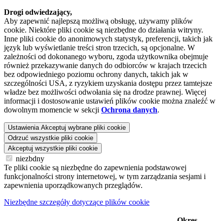
Drogi odwiedzający,
Aby zapewnić najlepszą możliwą obsługę, używamy plików
cookie. Niektóre pliki cookie są niezbędne do działania witryny.
Inne pliki cookie do anonimowych statystyk, preferencji, takich jak
język lub wyświetlanie treści stron trzecich, są opcjonalne. W
zależności od dokonanego wyboru, zgoda użytkownika obejmuje
również przekazywanie danych do odbiorców w krajach trzecich
bez odpowiedniego poziomu ochrony danych, takich jak w
szczególności USA, z ryzykiem uzyskania dostępu przez tamtejsze
władze bez możliwości odwołania się na drodze prawnej. Więcej
informacji i dostosowanie ustawień plików cookie można znaleźć w
dowolnym momencie w sekcji
Ochrona danych
.
Ustawienia
Akceptuj wybrane pliki cookie
Odrzuć wszystkie pliki cookie
Akceptuj wszystkie pliki cookie
niezbdny
Te pliki cookie są niezbędne do zapewnienia podstawowej
funkcjonalności strony internetowej, w tym zarządzania sesjami i
zapewnienia uporządkowanych przeglądów.
Niezbędne szczegóły dotyczące plików cookie
Okres