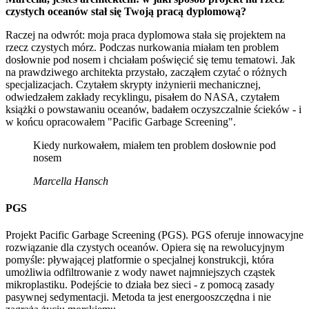
czystych oceanów stał się Twoją pracą dyplomową?
Raczej na odwrót: moja praca dyplomowa stała się projektem na
rzecz czystych mórz. Podczas nurkowania miałam ten problem
dosłownie pod nosem i chciałam poświęcić się temu tematowi. Jak
na prawdziwego architekta przystało, zacząłem czytać o różnych
specjalizacjach. Czytałem skrypty inżynierii mechanicznej,
odwiedzałem zakłady recyklingu, pisałem do NASA, czytałem
książki o powstawaniu oceanów, badałem oczyszczalnie ścieków - i
w końcu opracowałem "Pacific Garbage Screening".
Kiedy nurkowałem, miałem ten problem dosłownie pod
nosem
Marcella Hansch
PGS
Projekt Pacific Garbage Screening (PGS). PGS oferuje innowacyjne
rozwiązanie dla czystych oceanów. Opiera się na rewolucyjnym
pomyśle: pływającej platformie o specjalnej konstrukcji, która
umożliwia odfiltrowanie z wody nawet najmniejszych cząstek
mikroplastiku. Podejście to działa bez sieci - z pomocą zasady
pasywnej sedymentacji. Metoda ta jest energooszczędna i nie