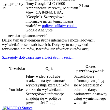
_ga_property-
firmy Google LLC (1600
2 Lata
id
Amphitheatre Parkway, Mountain
View, CA 94043, USA;
"Google"). Szczegółowe
informacje na ten temat można
znaleźć w
polityce plików cookie
Google Analytics.
treci-i-usugi-stron-trzecich
Dzięki tym ustawieniom strona internetowa może ładować i
wyświetlać treści osób trzecich. Dotyczy to na przykład
wyświetlania filmów, tweetów lub również kursów akcji.
Szczegóły dotyczące zawartości stron trzecich
Okres
Nazwisko
Opis
przechowywania
Filmy wideo YouTube
Szczegółowe
osadzone na tych stronach
informacje znajdują
wykorzystują szereg plików
się w przepisach o
YouTube
cookie do wyświetlania.
ochronie danych
Szczegółowe informacje
osobowych dostawcy
znajdują się w polityce
usług wymienionego
prywatności Google.
w opisie.
Stories