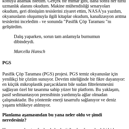
konuya adamak istedim. Gerçek bir mimar gibi, daha sonra her türlü
uzmanlık alanını okudum. Makine mühendisliği senaryoları
okudum, geri dönüşüm tesislerini ziyaret ettim, NASA'ya yazdım,
okyanusların oluşumuyla ilgili kitaplar okudum, kanalizasyon arıtma
tesislerini inceledim - ve sonunda "Pasifik Çöp Taraması "nı
geliştirdim.
Dalış yaparken, sorun tam anlamıyla burnumun
dibindeydi.
Marcella Hansch
PGS
Pasifik Çöp Taraması (PGS) projesi. PGS temiz okyanuslar için
yenilikçi bir çözüm sunuyor. Devrim niteliğinde bir fikre dayanıyor:
en küçük mikroplastik parçacıkların bile sudan filtrelenmesini
sağlayan özel bir tasarıma sahip yüzer bir platform. Bu yaklaşım,
pasif sedimantasyon prensibinin yardımıyla ağlar olmadan
çalışmaktadır. Bu yöntemle enerji tasarrufu sağlanıyor ve deniz
yaşamı tehlikeye atılmıyor.
Planlama aşamasından bu yana neler oldu ve şimdi
neredesiniz?