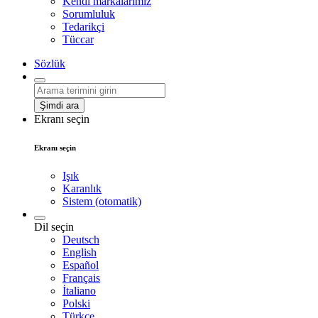
Kendi markalarımız
Sorumluluk
Tedarikçi
Tüccar
Sözlük
Şimdi ara
Ekranı seçin
Ekranı seçin
Işık
Karanlık
Sistem (otomatik)
Dil seçin
Deutsch
English
Español
Français
İtaliano
Polski
Türkçe