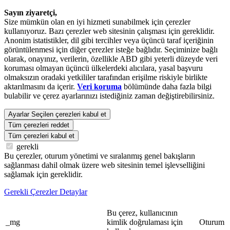
Sayın ziyaretçi,
Size mümkün olan en iyi hizmeti sunabilmek için çerezler
kullanıyoruz. Bazı çerezler web sitesinin çalışması için gereklidir.
Anonim istatistikler, dil gibi tercihler veya üçüncü taraf içeriğinin
görüntülenmesi için diğer çerezler isteğe bağlıdır. Seçiminize bağlı
olarak, onayınız, verilerin, özellikle ABD gibi yeterli düzeyde veri
koruması olmayan üçüncü ülkelerdeki alıcılara, yasal başvuru
olmaksızın oradaki yetkililer tarafından erişilme riskiyle birlikte
aktarılmasını da içerir.
Veri koruma
bölümünde daha fazla bilgi
bulabilir ve çerez ayarlarınızı istediğiniz zaman değiştirebilirsiniz.
Ayarlar
Seçilen çerezleri kabul et
Tüm çerezleri reddet
Tüm çerezleri kabul et
gerekli
Bu çerezler, oturum yönetimi ve sıralanmış genel bakışların
sağlanması dahil olmak üzere web sitesinin temel işlevselliğini
sağlamak için gereklidir.
Gerekli Çerezler Detaylar
Bu çerez, kullanıcının
_mg
kimlik doğrulaması için
Oturum