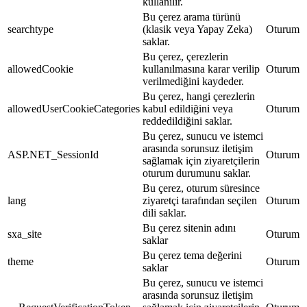
kullanılır.
Bu çerez arama türünü
searchtype
(klasik veya Yapay Zeka)
Oturum
saklar.
Bu çerez, çerezlerin
allowedCookie
kullanılmasına karar verilip
Oturum
verilmediğini kaydeder.
Bu çerez, hangi çerezlerin
allowedUserCookieCategories
kabul edildiğini veya
Oturum
reddedildiğini saklar.
Bu çerez, sunucu ve istemci
arasında sorunsuz iletişim
ASP.NET_SessionId
Oturum
sağlamak için ziyaretçilerin
oturum durumunu saklar.
Bu çerez, oturum süresince
lang
ziyaretçi tarafından seçilen
Oturum
dili saklar.
Bu çerez sitenin adını
sxa_site
Oturum
saklar
Bu çerez tema değerini
theme
Oturum
saklar
Bu çerez, sunucu ve istemci
arasında sorunsuz iletişim