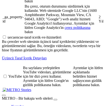
bakın
Bu çerez, oturum durumunu sürdürmek için
kullanılır. Web sitemizde Google LLC'nin (1600
Amphitheatre Parkway, Mountain View, CA
_ga_property-
2
94043, ABD; "Google") web analiz hizmeti
id
Yıl
Google Analytics'i kullanıyoruz. Ayrıntılar için
lütfen Google Analytics'in
çerez politikasına
bakın
uecuencue-taraf-icerik-ve-hizmetleri
Bu çerezler web sitesinin üçüncü taraf içeriklerini yüklemesini ve
görüntülemesini sağlar. Bu, örneğin videoların, tweetlerin veya bir
hisse fiyatının görüntülenmesi için geçerlidir.
Üçüncü Taraf İçerik Detayları
Bu sayfalara yerleştirilen
Ayrıntılar için lütfen
YouTube videoları, görüntüleme
açıklamada
YouTube
için bir dizi çerez kullanır.
belirtilen hizmet
Ayrıntılar için lütfen Google'ın
sağlayıcının gizlilik
gizlilik politikasına bakın.
politikasına bakın.
Stories
METRO - Bir bakışta web siteleri