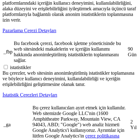
platformlarındaki içeriğin kullanıcı deneyimini, kullanılabilirliğini,
alaka düzeyini ve erişilebilirliğini iyileştirmek amacıyla üçüncü taraf
platformlarıyla bağlantılı olarak anonim istatistiklerin toplanmasına
izin verir.
Pazarlama Çerezi Detayları
Bu facebook çerezi, facebook işletme yöneticisinde bu
web sitesindeki makalelerin ve içeriğin kullanımı
90
_fbp
hakkında anonimleştirilmiş istatistiklerin toplanmasını
Gün
sağlar.
istatistikler
Bu çerezler, web sitesinin anonimleştirilmiş istatistikler toplamasına
ve böylece kullanıcı deneyimini, kullanılabilirliği ve içeriğin
erişilebilirliğini geliştirmesine olanak tanır.
İstatistik Çerezleri Detayları
Bu çerez kullanıcıları ayırt etmek için kullanılır.
Web sitemizde Google LLC'nin (1600
Amphitheatre Parkway, Mountain View, CA
2
_ga
94043, ABD; "Google") web analiz hizmeti
Yıl
Google Analytics'i kullanıyoruz. Ayrıntılar için
lütfen Google Analytics'in
çerez politikasına