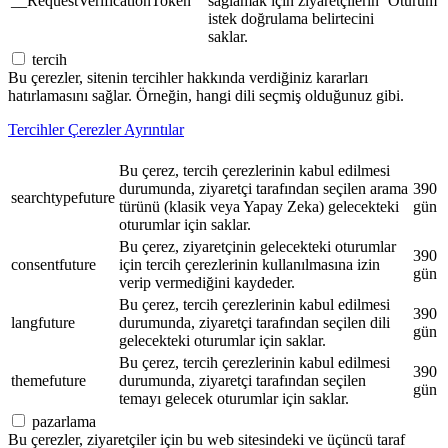
__RequestVerificationToken
sağlamak için ziyaretçilerin
Oturum
istek doğrulama belirtecini
saklar.
tercih
Bu çerezler, sitenin tercihler hakkında verdiğiniz kararları
hatırlamasını sağlar. Örneğin, hangi dili seçmiş olduğunuz gibi.
Tercihler Çerezler Ayrıntılar
Bu çerez, tercih çerezlerinin kabul edilmesi
durumunda, ziyaretçi tarafından seçilen arama
390
searchtypefuture
türünü (klasik veya Yapay Zeka) gelecekteki
gün
oturumlar için saklar.
Bu çerez, ziyaretçinin gelecekteki oturumlar
390
consentfuture
için tercih çerezlerinin kullanılmasına izin
gün
verip vermediğini kaydeder.
Bu çerez, tercih çerezlerinin kabul edilmesi
390
langfuture
durumunda, ziyaretçi tarafından seçilen dili
gün
gelecekteki oturumlar için saklar.
Bu çerez, tercih çerezlerinin kabul edilmesi
390
themefuture
durumunda, ziyaretçi tarafından seçilen
gün
temayı gelecek oturumlar için saklar.
pazarlama
Bu çerezler, ziyaretçiler için bu web sitesindeki ve üçüncü taraf