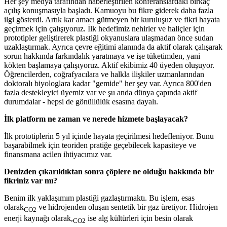
Her şey medya tarafından haberleştirilen konferanslardaki birkaç
açılış konuşmasıyla başladı. Kamuoyu bu fikre giderek daha fazla
ilgi gösterdi. Artık kar amacı gütmeyen bir kuruluşuz ve fikri hayata
geçirmek için çalışıyoruz. İlk hedefimiz nehirler ve haliçler için
prototipler geliştirerek plastiği okyanuslara ulaşmadan önce sudan
uzaklaştırmak. Ayrıca çevre eğitimi alanında da aktif olarak çalışarak
sorun hakkında farkındalık yaratmaya ve işe tüketimden, yani
kökten başlamaya çalışıyoruz. Aktif ekibimiz 40 üyeden oluşuyor.
Öğrencilerden, coğrafyacılara ve halkla ilişkiler uzmanlarından
doktoralı biyologlara kadar "gemide" her şey var. Ayrıca 800'den
fazla destekleyici üyemiz var ve şu anda dünya çapında aktif
durumdalar - hepsi de gönüllülük esasına dayalı.
İlk platform ne zaman ve nerede hizmete başlayacak?
İlk prototiplerin 5 yıl içinde hayata geçirilmesi hedefleniyor. Bunu
başarabilmek için teoriden pratiğe geçebilecek kapasiteye ve
finansmana acilen ihtiyacımız var.
Denizden çıkarıldıktan sonra çöplere ne olduğu hakkında bir
fikriniz var mı?
Benim ilk yaklaşımım plastiği gazlaştırmaktı. Bu işlem, esas
olarak
ve hidrojenden oluşan sentetik bir gaz üretiyor. Hidrojen
CO2
enerji kaynağı olarak,
ise alg kültürleri için besin olarak
CO2