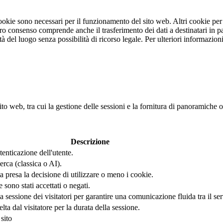
 cookie sono necessari per il funzionamento del sito web. Altri cookie pe
stro consenso comprende anche il trasferimento dei dati a destinatari in pa
rità del luogo senza possibilità di ricorso legale. Per ulteriori informazi
ito web, tra cui la gestione delle sessioni e la fornitura di panoramiche o
Descrizione
tenticazione dell'utente.
erca (classica o AI).
 presa la decisione di utilizzare o meno i cookie.
ono stati accettati o negati.
sessione dei visitatori per garantire una comunicazione fluida tra il serve
a dal visitatore per la durata della sessione.
sito