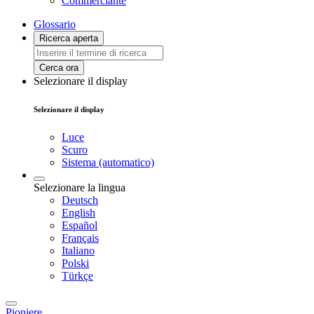
Commerciante
Glossario
Ricerca aperta
Cerca ora
Selezionare il display
Selezionare il display
Luce
Scuro
Sistema (automatico)
Selezionare la lingua
Deutsch
English
Español
Français
Italiano
Polski
Türkçe
Pioniere