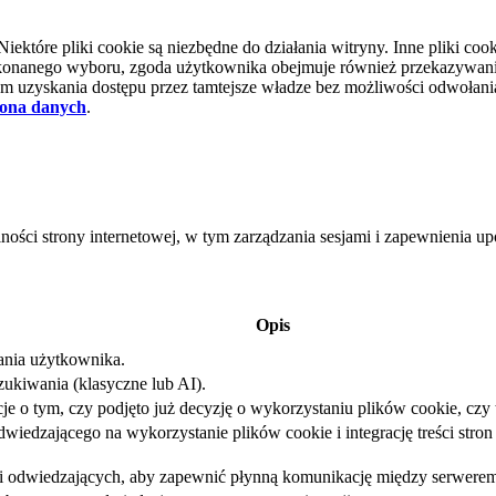
tóre pliki cookie są niezbędne do działania witryny. Inne pliki cooki
d dokonanego wyboru, zgoda użytkownika obejmuje również przekazywa
 uzyskania dostępu przez tamtejsze władze bez możliwości odwołania 
ona danych
.
lności strony internetowej, w tym zarządzania sesjami i zapewnienia 
Opis
iania użytkownika.
ukiwania (klasyczne lub AI).
e o tym, czy podjęto już decyzję o wykorzystaniu plików cookie, czy t
iedzającego na wykorzystanie plików cookie i integrację treści stron 
sji odwiedzających, aby zapewnić płynną komunikację między serwerem