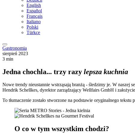
English
Español
Français
Italiano
Polski
Türkçe
Gastronomia
sierpień 2023
3 min
Jedna chochla... trzy razy
lepsza kuchnia
Nowe trendy nieustannie wstrząsają branżą - śledzimy je. W naszej s
Hendrik Schellkes, dyrektor zarządzający Wellfairs GmbH i założyci
To tłumaczenie zostało stworzone na podstawie oryginalnego tekstu pr
O co w tym wszystkim chodzi?