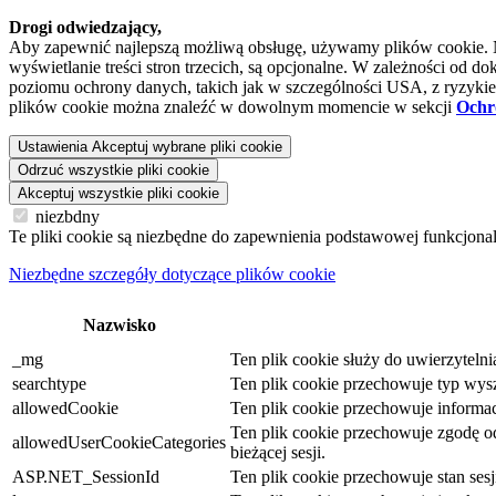
Drogi odwiedzający,
Aby zapewnić najlepszą możliwą obsługę, używamy plików cookie. Niek
wyświetlanie treści stron trzecich, są opcjonalne. W zależności o
poziomu ochrony danych, takich jak w szczególności USA, z ryzykiem
plików cookie można znaleźć w dowolnym momencie w sekcji
Ochr
Ustawienia
Akceptuj wybrane pliki cookie
Odrzuć wszystkie pliki cookie
Akceptuj wszystkie pliki cookie
niezbdny
Te pliki cookie są niezbędne do zapewnienia podstawowej funkcjona
Niezbędne szczegóły dotyczące plików cookie
Nazwisko
_mg
Ten plik cookie służy do uwierzyteln
searchtype
Ten plik cookie przechowuje typ wysz
allowedCookie
Ten plik cookie przechowuje informacj
Ten plik cookie przechowuje zgodę odw
allowedUserCookieCategories
bieżącej sesji.
ASP.NET_SessionId
Ten plik cookie przechowuje stan se