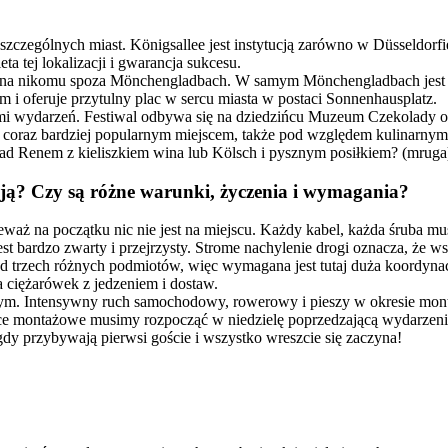
poszczególnych miast. Königsallee jest instytucją zarówno w Düsseldorf
eta tej lokalizacji i gwarancja sukcesu.
a nikomu spoza Mönchengladbach. W samym Mönchengladbach jest to j
i oferuje przytulny plac w sercu miasta w postaci Sonnenhausplatz.
jscami wydarzeń. Festiwal odbywa się na dziedzińcu Muzeum Czekola
ch coraz bardziej popularnym miejscem, także pod względem kulinarnym. 
nad Renem z kieliszkiem wina lub Kölsch i pysznym posiłkiem? (mruga
acją? Czy są różne warunki, życzenia i wymagania?
eważ na początku nic nie jest na miejscu. Każdy kabel, każda śruba 
t bardzo zwarty i przejrzysty. Strome nachylenie drogi oznacza, że ws
rzech różnych podmiotów, więc wymagana jest tutaj duża koordynacja.
la ciężarówek z jedzeniem i dostaw.
ym. Intensywny ruch samochodowy, rowerowy i pieszy w okresie monta
ce montażowe musimy rozpocząć w niedzielę poprzedzającą wydarzenie
gdy przybywają pierwsi goście i wszystko wreszcie się zaczyna!