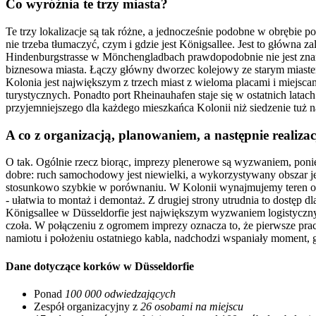
Co wyróżnia te trzy miasta?
Te trzy lokalizacje są tak różne, a jednocześnie podobne w obrębie 
nie trzeba tłumaczyć, czym i gdzie jest Königsallee. Jest to główna zal
Hindenburgstrasse w Mönchengladbach prawdopodobnie nie jest znan
biznesowa miasta. Łączy główny dworzec kolejowy ze starym miastem 
Kolonia jest największym z trzech miast z wieloma placami i mie
turystycznych. Ponadto port Rheinauhafen staje się w ostatnich lata
przyjemniejszego dla każdego mieszkańca Kolonii niż siedzenie tuż 
A co z organizacją, planowaniem, a następnie realiz
O tak. Ogólnie rzecz biorąc, imprezy plenerowe są wyzwaniem, poni
dobre: ruch samochodowy jest niewielki, a wykorzystywany obszar jes
stosunkowo szybkie w porównaniu. W Kolonii wynajmujemy teren od t
- ułatwia to montaż i demontaż. Z drugiej strony utrudnia to dostęp d
Königsallee w Düsseldorfie jest największym wyzwaniem logistyczn
czoła. W połączeniu z ogromem imprezy oznacza to, że pierwsze pra
namiotu i położeniu ostatniego kabla, nadchodzi wspaniały moment, 
Dane dotyczące korków w Düsseldorfie
Ponad
100 000 odwiedzających
Zespół organizacyjny z
26 osobami na miejscu