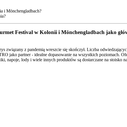
onia i Mönchengladbach?
ia?
rmet Festival w Kolonii i Mönchengladbach jako głów
s związany z pandemią wreszcie się skończył. Liczba odwiedzających 
TRO jako partner - idealne dopasowanie na wszystkich poziomach. Ofe
i, napoje, lody i wiele innych produktów są dostarczane na stoisko na