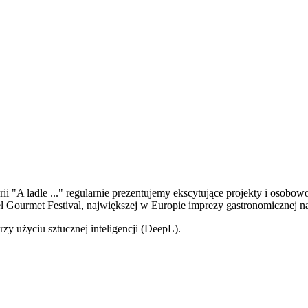
erii "A ladle ..." regularnie prezentujemy ekscytujące projekty i oso
el Gourmet Festival, największej w Europie imprezy gastronomicznej 
zy użyciu sztucznej inteligencji (DeepL).