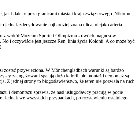
ie, jak i daleko poza granicami miasta i kraju związkowego. Nikomu
ednak zdecydowanie najbardziej znana ulica, niejako arteria
dy oraz wokół Muzeum Sportu i Olimpizmu - dwóch magnesów
No i oczywiście jest jeszcze Ren, linia życia Kolonii. A co może być
)
musi zostać przywieziona. W Mönchengladbach warunki są bardzo
zyscy zaangażowani spalają dużo kalorii, ale montaż i demontaż są
 Z jednej strony to błogosławieństwo, że teren nie pozwala na ruch
żu i demontażu sprawia, że nasi usługodawcy pracują w pocie
. Jednak we wszystkich przypadkach, po rozstawieniu ostatniego