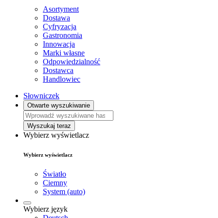
Asortyment
Dostawa
Cyfryzacja
Gastronomia
Innowacja
Marki własne
Odpowiedzialność
Dostawca
Handlowiec
Słowniczek
Otwarte wyszukiwanie
Wyszukaj teraz
Wybierz wyświetlacz
Wybierz wyświetlacz
Światło
Ciemny
System (auto)
Wybierz język
Deutsch