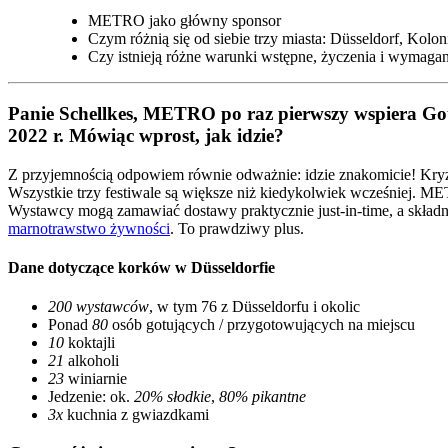
METRO jako główny sponsor
Czym różnią się od siebie trzy miasta: Düsseldorf, Kol
Czy istnieją różne warunki wstępne, życzenia i wymagan
Panie Schellkes, METRO po raz pierwszy wspiera Gou
2022 r. Mówiąc wprost, jak idzie?
Z przyjemnością odpowiem równie odważnie: idzie znakomicie! Kryzy
Wszystkie trzy festiwale są większe niż kiedykolwiek wcześniej. ME
Wystawcy mogą zamawiać dostawy praktycznie just-in-time, a składnik
marnotrawstwo żywności
. To prawdziwy plus.
Dane dotyczące korków w Düsseldorfie
200 wystawców
, w tym 76 z Düsseldorfu i okolic
Ponad
80
osób gotujących / przygotowujących na miejscu
10
koktajli
21
alkoholi
23
winiarnie
Jedzenie: ok.
20% słodkie
,
80% pikantne
3x
kuchnia z gwiazdkami