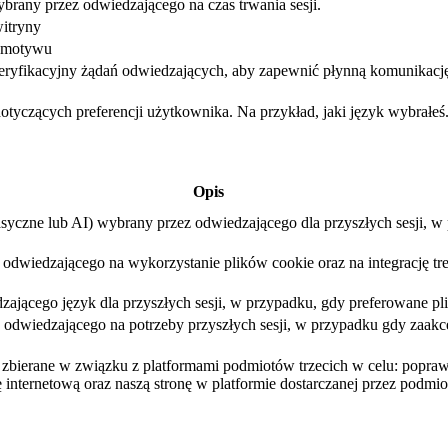
brany przez odwiedzającego na czas trwania sesji.
itryny
ć motywu
eryfikacyjny żądań odwiedzających, aby zapewnić płynną komunikacj
dotyczących preferencji użytkownika. Na przykład, jaki język wybrałeś
Opis
asyczne lub AI) wybrany przez odwiedzającego dla przyszłych sesji, 
dwiedzającego na wykorzystanie plików cookie oraz na integrację treśc
ającego język dla przyszłych sesji, w przypadku, gdy preferowane pli
dwiedzającego na potrzeby przyszłych sesji, w przypadku gdy zaakcep
są zbierane w związku z platformami podmiotów trzecich w celu: popr
 internetową oraz naszą stronę w platformie dostarczanej przez podmiot