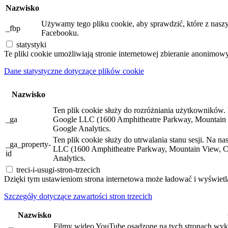
Nazwisko
Używamy tego pliku cookie, aby sprawdzić, które z naszy
_fbp
Facebooku.
statystyki
Te pliki cookie umożliwiają stronie internetowej zbieranie anonimow
Dane statystyczne dotyczące plików cookie
Nazwisko
Ten plik cookie służy do rozróżniania użytkowników. N
_ga
Google LLC (1600 Amphitheatre Parkway, Mountain 
Google Analytics.
Ten plik cookie służy do utrwalania stanu sesji. Na n
_ga_property-
LLC (1600 Amphitheatre Parkway, Mountain View, C
id
Analytics.
treci-i-usugi-stron-trzecich
Dzięki tym ustawieniom strona internetowa może ładować i wyświetla
Szczegóły dotyczące zawartości stron trzecich
Nazwisko
Filmy wideo YouTube osadzone na tych stronach wyko