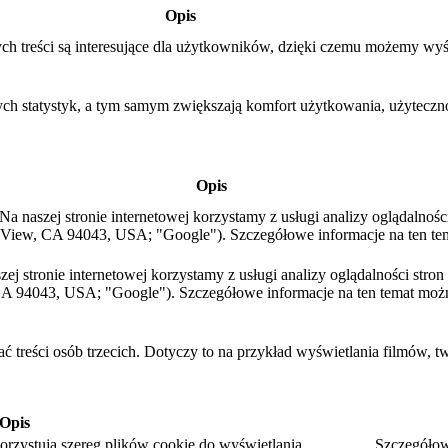
Opis
ch treści są interesujące dla użytkowników, dzięki czemu możemy wyś
ych statystyk, a tym samym zwiększają komfort użytkowania, użytecznoś
Opis
a naszej stronie internetowej korzystamy z usługi analizy oglądalnośc
View, CA 94043, USA; "Google"). Szczegółowe informacje na ten te
aszej stronie internetowej korzystamy z usługi analizy oglądalności str
A 94043, USA; "Google"). Szczegółowe informacje na ten temat moż
ć treści osób trzecich. Dotyczy to na przykład wyświetlania filmów, t
Opis
rzystują szereg plików cookie do wyświetlania.
Szczegółow