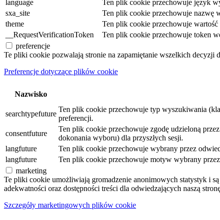
language
Ten plik cookie przechowuje język wy
sxa_site
Ten plik cookie przechowuje nazwę w
theme
Ten plik cookie przechowuje wartoś
__RequestVerificationToken
Ten plik cookie przechowuje token w
preferencje
Te pliki cookie pozwalają stronie na zapamiętanie wszelkich decyzji 
Preferencje dotyczące plików cookie
Nazwisko
Ten plik cookie przechowuje typ wyszukiwania (kl
searchtypefuture
preferencji.
Ten plik cookie przechowuje zgodę udzieloną przez o
consentfuture
dokonania wyboru) dla przyszłych sesji.
langfuture
Ten plik cookie przechowuje wybrany przez odwiedz
langfuture
Ten plik cookie przechowuje motyw wybrany przez o
marketing
Te pliki cookie umożliwiają gromadzenie anonimowych statystyk i 
adekwatności oraz dostępności treści dla odwiedzających naszą stronę
Szczegóły marketingowych plików cookie