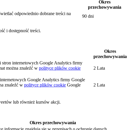
Okres
przechowywania
wietlać odpowiednio dobrane treści na
90 dni
ć i dostępność treści.
Okres
przechowywania
i stron internetowych Google Analytics firmy
mat można znaleźć w
polityce plików cookie
2 Lata
on internetowych Google Analytics firmy Google
na znaleźć w
polityce plików cookie
Google
2 Lata
weetów lub również kursów akcji.
Okres przechowywania
e informacje znajdują się w przepisach o ochronie danych