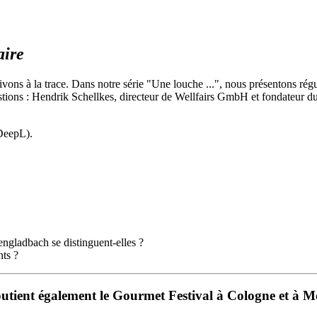
aire
ivons à la trace. Dans notre série "Une louche ...", nous présentons ré
questions : Hendrik Schellkes, directeur de Wellfairs GmbH et fondateur 
(DeepL).
engladbach se distinguent-elles ?
nts ?
utient également le Gourmet Festival à Cologne et à 