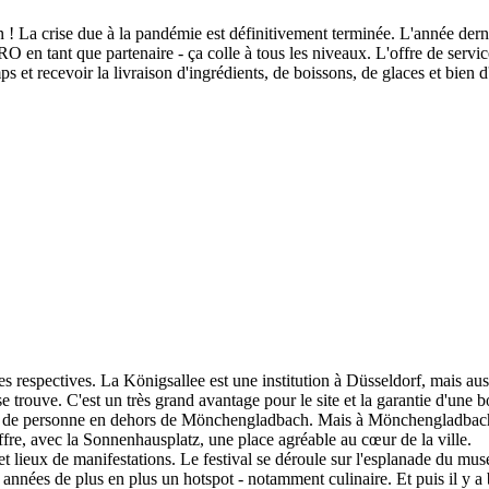
en ! La crise due à la pandémie est définitivement terminée. L'année dern
RO en tant que partenaire - ça colle à tous les niveaux. L'offre de serv
t recevoir la livraison d'ingrédients, de boissons, de glaces et bien d'
illes respectives. La Königsallee est une institution à Düsseldorf, mais auss
e trouve. C'est un très grand avantage pour le site et la garantie d'une b
e personne en dehors de Mönchengladbach. Mais à Mönchengladbach mêm
t offre, avec la Sonnenhausplatz, une place agréable au cœur de la ville.
et lieux de manifestations. Le festival se déroule sur l'esplanade du mu
nnées de plus en plus un hotspot - notamment culinaire. Et puis il y a bi