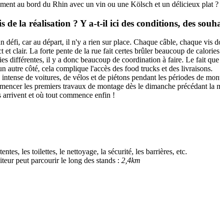
ment au bord du Rhin avec un vin ou une Kölsch et un délicieux plat ? (
s de la réalisation ? Y a-t-il ici des conditions, des souh
n défi, car au départ, il n'y a rien sur place. Chaque câble, chaque vis
t et clair. La forte pente de la rue fait certes brûler beaucoup de calorie
s différentes, il y a donc beaucoup de coordination à faire. Le fait que l
n autre côté, cela complique l'accès des food trucks et des livraisons.
ic intense de voitures, de vélos et de piétons pendant les périodes de mo
encer les premiers travaux de montage dès le dimanche précédant la man
s arrivent et où tout commence enfin !
tes, les toilettes, le nettoyage, la sécurité, les barrières, etc.
iteur peut parcourir le long des stands :
2,4km