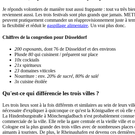
Je réponds volontiers de manière tout aussi frappante : tout va très bi
reviennent aussi. Les trois festivals sont plus grands que jamais. MET
peuvent pratiquement commander un réapprovisionnement juste à temps e
la flexibilité et réduit le
gaspillage alimentaire
. Un vrai plus donc.
Chiffres de la congestion pour Düsseldorf
200 exposants
, dont 76 de Düsseldorf et des environs
Plus
de
80
qui cuisinent / préparent sur place
10x
cocktails
21x
spiritueux
23
domaines viticoles
Nourriture : env.
20% de sucré
,
80% de salé
3x
cuisine étoilée
Qu'est-ce qui différencie les trois villes ?
Les trois lieux sont à la fois différents et similaires au sein de leurs v
nécessaire d'expliquer à quiconque ce qu'est la Königsallee et où elle s
La Hindenburgstraße à Mönchengladbach n'est probablement connue d
commerciale de la ville. Elle relie la gare centrale et la vieille ville e
Cologne est la plus grande des trois villes avec de nombreuses places 
aimants à touristes. De plus, le Rheinauhafen est devenu ces dernières a