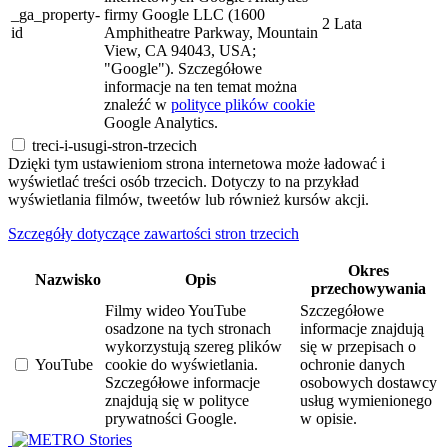
_ga_property-
firmy Google LLC (1600
2 Lata
id
Amphitheatre Parkway, Mountain
View, CA 94043, USA;
"Google"). Szczegółowe
informacje na ten temat można
znaleźć w
polityce plików cookie
Google Analytics.
treci-i-usugi-stron-trzecich
Dzięki tym ustawieniom strona internetowa może ładować i
wyświetlać treści osób trzecich. Dotyczy to na przykład
wyświetlania filmów, tweetów lub również kursów akcji.
Szczegóły dotyczące zawartości stron trzecich
Okres
Nazwisko
Opis
przechowywania
Filmy wideo YouTube
Szczegółowe
osadzone na tych stronach
informacje znajdują
wykorzystują szereg plików
się w przepisach o
YouTube
cookie do wyświetlania.
ochronie danych
Szczegółowe informacje
osobowych dostawcy
znajdują się w polityce
usług wymienionego
prywatności Google.
w opisie.
Stories