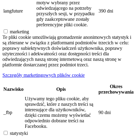
motyw wybrany przez
odwiedzającego na potrzeby
langfuture
390 dni
przyszłych sesji, w przypadku
gdy zaakceptowane zostały
preferencyjne pliki cookie.
marketing
Te pliki cookie umożliwiają gromadzenie anonimowych statystyk i
są zbierane w związku z platformami podmiotów trzecich w celu:
poprawy subiektywnych doświadczeń użytkownika, poprawy
użyteczności i adekwatności oraz dostępności treści dla
odwiedzających naszą stronę internetową oraz naszą stronę w
platformie dostarczanej przez podmiot trzeci.
Szczegóły marketingowych plików cookie
Okres
Nazwisko
Opis
przechowywania
Używamy tego pliku cookie, aby
sprawdzić, które z naszych treści są
interesujące dla użytkowników,
_fbp
90 dni
dzięki czemu możemy wyświetlać
odpowiednio dobrane treści na
Facebooku.
statystyki