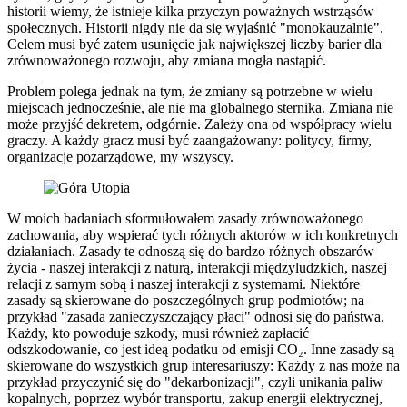
historii wiemy, że istnieje kilka przyczyn poważnych wstrząsów
społecznych. Historii nigdy nie da się wyjaśnić "monokauzalnie".
Celem musi być zatem usunięcie jak największej liczby barier dla
zrównoważonego rozwoju, aby zmiana mogła nastąpić.
Problem polega jednak na tym, że zmiany są potrzebne w wielu
miejscach jednocześnie, ale nie ma globalnego sternika. Zmiana nie
może przyjść dekretem, odgórnie. Zależy ona od współpracy wielu
graczy. A każdy gracz musi być zaangażowany: politycy, firmy,
organizacje pozarządowe, my wszyscy.
W moich badaniach sformułowałem zasady zrównoważonego
zachowania, aby wspierać tych różnych aktorów w ich konkretnych
działaniach. Zasady te odnoszą się do bardzo różnych obszarów
życia - naszej interakcji z naturą, interakcji międzyludzkich, naszej
relacji z samym sobą i naszej interakcji z systemami. Niektóre
zasady są skierowane do poszczególnych grup podmiotów; na
przykład "zasada zanieczyszczający płaci" odnosi się do państwa.
Każdy, kto powoduje szkody, musi również zapłacić
odszkodowanie, co jest ideą podatku od emisji CO₂. Inne zasady są
skierowane do wszystkich grup interesariuszy: Każdy z nas może na
przykład przyczynić się do "dekarbonizacji", czyli unikania paliw
kopalnych, poprzez wybór transportu, zakup energii elektrycznej,