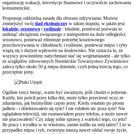
organizację wakacji, inwestycje finansowe i oczywiście zachowania
konsumenckie.
Proponuję oddzielną zasadę dla obszaru odżywiania: Możesz
zmniejszyć swój
ślad ekologiczny
w takim stopniu, w jakim jesz
lokalnie, sezonowo
i
roślinnie
: lokalnie, ponieważ pozwala to
uniknąć obciążenia związanego z transportem na duże odległości;
sezonowo, ponieważ eliminuje potrzebę kosztownego
przechowywania w chłodniach; i roślinnie, ponieważ mięso i ryby
wiążą się z dużym wpływem na środowisko. Nie oznacza to, że
wszyscy powinniśmy natychmiast stać się wegetarianami - ale tylko
ze względów zdrowotnych Niemieckie Towarzystwo Żywieniowe
zaleca tylko około 50 g mięsa dziennie, czyli jedną trzecią tego, co
przeciętnie jemy.
Ogólnie rzecz biorąc, warto być uważnym, jeśli chodzi o jedzenie.
Każdy, kto pościł przez kilka dni, może tylko przecierać oczy ze
zdumienia, jak bezmyślnie często jemy. Kiedy ostatnio po prostu
jadłem - i delektowałem się tym? I nie robiłem nic poza tym? Nie
oglądałem telewizji, nie rozmawiałem przez telefon, a może nawet
nie pracowałem? Czy zdaję sobie sprawę z wartości tego, co jem?
Ile pracy i wysiłku w to włożono, zanim trafiło na mój talerz? I że w
przypadku mięsa i ryb, zwierzęta muszą nawet oddać swoje życie,