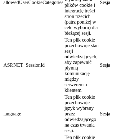
allowedUserCookieCategories
Sesja
plików cookie i
integrację treści
stron trzecich
(patrz poniżej w
celu wyboru) dla
bieżącej sesji.
Ten plik cookie
przechowuje stan
sesji
odwiedzających,
aby zapewnić
ASP.NET_SessionId
Sesja
płynną
komunikację
między
serwerem a
klientem.
Ten plik cookie
przechowuje
język wybrany
language
przez
Sesja
odwiedzającego
na czas trwania
sesji.
Ten plik cookie