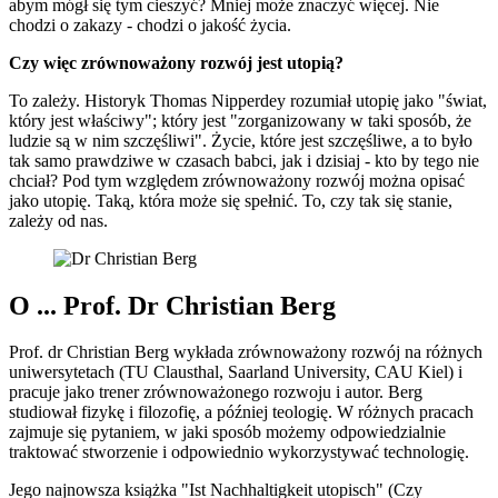
abym mógł się tym cieszyć? Mniej może znaczyć więcej. Nie
chodzi o zakazy - chodzi o jakość życia.
Czy więc zrównoważony rozwój jest utopią?
To zależy. Historyk Thomas Nipperdey rozumiał utopię jako "świat,
który jest właściwy"; który jest "zorganizowany w taki sposób, że
ludzie są w nim szczęśliwi". Życie, które jest szczęśliwe, a to było
tak samo prawdziwe w czasach babci, jak i dzisiaj - kto by tego nie
chciał? Pod tym względem zrównoważony rozwój można opisać
jako utopię. Taką, która może się spełnić. To, czy tak się stanie,
zależy od nas.
O ... Prof. Dr Christian Berg
Prof. dr Christian Berg wykłada zrównoważony rozwój na różnych
uniwersytetach (TU Clausthal, Saarland University, CAU Kiel) i
pracuje jako trener zrównoważonego rozwoju i autor. Berg
studiował fizykę i filozofię, a później teologię. W różnych pracach
zajmuje się pytaniem, w jaki sposób możemy odpowiedzialnie
traktować stworzenie i odpowiednio wykorzystywać technologię.
Jego najnowsza książka "Ist Nachhaltigkeit utopisch" (Czy