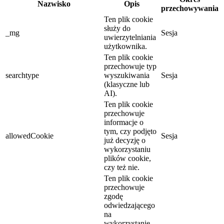
Nazwisko
Opis
przechowywania
Ten plik cookie
służy do
_mg
Sesja
uwierzytelniania
użytkownika.
Ten plik cookie
przechowuje typ
searchtype
wyszukiwania
Sesja
(klasyczne lub
AI).
Ten plik cookie
przechowuje
informacje o
tym, czy podjęto
allowedCookie
Sesja
już decyzję o
wykorzystaniu
plików cookie,
czy też nie.
Ten plik cookie
przechowuje
zgodę
odwiedzającego
na
wykorzystanie