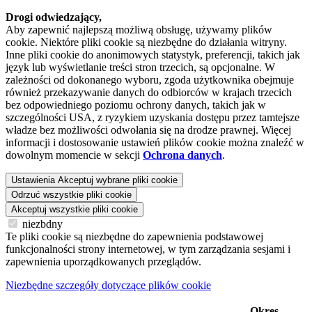
Drogi odwiedzający,
Aby zapewnić najlepszą możliwą obsługę, używamy plików
cookie. Niektóre pliki cookie są niezbędne do działania witryny.
Inne pliki cookie do anonimowych statystyk, preferencji, takich jak
język lub wyświetlanie treści stron trzecich, są opcjonalne. W
zależności od dokonanego wyboru, zgoda użytkownika obejmuje
również przekazywanie danych do odbiorców w krajach trzecich
bez odpowiedniego poziomu ochrony danych, takich jak w
szczególności USA, z ryzykiem uzyskania dostępu przez tamtejsze
władze bez możliwości odwołania się na drodze prawnej. Więcej
informacji i dostosowanie ustawień plików cookie można znaleźć w
dowolnym momencie w sekcji
Ochrona danych
.
Ustawienia
Akceptuj wybrane pliki cookie
Odrzuć wszystkie pliki cookie
Akceptuj wszystkie pliki cookie
niezbdny
Te pliki cookie są niezbędne do zapewnienia podstawowej
funkcjonalności strony internetowej, w tym zarządzania sesjami i
zapewnienia uporządkowanych przeglądów.
Niezbędne szczegóły dotyczące plików cookie
Okres