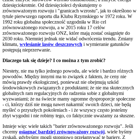
dziesięciokrotnie. Od dziesięcioleci dyskutujemy o
zrównoważonym rozwoju i "granicach wzrostu", jak to określono w
tytule pierwszego raportu dla Klubu Rzymskiego w 1972 roku. W
1992 roku globalna społeczność uzgodniła w Rio cel
zrównoważonego rozwoju, a w 2015 roku 17 celów
zrównoważonego rozwoju ONZ, które mają zostać osiągnięte do
2030 roku. Niemniej jednak nie widać odwrócenia trendu. Zmiany
klimatu,
wylesianie lasów deszczowych
i wymieranie gatunków
postępują nieprzerwanie.
Dlaczego tak się dzieje? I co można z tym zrobić?
Niestety, nie ma tylko jednego powodu, ale wiele i bardzo różnych
powodów. Między innymi ma to związek z faktem, że ceny nie
mówią prawdy ekologicznej, ponieważ nie obejmują szkód
środowiskowych związanych z produktami; że nie ma skutecznych
globalnych ram regulacyjnych do radzenia sobie z globalnymi
wyzwaniami; że na świecie mamy ogromne dysproporcje społeczne
- ci, którzy dziś nie mogą nawet nakarmić swoich dzieci, nie będą
myśleć o przyszłych pokoleniach - i że wszyscy często jesteśmy
zbyt wygodni i nie robimy tego, co faktycznie uważamy za słuszne.
Istnieje więc wiele takich "barier zrównoważonego rozwoju". Jeśli
chcemy
osiągnąć bardziej zrównoważony rozwój
, wiele byśmy
zyskali, gdybyśmy mogli stopniowo przełamywać te bariery. Z