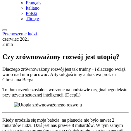
Français
Italiano
Polski
Türkçe
Przenoszenie ludzi
czerwiec 2021
2 min
Czy zrównoważony rozwój jest utopią?
Dlaczego zrównoważony rozwój jest tak trudny - i dlaczego wciąż
warto nad nim pracować. Artykuł gościnny autorstwa prof. dr
Christiana Berga.
To tłumaczenie zostało stworzone na podstawie oryginalnego tekstu
przy użyciu sztucznej inteligencji (DeepL).
Kiedy urodziła się moja babcia, na planecie nie było nawet 2
miliardów ludzi. Dziś jest nas prawie 8 miliardów. W tym samym
czasie zużycie surowców wzrosło ośmiokrotnie, a zużycie energii