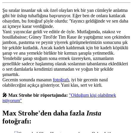
Şu sıralar insanlar sık sık özel olayları tek bir yan cümleyle anlatma
gibi bir üslup tuhaflığına başvuruyor. Eğer ben de onlara katılacak
olsaydım, bu fotoğraf şöyle olurdu: 'Yayıncı geldiğinde ve sen daha
az içmeye karar verdiğinde.
Yani: yayıncılar geldi ve editör de öyle. Mutfağımda, ıstakoz ve
bouillabaisse; Güney Tirol'de Tim Raue ile yaptığımız son çekimden
jambon, pastırma ve peynir yiyerek görüşmelerimizin sonucunu şık
bir şekilde kutladık. Ancak kadeh kaldırmak için bir kadeh köpüklü
şarap ve ana yemekle birlikte bir kırmızı şarapla yetinmedik.
Yenilebilir şarap stoğum sona ermek üzereyken, uzmanların
genellikle sadece haşlanmış olarak soslarının tabanlarına ekledikleri
o sert damlalarla kendimizi utanmadan ve yoğun bir şekilde
şımarttık.
Gecenin sonunda masanın
fotoğrafı
, iyi bir gecenin nasıl
olabileceğini açıkça gösteriyor. Yani klas, sert ve kirli.
🎤 Max Strohe bir röportajında:
"Olduğum kişi olabilmek
istiyorum"
Max Strohe'den daha fazla
Insta
fotoğrafı: