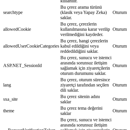
kullanılır.
Bu çerez arama türünü
searchtype
(klasik veya Yapay Zeka)
Oturum
saklar.
Bu çerez, çerezlerin
allowedCookie
kullanılmasına karar verilip
Oturum
verilmediğini kaydeder.
Bu çerez, hangi çerezlerin
allowedUserCookieCategories
kabul edildiğini veya
Oturum
reddedildiğini saklar.
Bu çerez, sunucu ve istemci
arasında sorunsuz iletişim
ASP.NET_SessionId
Oturum
sağlamak için ziyaretçilerin
oturum durumunu saklar.
Bu çerez, oturum süresince
lang
ziyaretçi tarafından seçilen
Oturum
dili saklar.
Bu çerez sitenin adını
sxa_site
Oturum
saklar
Bu çerez tema değerini
theme
Oturum
saklar
Bu çerez, sunucu ve istemci
arasında sorunsuz iletişim