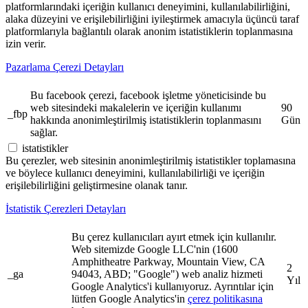
platformlarındaki içeriğin kullanıcı deneyimini, kullanılabilirliğini,
alaka düzeyini ve erişilebilirliğini iyileştirmek amacıyla üçüncü taraf
platformlarıyla bağlantılı olarak anonim istatistiklerin toplanmasına
izin verir.
Pazarlama Çerezi Detayları
Bu facebook çerezi, facebook işletme yöneticisinde bu
web sitesindeki makalelerin ve içeriğin kullanımı
90
_fbp
hakkında anonimleştirilmiş istatistiklerin toplanmasını
Gün
sağlar.
istatistikler
Bu çerezler, web sitesinin anonimleştirilmiş istatistikler toplamasına
ve böylece kullanıcı deneyimini, kullanılabilirliği ve içeriğin
erişilebilirliğini geliştirmesine olanak tanır.
İstatistik Çerezleri Detayları
Bu çerez kullanıcıları ayırt etmek için kullanılır.
Web sitemizde Google LLC'nin (1600
Amphitheatre Parkway, Mountain View, CA
2
_ga
94043, ABD; "Google") web analiz hizmeti
Yıl
Google Analytics'i kullanıyoruz. Ayrıntılar için
lütfen Google Analytics'in
çerez politikasına