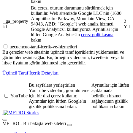
bakın
Bu çerez, oturum durumunu sürdürmek için
kullanılır. Web sitemizde Google LLC'nin (1600
Amphitheatre Parkway, Mountain View, CA
_ga_property-
2
94043, ABD; "Google") web analiz hizmeti
id
Yıl
Google Analytics'i kullanıyoruz. Ayrıntılar için
lütfen Google Analytics'in
çerez politikasına
bakın
uecuencue-taraf-icerik-ve-hizmetleri
Bu çerezler web sitesinin üçüncü taraf içeriklerini yüklemesini ve
görüntülemesini sağlar. Bu, örneğin videoların, tweetlerin veya bir
hisse fiyatının görüntülenmesi için geçerlidir.
Üçüncü Taraf İçerik Detayları
Bu sayfalara yerleştirilen
Ayrıntılar için lütfen
YouTube videoları, görüntüleme
açıklamada
YouTube
için bir dizi çerez kullanır.
belirtilen hizmet
Ayrıntılar için lütfen Google'ın
sağlayıcının gizlilik
gizlilik politikasına bakın.
politikasına bakın.
Stories
METRO - Bir bakışta web siteleri