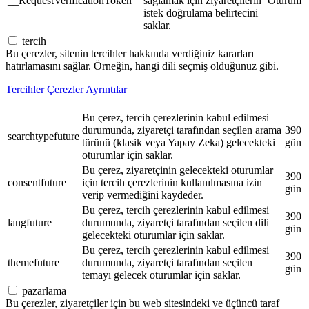
__RequestVerificationToken
sağlamak için ziyaretçilerin
Oturum
istek doğrulama belirtecini
saklar.
tercih
Bu çerezler, sitenin tercihler hakkında verdiğiniz kararları
hatırlamasını sağlar. Örneğin, hangi dili seçmiş olduğunuz gibi.
Tercihler Çerezler Ayrıntılar
Bu çerez, tercih çerezlerinin kabul edilmesi
durumunda, ziyaretçi tarafından seçilen arama
390
searchtypefuture
türünü (klasik veya Yapay Zeka) gelecekteki
gün
oturumlar için saklar.
Bu çerez, ziyaretçinin gelecekteki oturumlar
390
consentfuture
için tercih çerezlerinin kullanılmasına izin
gün
verip vermediğini kaydeder.
Bu çerez, tercih çerezlerinin kabul edilmesi
390
langfuture
durumunda, ziyaretçi tarafından seçilen dili
gün
gelecekteki oturumlar için saklar.
Bu çerez, tercih çerezlerinin kabul edilmesi
390
themefuture
durumunda, ziyaretçi tarafından seçilen
gün
temayı gelecek oturumlar için saklar.
pazarlama
Bu çerezler, ziyaretçiler için bu web sitesindeki ve üçüncü taraf