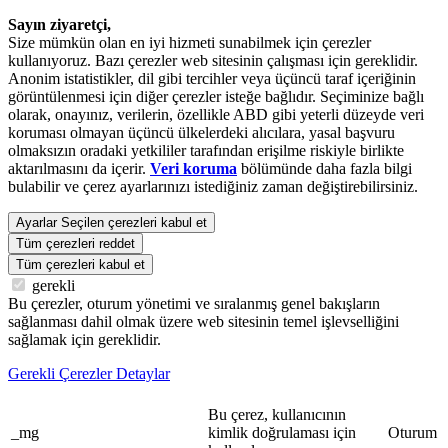
Sayın ziyaretçi,
Size mümkün olan en iyi hizmeti sunabilmek için çerezler
kullanıyoruz. Bazı çerezler web sitesinin çalışması için gereklidir.
Anonim istatistikler, dil gibi tercihler veya üçüncü taraf içeriğinin
görüntülenmesi için diğer çerezler isteğe bağlıdır. Seçiminize bağlı
olarak, onayınız, verilerin, özellikle ABD gibi yeterli düzeyde veri
koruması olmayan üçüncü ülkelerdeki alıcılara, yasal başvuru
olmaksızın oradaki yetkililer tarafından erişilme riskiyle birlikte
aktarılmasını da içerir.
Veri koruma
bölümünde daha fazla bilgi
bulabilir ve çerez ayarlarınızı istediğiniz zaman değiştirebilirsiniz.
Ayarlar
Seçilen çerezleri kabul et
Tüm çerezleri reddet
Tüm çerezleri kabul et
gerekli
Bu çerezler, oturum yönetimi ve sıralanmış genel bakışların
sağlanması dahil olmak üzere web sitesinin temel işlevselliğini
sağlamak için gereklidir.
Gerekli Çerezler Detaylar
Bu çerez, kullanıcının
_mg
kimlik doğrulaması için
Oturum