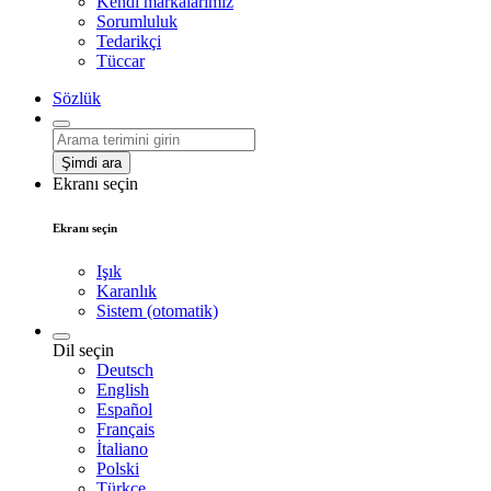
Kendi markalarımız
Sorumluluk
Tedarikçi
Tüccar
Sözlük
Şimdi ara
Ekranı seçin
Ekranı seçin
Işık
Karanlık
Sistem (otomatik)
Dil seçin
Deutsch
English
Español
Français
İtaliano
Polski
Türkçe