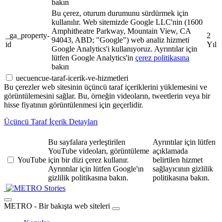
bakın
Bu çerez, oturum durumunu sürdürmek için
kullanılır. Web sitemizde Google LLC'nin (1600
Amphitheatre Parkway, Mountain View, CA
_ga_property-
2
94043, ABD; "Google") web analiz hizmeti
id
Yıl
Google Analytics'i kullanıyoruz. Ayrıntılar için
lütfen Google Analytics'in
çerez politikasına
bakın
uecuencue-taraf-icerik-ve-hizmetleri
Bu çerezler web sitesinin üçüncü taraf içeriklerini yüklemesini ve
görüntülemesini sağlar. Bu, örneğin videoların, tweetlerin veya bir
hisse fiyatının görüntülenmesi için geçerlidir.
Üçüncü Taraf İçerik Detayları
Bu sayfalara yerleştirilen
Ayrıntılar için lütfen
YouTube videoları, görüntüleme
açıklamada
YouTube
için bir dizi çerez kullanır.
belirtilen hizmet
Ayrıntılar için lütfen Google'ın
sağlayıcının gizlilik
gizlilik politikasına bakın.
politikasına bakın.
Stories
METRO - Bir bakışta web siteleri