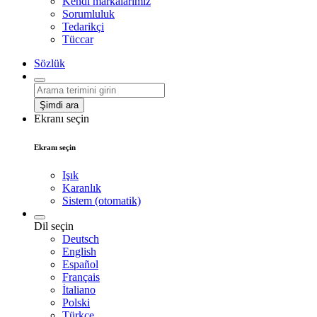
Kendi markalarımız
Sorumluluk
Tedarikçi
Tüccar
Sözlük
Şimdi ara
Ekranı seçin
Ekranı seçin
Işık
Karanlık
Sistem (otomatik)
Dil seçin
Deutsch
English
Español
Français
İtaliano
Polski
Türkçe