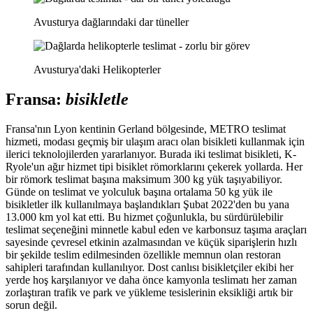
Avusturya dağlarındaki dar tüneller
Avusturya'daki Helikopterler
Fransa:
bisikletle
Fransa'nın Lyon kentinin Gerland bölgesinde, METRO teslimat
hizmeti, modası geçmiş bir ulaşım aracı olan bisikleti kullanmak için
ilerici teknolojilerden yararlanıyor. Burada iki teslimat bisikleti, K-
Ryole'un ağır hizmet tipi bisiklet römorklarını çekerek yollarda. Her
bir römork teslimat başına maksimum 300 kg yük taşıyabiliyor.
Günde on teslimat ve yolculuk başına ortalama 50 kg yük ile
bisikletler ilk kullanılmaya başlandıkları Şubat 2022'den bu yana
13.000 km yol kat etti. Bu hizmet çoğunlukla, bu sürdürülebilir
teslimat seçeneğini minnetle kabul eden ve karbonsuz taşıma araçları
sayesinde çevresel etkinin azalmasından ve küçük siparişlerin hızlı
bir şekilde teslim edilmesinden özellikle memnun olan restoran
sahipleri tarafından kullanılıyor. Dost canlısı bisikletçiler ekibi her
yerde hoş karşılanıyor ve daha önce kamyonla teslimatı her zaman
zorlaştıran trafik ve park ve yükleme tesislerinin eksikliği artık bir
sorun değil.