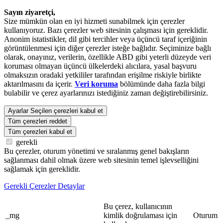
Sayın ziyaretçi,
Size mümkün olan en iyi hizmeti sunabilmek için çerezler
kullanıyoruz. Bazı çerezler web sitesinin çalışması için gereklidir.
Anonim istatistikler, dil gibi tercihler veya üçüncü taraf içeriğinin
görüntülenmesi için diğer çerezler isteğe bağlıdır. Seçiminize bağlı
olarak, onayınız, verilerin, özellikle ABD gibi yeterli düzeyde veri
koruması olmayan üçüncü ülkelerdeki alıcılara, yasal başvuru
olmaksızın oradaki yetkililer tarafından erişilme riskiyle birlikte
aktarılmasını da içerir.
Veri koruma
bölümünde daha fazla bilgi
bulabilir ve çerez ayarlarınızı istediğiniz zaman değiştirebilirsiniz.
Ayarlar
Seçilen çerezleri kabul et
Tüm çerezleri reddet
Tüm çerezleri kabul et
gerekli
Bu çerezler, oturum yönetimi ve sıralanmış genel bakışların
sağlanması dahil olmak üzere web sitesinin temel işlevselliğini
sağlamak için gereklidir.
Gerekli Çerezler Detaylar
Bu çerez, kullanıcının
_mg
kimlik doğrulaması için
Oturum