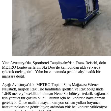
Yine Avusturya'da, Sporthotel Tauplitzalm'dan Franz Reischl, dolu
METRO konteynerlerini Ski-Doo ile kamyondan aldı ve karda
çekerek otele getirdi. Yılın bu zamanında pek de alışılmadık bir
manzara değil.
Aşağı Avusturya'daki METRO Toptan Satış Mağazası Wiener
Neustadt, müşteri Rax Trio tarafından işletilen ve Rax bölgesinde
1.648 metre yükseklikte bulunan Neue Seehütte'ye tedarik sağlamak
için yaratıcı bir çözüm buldu. Bunun için helikopterle havalanmak
gerekiyor. Önce malları taşıyan kamyon orman yolları boyunca
hareket noktasına götürülüyor, ardından yük helikoptere yükleniyor