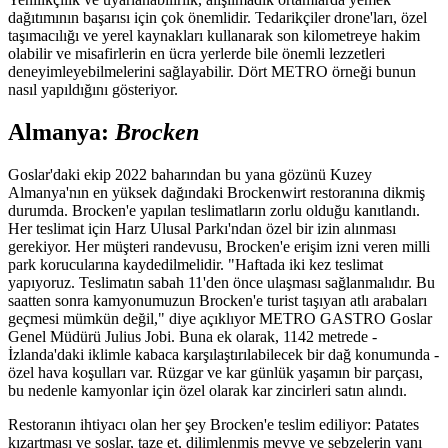
dağıtımının başarısı için çok önemlidir. Tedarikçiler drone'ları, özel
taşımacılığı ve yerel kaynakları kullanarak son kilometreye hakim
olabilir ve misafirlerin en ücra yerlerde bile önemli lezzetleri
deneyimleyebilmelerini sağlayabilir. Dört METRO örneği bunun
nasıl yapıldığını gösteriyor.
Almanya:
Brocken
Goslar'daki ekip 2022 baharından bu yana gözünü Kuzey
Almanya'nın en yüksek dağındaki Brockenwirt restoranına dikmiş
durumda. Brocken'e yapılan teslimatların zorlu olduğu kanıtlandı.
Her teslimat için Harz Ulusal Parkı'ndan özel bir izin alınması
gerekiyor. Her müşteri randevusu, Brocken'e erişim izni veren milli
park korucularına kaydedilmelidir. "Haftada iki kez teslimat
yapıyoruz. Teslimatın sabah 11'den önce ulaşması sağlanmalıdır. Bu
saatten sonra kamyonumuzun Brocken'e turist taşıyan atlı arabaları
geçmesi mümkün değil," diye açıklıyor
METRO GASTRO
Goslar
Genel Müdürü Julius Jobi. Buna ek olarak,
1142
metrede -
İzlanda'daki iklimle kabaca karşılaştırılabilecek bir dağ konumunda -
özel hava koşulları var. Rüzgar ve kar günlük yaşamın bir parçası,
bu nedenle kamyonlar için özel olarak kar zincirleri satın alındı.
Restoranın ihtiyacı olan her şey Brocken'e teslim ediliyor: Patates
kızartması ve soslar, taze et, dilimlenmiş meyve ve sebzelerin yanı