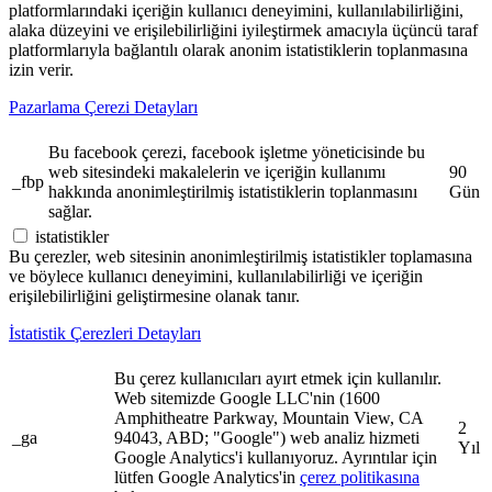
platformlarındaki içeriğin kullanıcı deneyimini, kullanılabilirliğini,
alaka düzeyini ve erişilebilirliğini iyileştirmek amacıyla üçüncü taraf
platformlarıyla bağlantılı olarak anonim istatistiklerin toplanmasına
izin verir.
Pazarlama Çerezi Detayları
Bu facebook çerezi, facebook işletme yöneticisinde bu
web sitesindeki makalelerin ve içeriğin kullanımı
90
_fbp
hakkında anonimleştirilmiş istatistiklerin toplanmasını
Gün
sağlar.
istatistikler
Bu çerezler, web sitesinin anonimleştirilmiş istatistikler toplamasına
ve böylece kullanıcı deneyimini, kullanılabilirliği ve içeriğin
erişilebilirliğini geliştirmesine olanak tanır.
İstatistik Çerezleri Detayları
Bu çerez kullanıcıları ayırt etmek için kullanılır.
Web sitemizde Google LLC'nin (1600
Amphitheatre Parkway, Mountain View, CA
2
_ga
94043, ABD; "Google") web analiz hizmeti
Yıl
Google Analytics'i kullanıyoruz. Ayrıntılar için
lütfen Google Analytics'in
çerez politikasına