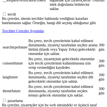
__RequestVerificationToken
sağlamak için ziyaretçilerin
Oturum
istek doğrulama belirtecini
saklar.
tercih
Bu çerezler, sitenin tercihler hakkında verdiğiniz kararları
hatırlamasını sağlar. Örneğin, hangi dili seçmiş olduğunuz gibi.
Tercihler Çerezler Ayrıntılar
Bu çerez, tercih çerezlerinin kabul edilmesi
durumunda, ziyaretçi tarafından seçilen arama
390
searchtypefuture
türünü (klasik veya Yapay Zeka) gelecekteki
gün
oturumlar için saklar.
Bu çerez, ziyaretçinin gelecekteki oturumlar
390
consentfuture
için tercih çerezlerinin kullanılmasına izin
gün
verip vermediğini kaydeder.
Bu çerez, tercih çerezlerinin kabul edilmesi
390
langfuture
durumunda, ziyaretçi tarafından seçilen dili
gün
gelecekteki oturumlar için saklar.
Bu çerez, tercih çerezlerinin kabul edilmesi
390
themefuture
durumunda, ziyaretçi tarafından seçilen
gün
temayı gelecek oturumlar için saklar.
pazarlama
Bu çerezler, ziyaretçiler için bu web sitesindeki ve üçüncü taraf