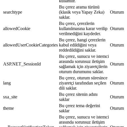
kullanılır.
Bu çerez arama türünü
searchtype
(klasik veya Yapay Zeka)
Oturum
saklar.
Bu çerez, çerezlerin
allowedCookie
kullanılmasına karar verilip
Oturum
verilmediğini kaydeder.
Bu çerez, hangi çerezlerin
allowedUserCookieCategories
kabul edildiğini veya
Oturum
reddedildiğini saklar.
Bu çerez, sunucu ve istemci
arasında sorunsuz iletişim
ASP.NET_SessionId
Oturum
sağlamak için ziyaretçilerin
oturum durumunu saklar.
Bu çerez, oturum süresince
lang
ziyaretçi tarafından seçilen
Oturum
dili saklar.
Bu çerez sitenin adını
sxa_site
Oturum
saklar
Bu çerez tema değerini
theme
Oturum
saklar
Bu çerez, sunucu ve istemci
arasında sorunsuz iletişim