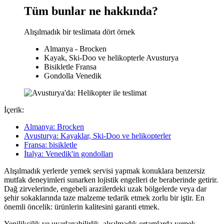
Tüm bunlar ne hakkında?
Alışılmadık bir teslimata dört örnek
Almanya - Brocken
Kayak, Ski-Doo ve helikopterle Avusturya
Bisikletle Fransa
Gondolla Venedik
İçerik:
Almanya: Brocken
Avusturya: Kayaklar, Ski-Doo ve helikopterler
Fransa: bisikletle
İtalya: Venedik'in gondolları
Alışılmadık yerlerde yemek servisi yapmak konuklara benzersiz
mutfak deneyimleri sunarken lojistik engelleri de beraberinde getirir.
Dağ zirvelerinde, engebeli arazilerdeki uzak bölgelerde veya dar
şehir sokaklarında taze malzeme tedarik etmek zorlu bir iştir. En
önemli öncelik: ürünlerin kalitesini garanti etmek.
Yenilikçilik ve uyarlanabilirlik, alışılmadık ortamlarda yemek