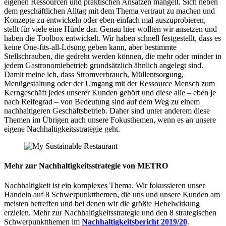
eigenen Ressourcen und praktischen Ansätzen mangelt. Sich neben
dem geschäftlichen Alltag mit dem Thema vertraut zu machen und
Konzepte zu entwickeln oder eben einfach mal auszuprobieren,
stellt für viele eine Hürde dar. Genau hier wollten wir ansetzen und
haben die Toolbox entwickelt. Wir haben schnell festgestellt, dass es
keine One-fits-all-Lösung geben kann, aber bestimmte
Stellschrauben, die gedreht werden können, die mehr oder minder in
jedem Gastronomiebetrieb grundsätzlich ähnlich angelegt sind.
Damit meine ich, dass Stromverbrauch, Müllentsorgung,
Menügestaltung oder der Umgang mit der Ressource Mensch zum
Kerngeschäft jedes unserer Kunden gehört und diese alle – eben je
nach Reifegrad – von Bedeutung sind auf dem Weg zu einem
nachhaltigeren Geschäftsbetrieb. Daher sind unter anderem diese
Themen im Übrigen auch unsere Fokusthemen, wenn es an unsere
eigene Nachhaltigkeitsstrategie geht.
Mehr zur Nachhaltigkeitsstrategie von METRO
Nachhaltigkeit ist ein komplexes Thema. Wir fokussieren unser
Handeln auf 8 Schwerpunktthemen, die uns und unsere Kunden am
meisten betreffen und bei denen wir die größte Hebelwirkung
erzielen. Mehr zur Nachhaltigkeitsstrategie und den 8 strategischen
Schwerpunktthemen im
Nachhaltigkeitsbericht 2019/20
.