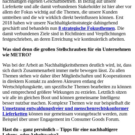
nachhaltigen eigenen Geschäftsbetrieb. In Bezug auf unsere
Lieferkette und alle damit verbundenen Stakeholder ist hier aber vor
allem der Fokus wichtig auf die Themen, die unsere Kunden
umtreiben und die wir wirklich direkt beeinflussen können. Erst
2018 haben wir unsere Nachhaltigkeitsstrategie dahingehend
geschärft und behandeln nun
8 strategische Fokusthemen
. Die
damit verbundenen Ziele sind in Richtlinien und Verpflichtungen
festgeschrieben, an deren Erreichung wir kontinuierlich arbeiten.
Was sind denn die großen Stellschrauben für ein Unternehmen
wie METRO?
Was bei der Arbeit an Nachhaltigkeitsthemen deutlich wird, ist, dass
sich durch Zusammenarbeit immer mehr bewegen lässt. Zu allen
Themen stehen wir daher über Mitgliedschaften und Kooperationen
in direktem Kontakt zu anderen Akteuren entlang der
Wertschöpfungskette, um spezifische Themen bearbeiten zu können
und entsprechend größere Wirkungen zu erzielen. Letztlich sitzen
wir alle im gleichen Boot und können gemeinsame Intelligenz
besser nutzbar machen. Komplexe Themen wie nur beispielhaft die
Umsetzung entwaldungsfreier und menschenrechtskonformer
Lieferketten
können nur gemeinsam vorangebracht werden, zum
Beispiel über unser Engagement im Consumer Goods Forum.
Hast du – ganz persönlich – Tipps für eine nachhaltigere
Lebens- oder Arbeitsweise?