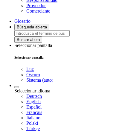
Responsabilidad
Proveedor
Comerciante
Glosario
Búsqueda abierta
Buscar ahora
Seleccionar pantalla
Seleccionar pantalla
Luz
Oscuro
Sistema (auto)
Seleccionar idioma
Deutsch
English
Español
Français
Italiano
Polski
Türkçe