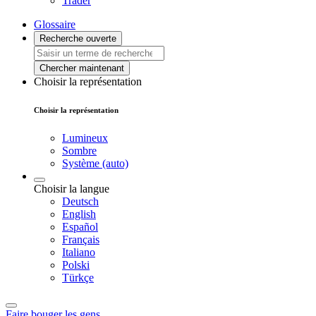
Trader
Glossaire
Recherche ouverte
Chercher maintenant
Choisir la représentation
Choisir la représentation
Lumineux
Sombre
Système (auto)
Choisir la langue
Deutsch
English
Español
Français
Italiano
Polski
Türkçe
Faire bouger les gens