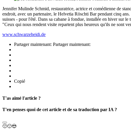
Jennifer Mulinde Schmid, restauratrice, actrice et comédienne de stand
endroit, avec un partenaire, le Helvetia Röschti Bar pendant cinq ans.
suisses - pour l'été. Dans sa cabane à fondue, installée en hiver sur 
"Ceux qui nous rendent visite repartent plus heureux qu'ils ne sont ve
www.schwarzeheidi.de
Partager maintenant:
Partager maintenant:
Copié
T'as aimé l'article ?
T'en penses quoi de cet article et de sa traduction par IA ?
🙁
🙂
😍