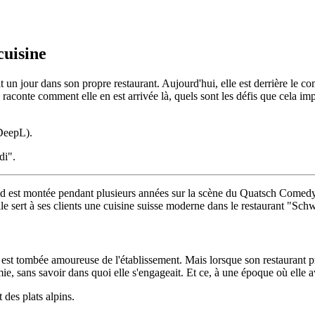
cuisine
t un jour dans son propre restaurant. Aujourd'hui, elle est derrière le 
e raconte comment elle en est arrivée là, quels sont les défis que cela i
(DeepL).
mid est montée pendant plusieurs années sur la scène du Quatsch Come
lle sert à ses clients une cuisine suisse moderne dans le restaurant "Sc
 est tombée amoureuse de l'établissement. Mais lorsque son restaurant p
e, sans savoir dans quoi elle s'engageait. Et ce, à une époque où elle ava