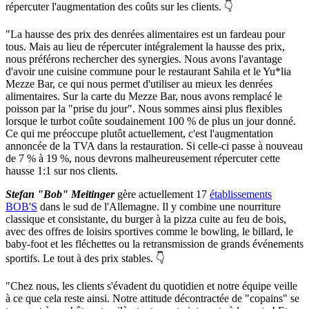
répercuter l'augmentation des coûts sur les clients. 👇
"La hausse des prix des denrées alimentaires est un fardeau pour
tous. Mais au lieu de répercuter intégralement la hausse des prix,
nous préférons rechercher des synergies. Nous avons l'avantage
d'avoir une cuisine commune pour le restaurant Sahila et le Yu*lia
Mezze Bar, ce qui nous permet d'utiliser au mieux les denrées
alimentaires. Sur la carte du Mezze Bar, nous avons remplacé le
poisson par la "prise du jour". Nous sommes ainsi plus flexibles
lorsque le turbot coûte soudainement 100 % de plus un jour donné.
Ce qui me préoccupe plutôt actuellement, c'est l'augmentation
annoncée de la TVA dans la restauration. Si celle-ci passe à nouveau
de 7 % à 19 %, nous devrons malheureusement répercuter cette
hausse 1:1 sur nos clients.
Stefan "Bob" Meitinger
gère actuellement 17
établissements
BOB'S
dans le sud de l'Allemagne. Il y combine une nourriture
classique et consistante, du burger à la pizza cuite au feu de bois,
avec des offres de loisirs sportives comme le bowling, le billard, le
baby-foot et les fléchettes ou la retransmission de grands événements
sportifs. Le tout à des prix stables. 👇
"Chez nous, les clients s'évadent du quotidien et notre équipe veille
à ce que cela reste ainsi. Notre attitude décontractée de "copains" se