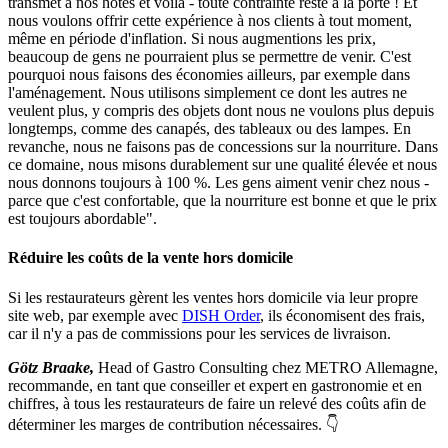
transmet à nos hôtes et voilà - toute contrainte reste à la porte ! Et
nous voulons offrir cette expérience à nos clients à tout moment,
même en période d'inflation. Si nous augmentions les prix,
beaucoup de gens ne pourraient plus se permettre de venir. C'est
pourquoi nous faisons des économies ailleurs, par exemple dans
l'aménagement. Nous utilisons simplement ce dont les autres ne
veulent plus, y compris des objets dont nous ne voulons plus depuis
longtemps, comme des canapés, des tableaux ou des lampes. En
revanche, nous ne faisons pas de concessions sur la nourriture. Dans
ce domaine, nous misons durablement sur une qualité élevée et nous
nous donnons toujours à 100 %. Les gens aiment venir chez nous -
parce que c'est confortable, que la nourriture est bonne et que le prix
est toujours abordable".
Réduire les coûts de la vente hors domicile
Si les restaurateurs gèrent les ventes hors domicile via leur propre
site web, par exemple avec
DISH Order
, ils économisent des frais,
car il n'y a pas de commissions pour les services de livraison.
Götz Braake,
Head of Gastro Consulting chez METRO Allemagne,
recommande, en tant que conseiller et expert en gastronomie et en
chiffres, à tous les restaurateurs de faire un relevé des coûts afin de
déterminer les marges de contribution nécessaires. 👇