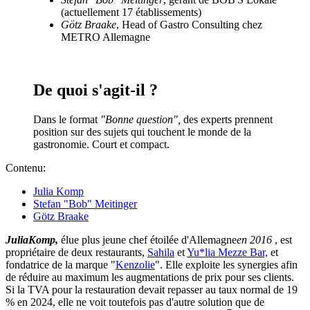
(actuellement 17 établissements)
Götz Braake
, Head of Gastro Consulting chez
METRO Allemagne
De quoi s'agit-il ?
Dans le format
"Bonne question",
des experts prennent
position sur des sujets qui touchent le monde de la
gastronomie. Court et compact.
Contenu:
Julia Komp
Stefan "Bob" Meitinger
Götz Braake
Julia
Komp
,
élue plus jeune chef étoilée d'Allemagne
en 2016
, est
propriétaire de deux restaurants,
Sahila
et
Yu*lia Mezze Bar,
et
fondatrice de la marque "
Kenzolie
". Elle exploite les synergies afin
de réduire au maximum les augmentations de prix pour ses clients.
Si la TVA pour la restauration devait repasser au taux normal de 19
% en 2024, elle ne voit toutefois pas d'autre solution que de