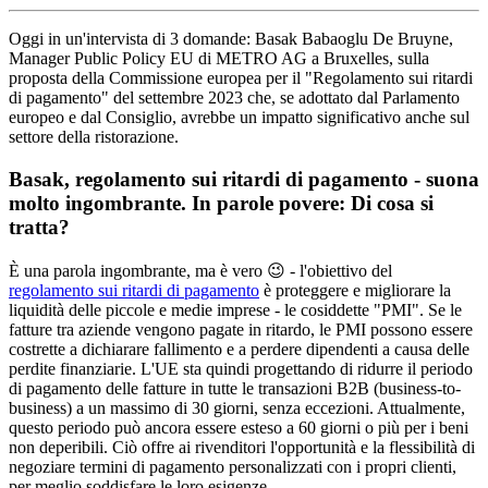
Oggi in un'intervista di 3 domande: Basak Babaoglu De Bruyne,
Manager Public Policy EU di METRO AG a Bruxelles, sulla
proposta della Commissione europea per il "Regolamento sui ritardi
di pagamento" del settembre 2023 che, se adottato dal Parlamento
europeo e dal Consiglio, avrebbe un impatto significativo anche sul
settore della ristorazione.
Basak, regolamento sui ritardi di pagamento - suona
molto ingombrante. In parole povere: Di cosa si
tratta?
È una parola ingombrante, ma è vero 😉 - l'obiettivo del
regolamento sui ritardi di pagamento
è proteggere e migliorare la
liquidità delle piccole e medie imprese - le cosiddette "PMI". Se le
fatture tra aziende vengono pagate in ritardo, le PMI possono essere
costrette a dichiarare fallimento e a perdere dipendenti a causa delle
perdite finanziarie. L'UE sta quindi progettando di ridurre il periodo
di pagamento delle fatture in tutte le transazioni B2B (business-to-
business) a un massimo di 30 giorni, senza eccezioni. Attualmente,
questo periodo può ancora essere esteso a 60 giorni o più per i beni
non deperibili. Ciò offre ai rivenditori l'opportunità e la flessibilità di
negoziare termini di pagamento personalizzati con i propri clienti,
per meglio soddisfare le loro esigenze.