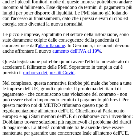
anche i piccoli fornitori, molte di queste imprese potrebbero andare
incontro al fallimento. Esse dipendono da termini di pagamento più
lunghi per poter disporre di liquidità. Le PMI stanno già lottando
con l'accesso ai finanziamenti, dato che i prezzi elevati di cibo ed
energia sono diventati la nuova normalità.
Le piccole imprese, soprattutto nel settore della ristorazione, sono
state duramente colpite dalle conseguenze della pandemia di
coronavirus e dall'
alta inflazione
. In Germania, i ristoranti devono
anche affrontare il nuovo
aumento dell'IVA al 19%
.
Questa legislazione potrebbe quindi avere l'effetto indesiderato di
accelerare il fallimento delle PMI. Soprattutto in tempi in cui è
previsto il
rimborso dei prestiti Covid
.
Nel complesso, questa normativa farebbe più male che bene a tutte
le imprese dell'UE, grandi e piccole. Il problema dei ritardi di
pagamento - che costituiscono una violazione del contratto - non
può essere risolto imponendo termini di pagamento più brevi. Per
questo motivo noi di METRO rifiutiamo questo tipo di
regolamentazione all'interno dell'UE. Chiediamo al Parlamento
europeo e agli Stati membri dell'UE di collaborare con i rivenditori:
Dobbiamo trovare soluzioni più ragionevoli al problema dei ritardi
di pagamento. La libertà contrattuale tra le aziende deve essere
mantenuta per garantire una concorrenza leale all'interno dell'UE.