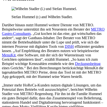
Stefan Hummel (r.) and Wilhelm Stadler.
Darüber hinaus nutzt Hummel weitere Dienste von METRO.
Beispielweise unterstützt ihn seit Neuestem ein Berater der
METRO
Gastro-Consultants
. „Gut kochen ist das eine, gut wirtschaften das
andere“, sagt der Gasthaus-Inhaber. Der Berater von METRO
nimmt die Betriebsabläufe unter die Lupe und prüft, wie sich die
internen Prozesse mit digitalen Tools von
DISH
effizienter gestalten
lassen. „Auf Empfehlung des Beraters nutzen wir beispielsweise
MenuKit
, eine Software, mit der sich der Wareneinsatz von
Gerichten optimieren lässt“, erzählt Hummel. „So kann ich zum
Beispiel wichtige Kennzahlen ermitteln wie den
Deckungsbeitrag
eines Gerichts.“ Bei den Berechnungen berücksichtigt MenuKit die
tagesaktuellen METRO Preise, denn das Tool ist mit der METRO
App gekoppelt, mit der Hummel seine Waren bestellt.
„Immer mehr HoReCa-Kunden nutzen digitale Lösungen, um das
Potenzial ihres Betriebs voll auszuschöpfen“, berichtet Wilhelm
Stadler von METRO Regensburg. Für ihn ist die Familie Hummel
ein gutes Beispiel dafür, dass das Zusammenspiel von Belieferung,
stationärem Handel und Digitalisierung hervorragend funktioniert –
getreu dem Motto: Vielfältige Kanäle bieten vielfältige