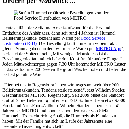
Ordern per
Mausklick
...
Heute entfällt der Zeit- und Arbeitsaufwand für die Be- und
Entladung des Anhängers, denn seit rund 4 Jahren ist Hummel
Belieferungskunde, bezieht also Waren per
Food Service
Distribution (FSD)
. Die Bestellung läuft immer im selben Takt:
„Jeden Sonntagabend ordern wir unsere Waren per
METRO App
“,
berichtet der Spitzenkoch. „Mit wenigen Mausklicks ist die
Bestellung erledigt und ich habe den Kopf frei für andere Dinge.“
Jeden Mittwochmorgen gegen 7.30 Uhr kommt der METRO Laster
in das verträumte 200-Seelen-Bergdorf Wischenhofen und liefert die
perfekt gekühlte Ware.
„Hier bei uns in Regensburg haben wir insgesamt weit über 200
Belieferungskunden, Tendenz stark steigend“, sagt Wilhelm Stadler,
Geschäftsleiter METRO Regensburg. Seit 2009 bietet der Standort
Out-of-Store-Belieferung mit einem FSD-Sortiment von etwa 9.000
Food- und Non-Food-Artikeln. Wilhelm Stadler ist bereits seit 41
Jahren bei METRO und kannte schon den Vater von Stefan
Hummel. „Es macht richtig Spaß, die Hummels als Kunden zu
haben. Mit der Familie hat sich im Laufe der Jahrzehnte eine
besondere Beziehung entwickelt.“