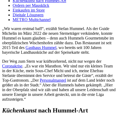
Küchenkunst nach Hummel-Art
Ordern per Mausklick
Einkaufen im Store
Digitale Lösungen
METRO Multichannel
„Wir waren erstmal baff“, erzählt Stefan Hummel. Als der Guide
Michelin im März 2022 die neuen Sterneträger verkündete, konnte
Hummel es kaum glauben – denn auch Hummels Gourmetstube im
oberpfälzischen Wischenhofen zählte dazu. Das Restaurant ist seit
2015 Teil des
Gasthaus Hummel
, wo bereits seit 100 Jahren
bayerische Landhausküche auf der Speisekarte steht.
Der Weg zum Stern war kräftezehrend, nicht nur wegen der
Coronakrise
. „Es war ein Marathon. Wir sind nur ein kleines Team
in der Küche, mein Sous-Chef Michi und ich, meine Ehefrau
Stefanie übernimmt den Service und betreut die Gäste“, erzählt der
Top-Gastronom. „Der
Personalmangel
ist auf dem Land leider noch
größer als in der Stadt.“ Aber die Hummels haben gekämpft. „Hier
in der Oberpfalz sind wir zäh und haben all unsere Leidenschaft und
unsere Energie in unsere Arbeit gesteckt, um in die erste Liga
aufzusteigen.“
Küchenkunst
nach Hummel-Art