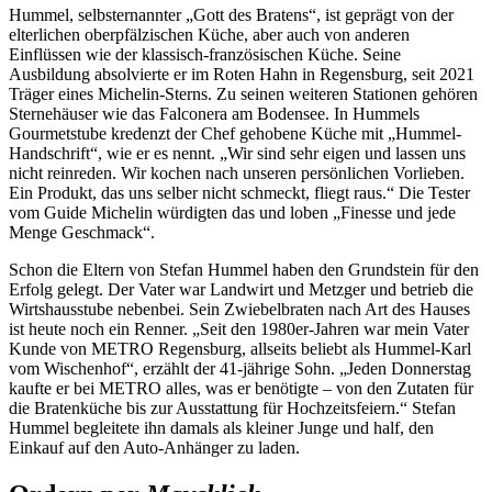
Hummel, selbsternannter „Gott des Bratens“, ist geprägt von der
elterlichen oberpfälzischen Küche, aber auch von anderen
Einflüssen wie der klassisch-französischen Küche. Seine
Ausbildung absolvierte er im Roten Hahn in Regensburg, seit 2021
Träger eines Michelin-Sterns. Zu seinen weiteren Stationen gehören
Sternehäuser wie das Falconera am Bodensee. In Hummels
Gourmetstube kredenzt der Chef gehobene Küche mit „Hummel-
Handschrift“, wie er es nennt. „Wir sind sehr eigen und lassen uns
nicht reinreden. Wir kochen nach unseren persönlichen Vorlieben.
Ein Produkt, das uns selber nicht schmeckt, fliegt raus.“ Die Tester
vom Guide Michelin würdigten das und loben „Finesse und jede
Menge Geschmack“.
Schon die Eltern von Stefan Hummel haben den Grundstein für den
Erfolg gelegt. Der Vater war Landwirt und Metzger und betrieb die
Wirtshausstube nebenbei. Sein Zwiebelbraten nach Art des Hauses
ist heute noch ein Renner. „Seit den 1980er-Jahren war mein Vater
Kunde von METRO Regensburg, allseits beliebt als Hummel-Karl
vom Wischenhof“, erzählt der 41-jährige Sohn. „Jeden Donnerstag
kaufte er bei METRO alles, was er benötigte – von den Zutaten für
die Bratenküche bis zur Ausstattung für Hochzeitsfeiern.“ Stefan
Hummel begleitete ihn damals als kleiner Junge und half, den
Einkauf auf den Auto-Anhänger zu laden.