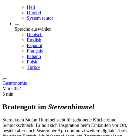
Hell
Dunkel
System (auto)
Sprache auswählen
Deutsch
English
Español
Français
Italiano
Polski
Türkçe
Gastronomie
Mai 2022
3 min
Bratengott im
Sternenhimmel
Sternekoch Stefan Hummel steht für gehobene Küche ohne
Schnickschnack. Er holt sich Inspiration beim Einkaufen vor Ort,
bestellt aber auch Waren per App und nutzt weitere digitale Tools