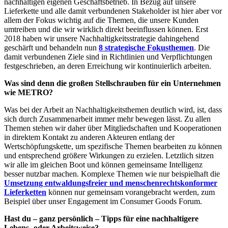
nachhaltigen eigenen Geschäftsbetrieb. In Bezug auf unsere
Lieferkette und alle damit verbundenen Stakeholder ist hier aber vor
allem der Fokus wichtig auf die Themen, die unsere Kunden
umtreiben und die wir wirklich direkt beeinflussen können. Erst
2018 haben wir unsere Nachhaltigkeitsstrategie dahingehend
geschärft und behandeln nun
8 strategische Fokusthemen
. Die
damit verbundenen Ziele sind in Richtlinien und Verpflichtungen
festgeschrieben, an deren Erreichung wir kontinuierlich arbeiten.
Was sind denn die großen Stellschrauben für ein Unternehmen
wie METRO?
Was bei der Arbeit an Nachhaltigkeitsthemen deutlich wird, ist, dass
sich durch Zusammenarbeit immer mehr bewegen lässt. Zu allen
Themen stehen wir daher über Mitgliedschaften und Kooperationen
in direktem Kontakt zu anderen Akteuren entlang der
Wertschöpfungskette, um spezifische Themen bearbeiten zu können
und entsprechend größere Wirkungen zu erzielen. Letztlich sitzen
wir alle im gleichen Boot und können gemeinsame Intelligenz
besser nutzbar machen. Komplexe Themen wie nur beispielhaft die
Umsetzung entwaldungsfreier und menschenrechtskonformer
Lieferketten
können nur gemeinsam vorangebracht werden, zum
Beispiel über unser Engagement im Consumer Goods Forum.
Hast du – ganz persönlich – Tipps für eine nachhaltigere
Lebens- oder Arbeitsweise?