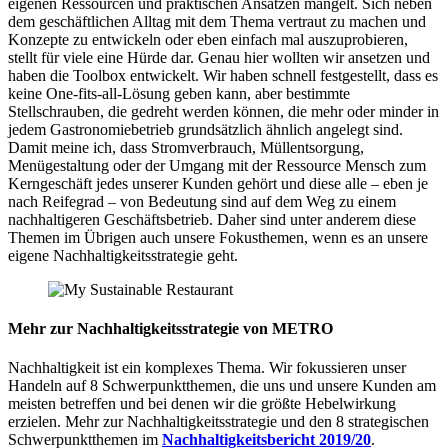
eigenen Ressourcen und praktischen Ansätzen mangelt. Sich neben
dem geschäftlichen Alltag mit dem Thema vertraut zu machen und
Konzepte zu entwickeln oder eben einfach mal auszuprobieren,
stellt für viele eine Hürde dar. Genau hier wollten wir ansetzen und
haben die Toolbox entwickelt. Wir haben schnell festgestellt, dass es
keine One-fits-all-Lösung geben kann, aber bestimmte
Stellschrauben, die gedreht werden können, die mehr oder minder in
jedem Gastronomiebetrieb grundsätzlich ähnlich angelegt sind.
Damit meine ich, dass Stromverbrauch, Müllentsorgung,
Menügestaltung oder der Umgang mit der Ressource Mensch zum
Kerngeschäft jedes unserer Kunden gehört und diese alle – eben je
nach Reifegrad – von Bedeutung sind auf dem Weg zu einem
nachhaltigeren Geschäftsbetrieb. Daher sind unter anderem diese
Themen im Übrigen auch unsere Fokusthemen, wenn es an unsere
eigene Nachhaltigkeitsstrategie geht.
Mehr zur Nachhaltigkeitsstrategie von METRO
Nachhaltigkeit ist ein komplexes Thema. Wir fokussieren unser
Handeln auf 8 Schwerpunktthemen, die uns und unsere Kunden am
meisten betreffen und bei denen wir die größte Hebelwirkung
erzielen. Mehr zur Nachhaltigkeitsstrategie und den 8 strategischen
Schwerpunktthemen im
Nachhaltigkeitsbericht 2019/20
.