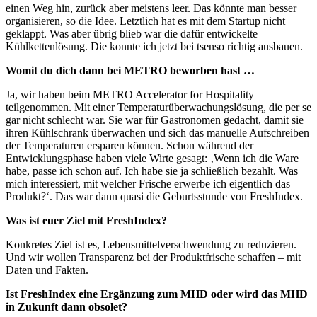
einen Weg hin, zurück aber meistens leer. Das könnte man besser
organisieren, so die Idee. Letztlich hat es mit dem Startup nicht
geklappt. Was aber übrig blieb war die dafür entwickelte
Kühlkettenlösung. Die konnte ich jetzt bei tsenso richtig ausbauen.
Womit du dich dann bei METRO beworben hast …
Ja, wir haben beim METRO Accelerator for Hospitality
teilgenommen. Mit einer Temperaturüberwachungslösung, die per se
gar nicht schlecht war. Sie war für Gastronomen gedacht, damit sie
ihren Kühlschrank überwachen und sich das manuelle Aufschreiben
der Temperaturen ersparen können. Schon während der
Entwicklungsphase haben viele Wirte gesagt: ‚Wenn ich die Ware
habe, passe ich schon auf. Ich habe sie ja schließlich bezahlt. Was
mich interessiert, mit welcher Frische erwerbe ich eigentlich das
Produkt?‘. Das war dann quasi die Geburtsstunde von FreshIndex.
Was ist euer Ziel mit FreshIndex?
Konkretes Ziel ist es, Lebensmittelverschwendung zu reduzieren.
Und wir wollen Transparenz bei der Produktfrische schaffen – mit
Daten und Fakten.
Ist FreshIndex eine Ergänzung zum MHD oder wird das MHD
in Zukunft dann obsolet?