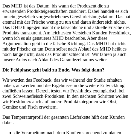
Das MHD ist das Datum, bis wann der Produzent die zu
erwartenden Produkteigenschaften zusichert. Dabei handelt es sich
um ein gesetzlich vorgeschriebenes Gewährleistungsdatum. Das hat
erstmal mit der Frische wenig zu tun und daran ändert sich nichts.
Das DHD hingegen macht die tatsächliche und aktuelle Frische des
Produkts transparent. Am leichtesten Verstehen Kunden FreshIndex,
wenn ich es als genaueres MHD beschreibe. Aber diese
Argumentation geht in die falsche Richtung. Das MHD hat nichts
mit der Frische zu tun.Denn selbst nach Ablauf des MHD heißt es
noch lange nicht, dass das Produkt schlecht ist. Wir fahren ja auch
unsere Autos nach Ablauf des Garantiezeitraums weiter.
Die Feldphase geht bald zu Ende. Was folgt dann?
Wir werden das Feedback, das wir während der Studie erhalten
haben, auswerten und die Ergebnisse in die weitere Entwicklung
einfließen lassen. Derzeit testen wir FreshIndex exemplarisch bei
zwei Schweinefleisch-Produkten. In den nächsten Schritten wollen
wir FreshIndex auch auf andere Produktkategorien wie Obst,
Gemüse und Fisch erweitern.
Das Temperaturprofil der gesamten Lieferkette hilft dem Kunden
dabei:
die Verarbeitung nach dem Kauf entsprechend zu planen