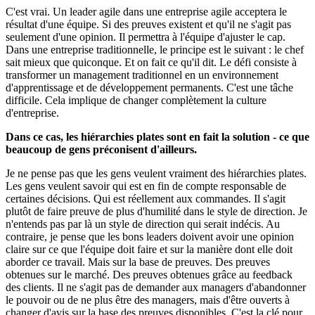
C'est vrai. Un leader agile dans une entreprise agile acceptera le
résultat d'une équipe. Si des preuves existent et qu'il ne s'agit pas
seulement d'une opinion. Il permettra à l'équipe d'ajuster le cap.
Dans une entreprise traditionnelle, le principe est le suivant : le chef
sait mieux que quiconque. Et on fait ce qu'il dit. Le défi consiste à
transformer un management traditionnel en un environnement
d'apprentissage et de développement permanents. C'est une tâche
difficile. Cela implique de changer complètement la culture
d'entreprise.
Dans ce cas, les hiérarchies plates sont en fait la solution - ce que
beaucoup de gens préconisent d'ailleurs.
Je ne pense pas que les gens veulent vraiment des hiérarchies plates.
Les gens veulent savoir qui est en fin de compte responsable de
certaines décisions. Qui est réellement aux commandes. Il s'agit
plutôt de faire preuve de plus d'humilité dans le style de direction. Je
n'entends pas par là un style de direction qui serait indécis. Au
contraire, je pense que les bons leaders doivent avoir une opinion
claire sur ce que l'équipe doit faire et sur la manière dont elle doit
aborder ce travail. Mais sur la base de preuves. Des preuves
obtenues sur le marché. Des preuves obtenues grâce au feedback
des clients. Il ne s'agit pas de demander aux managers d'abandonner
le pouvoir ou de ne plus être des managers, mais d'être ouverts à
changer d'avis sur la base des preuves disponibles. C'est la clé pour